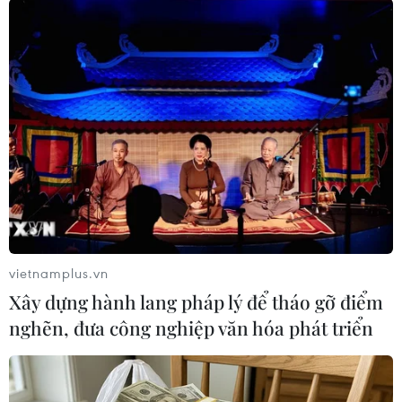
dành cho xe máy rồi đâm nhiều
người đi đường, sau đó chỉ dừng
lại khi cuốn một xe máy vào gầm,
lao lên vỉa hè.
(TTXVN/Vietnam+)
vietnamplus.vn
Xây dựng hành lang pháp lý để tháo gỡ điểm
nghẽn, đưa công nghiệp văn hóa phát triển