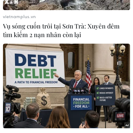
Thăng Bình, tỉnh Quảng Nam đã xảy ra vụ tai
nạn giao thông đặc biệt nghiêm trọng giữa xe
vietnamplus.vn
khách biển kiểm soát 15H-098.25 và xe đầu kéo
Vụ sóng cuốn trôi tại Sơn Trà: Xuyên đêm
biển kiểm soát 29MR-00074 khiến 2 người tử
tìm kiếm 2 nạn nhân còn lại
vong, 7 người bị thương.
Tại hiện trường, Cảnh sát giao thông Bộ Công an
quản lý tuyến cao tốc Đà Nẵng-Quảng Ngãi cho
biết: Xe khách biển kiểm soát 15H-098.25 (chưa
rõ danh tính tài xế) lưu thông theo hướng Bắc-
Nam đến địa phận trên bất ngờ đâm mạnh vào
đuôi xe đầu kéo biển kiểm soát 294M 000.74
(chưa rõ tài xế) dừng ở phía trước.
Cú va chạm mạnh khiến 2 người trên xe khách
tử vong tại chỗ. 7 người bị thương được người
dân và lực lượng chức năng đưa đến bệnh viện