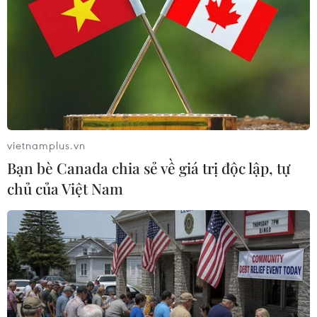
cao kỹ năng lái xe môtô, xe gắn máy
Xe khách lao xuống hố sâu bên đường, 18 hành
khách thoát nạn
Cần xử lý dứt điểm việc tập kết gỗ ở hành lang
an toàn giao thông Quốc lộ 22B
Xe tải cẩu tông sập cầu Đắk Lung tại Đồng Nai,
hai người thoát nạn
vietnamplus.vn
Bạn bè Canada chia sẻ về giá trị độc lập, tự
chủ của Việt Nam
TIN LIÊN QUAN