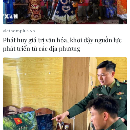
vietnamplus.vn
Phát huy giá trị văn hóa, khơi dậy nguồn lực
phát triển từ các địa phương
Tai nạn giữa 3 ôtô trên cao tốc Hà Nội-Hải
Phòng, 2 lái xe tử vong tại chỗ
12/06/2025 07:08