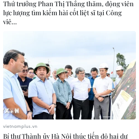
Thứ trưởng Phan Thị Thắng thăm, động viên
lực lượng tìm kiếm hài cốt liệt sĩ tại Công
viê…
CƠ QUAN CHỦ QUẢN: THÔNG TẤN XÃ VIỆT NAM
Tổng Biên tập: TRẦN TIẾN DUẨN
Phó Tổng Biên tập: NGUYỄN THỊ TÁM, KHÚC THANH
THỦY
Sở hữu trí tuệ
Quy định sử dụng
RSS
Hỗ trợ
Ngôn ngữ
TTXVN
Dịch vụ tin
Quảng cáo
Liên hệ
vietnamplus.vn
Bí thư Thành ủy Hà Nội thúc tiến độ hai dự