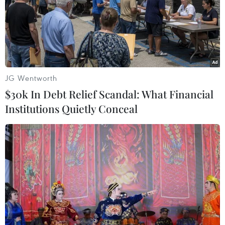
JG Wentworth
$30k In Debt Relief Scandal: What Financial
Institutions Quietly Conceal
Lấy lời khai của tài xế xe Jeep gây tai nạn
liên hoàn ở Thành phố Hồ Chí Minh
17/06/2025 01:17
Nguyễn Bảo Hoàng, tài xế gây tai nạn liên hoàn, khai
nhận mua lại chiếc xe Jeep Sahara biển số 51K-314.07 từ
ông L.H.T (ngụ quận 8) với giá khoảng 2 tỷ đồng nhưng
chưa sang tên.