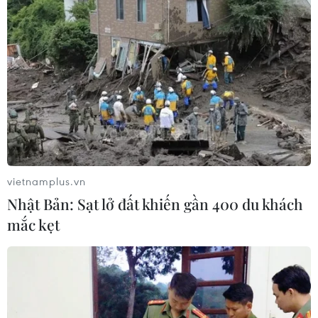
vietnamplus.vn
Nhật Bản: Sạt lở đất khiến gần 400 du khách
mắc kẹt