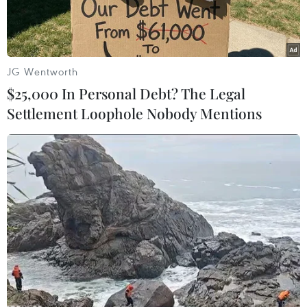
JG Wentworth
$25,000 In Personal Debt? The Legal
Settlement Loophole Nobody Mentions
Hiện trường vụ tai nạn trên cao tốc Đà Nẵng-Quảng Ngãi.
(Ảnh: Trần Tĩnh/TTXVN)
Vào khoảng 2 giờ ngày 19/6, trên tuyến cao tốc
Đà Nẵng-Quảng Ngãi thuộc địa phận huyện