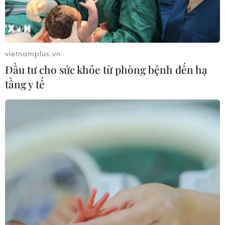
TIN CÙNG CHUYÊN MỤC
Lâm Đồng: Mưa lớn gây sạt lở đèo
Con Ó, cây đổ trên đèo Bảo Lộc
vietnamplus.vn
09/08/2026 06:20
Đầu tư cho sức khỏe từ phòng bệnh đến hạ
tầng y tế
Xe tải va chạm xe máy tại Đắk Lắk
làm hai người thương vong
08/08/2026 14:58
Bí thư Thành ủy Hà Nội thúc tiến độ
hai dự án giao thông trọng điểm
Nam Thủ đô
08/08/2026 08:52