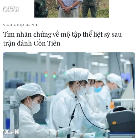
06/08/2026 09:42
vietnamplus.vn
Hà Nội tăng tốc thi công
Tìm nhân chứng về mộ tập thể liệt sỹ sau
đường Vành đai 1 đoạn Hoàng Cầu-
trận đánh Cồn Tiên
Voi Phục
06/08/2026 09:07
Đồng Nai yêu cầu đẩy nhanh tiến độ
dự án kết nối vùng, sân bay Long
Thành
06/08/2026 09:05
Cầu Đắk Lung sập sau cú
tông của xe tải cẩu, 2 người thoát
chết