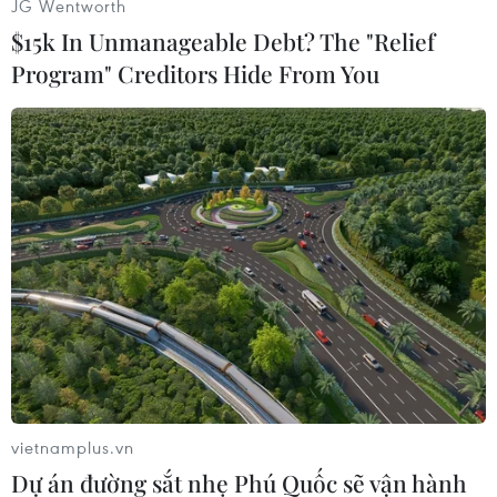
JG Wentworth
$15k In Unmanageable Debt? The "Relief
Program" Creditors Hide From You
#Nhật Bản
#Tắm hơi
#Tim mạch
#Nhiệt độ
#Chất hữu cơ
Theo dõi VietnamPlus
vietnamplus.vn
Dự án đường sắt nhẹ Phú Quốc sẽ vận hành