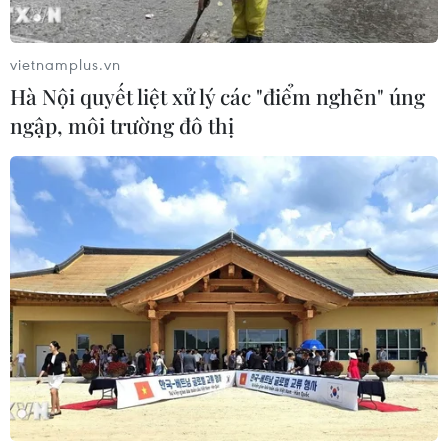
Thái Lan phát hiện hóa thạch khủng
vietnamplus.vn
long ăn thịt hơn 130 triệu năm tuổi
Hà Nội quyết liệt xử lý các "điểm nghẽn" úng
05/08/2026 00:00
ngập, môi trường đô thị
WHO ghi nhận tín hiệu tích cực từ
thử nghiệm điều trị Ebola tại Congo
04/08/2026 22:42
Đến năm 2030, Việt Nam làm chủ tối
thiểu 10 công nghệ lõi
04/08/2026 15:34