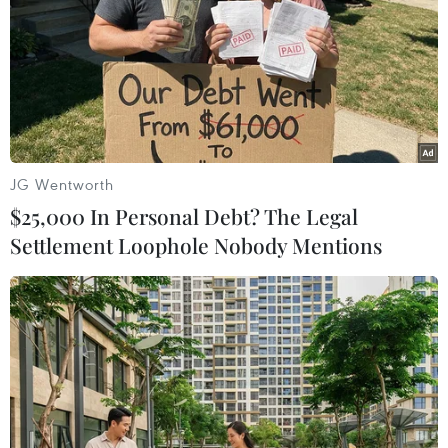
06/08/2026 09:41
Ca vi phẫu ghép da đầu hiếm gặp
giúp bé gái phục hồi sau 10 năm
06/08/2026 07:15
JG Wentworth
$25,000 In Personal Debt? The Legal
Việt Nam hướng tới làm
Settlement Loophole Nobody Mentions
chủ 10 công nghệ lõi vào năm 2030
06/08/2026 04:38
Việt Nam và Lào thúc đẩy hợp tác
khoa học
05/08/2026 23:43