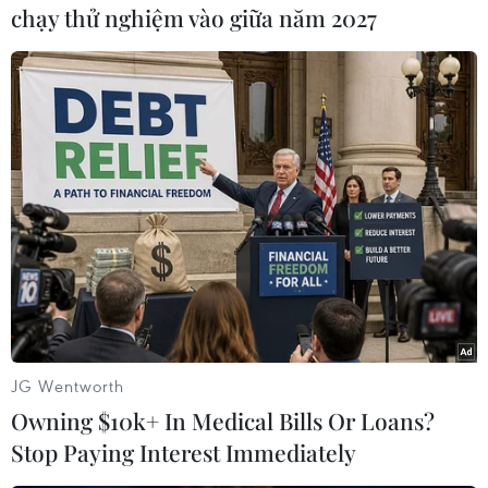
chạy thử nghiệm vào giữa năm 2027
TIN CÙNG CHUYÊN MỤC
Trung Quốc hoàn thành bản đồ địa
chất mới của toàn bộ Mặt Trăng
07/08/2026 08:52
Những định hướng lớn
trong thực hiện Nghị quyết 57-
NQ/TW
JG Wentworth
07/08/2026 08:18
Owning $10k+ In Medical Bills Or Loans?
Stop Paying Interest Immediately
Thông báo Kết luận của Tổng Bí thư,