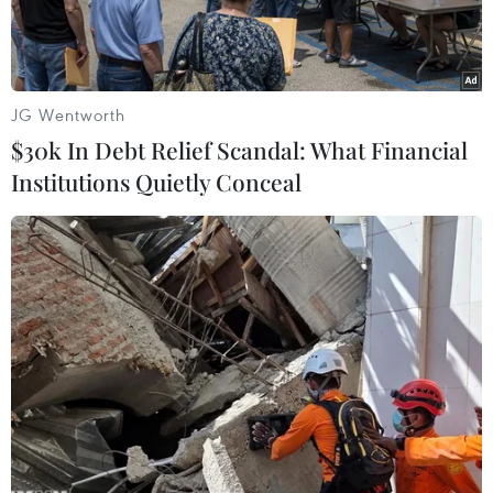
Các nhà nghiên cứu đã phát hiện ra rằng khi
những người bị suy tim mạntính đi tắm hơi 5
lần/tuần, họ sẽ cải thiện các chức năng của tim
JG Wentworth
và có khả năngchịu đựng tốt nhất.
$30k In Debt Relief Scandal: What Financial
Institutions Quietly Conceal
Họ đã yêu cầu 41 người tự nguyện bị suy tim
tắm hơi 15 phút, 5 lần/tuần.Sau mỗi buổi tập,
những người này sẽ phải nằm trong chăn 30
phút để nhiệt độ cơthể của họ nóng thêm một
độ so với nhiệt độ bình thường.
Kết quả là các buổi tắm hơi đã làm tăng khả
năng bơm máu của tim và kéodài quãng đường
mà những người bị suy tim có thể đi bộ trong
vòng 6 phút, từ 337 mđến 379 m.