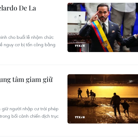
elardo De La
inh cho buổi lễ nhậm chức
về nguy cơ bị tấn công bằng
rung tâm giam giữ
giữ người nhập cư trái phép
rong bối cảnh chiến dịch trục