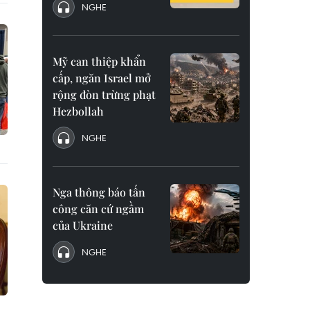
NGHE
Mỹ can thiệp khẩn
cấp, ngăn Israel mở
rộng đòn trừng phạt
Hezbollah
NGHE
Nga thông báo tấn
công căn cứ ngầm
của Ukraine
NGHE