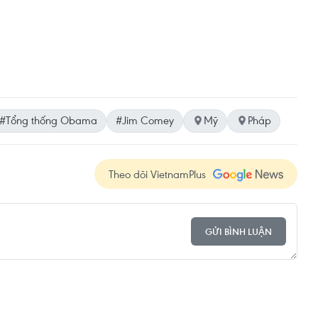
#Tổng thống Obama
#Jim Comey
Mỹ
Pháp
Theo dõi VietnamPlus
GỬI BÌNH LUẬN