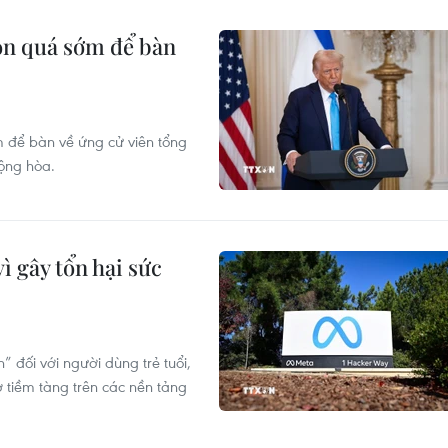
òn quá sớm để bàn
 để bàn về ứng cử viên tổng
ộng hòa.
ì gây tổn hại sức
 đối với người dùng trẻ tuổi,
 tiềm tàng trên các nền tảng