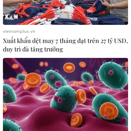
vietnamplus.vn
Xuất khẩu dệt may 7 tháng đạt trên 27 tỷ USD,
duy trì đà tăng trưởng