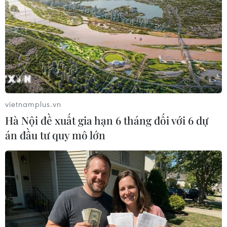
#Bão số 6
#Tàu thuyền
#Tránh trú bão
#Phòng chống thiên tai
#Ứng phó bão
TP. Hà Nội
vietnamplus.vn
Hà Nội đề xuất gia hạn 6 tháng đối với 6 dự
án đầu tư quy mô lớn
Theo dõi VietnamPlus