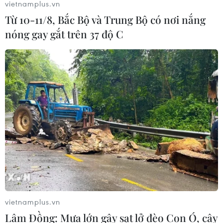
vietnamplus.vn
Từ 10-11/8, Bắc Bộ và Trung Bộ có nơi nắng
nóng gay gắt trên 37 độ C
TIN CÙNG CHUYÊN MỤC
Đà Nẵng mở rộng tìm kiếm 2 nạn
nhân mất tích sau vụ sóng cuốn ở
Mũi Nghê
vietnamplus.vn
09/08/2026 08:59
Lâm Đồng: Mưa lớn gây sạt lở đèo Con Ó, cây