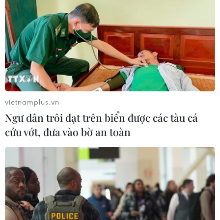
09/08/2026 07:57
Ngư dân trôi dạt trên biển được các
tàu cá cứu vớt, đưa vào bờ an toàn
09/08/2026 07:45
vietnamplus.vn
Ngư dân trôi dạt trên biển được các tàu cá
Tuổi trẻ Điện Biên tiếp nhận ngọn
cứu vớt, đưa vào bờ an toàn
đuốc Hành trình “Tôi yêu Tổ quốc
tôi”
09/08/2026 06:56
Đà Nẵng: Cứu sống 2 trong 4 du
khách mất tích tại Mũi Nghê