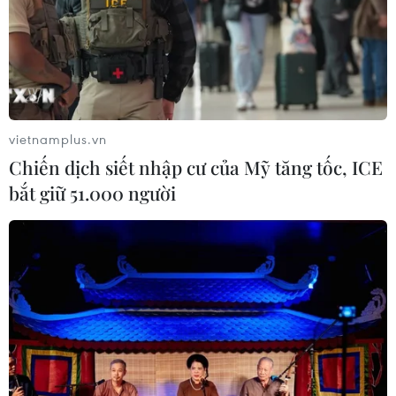
09/08/2026 06:55
Điểm chuẩn Đại học Bách khoa Hà
Nội lập đỉnh với 29,54 điểm
09/08/2026 06:51
vietnamplus.vn
Chiến dịch siết nhập cư của Mỹ tăng tốc, ICE
bắt giữ 51.000 người
Điểm chuẩn Đại học Kinh tế quốc
dân cao nhất lên đến trên 9,6 điểm
mỗi môn
09/08/2026 06:40
Các trường đại học bắt đầu công bố
điểm chuẩn xét tuyển năm 2026
09/08/2026 06:25