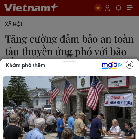
XÃ HỘI
Tăng cường đảm bảo an toàn
tàu thuyền ứng phó với bão
số 6
Khám phá thêm
Thắng Trung-Diệu Thúy
17/10/2022 04:35
Theo bản tin của Trung tâm Dự báo khí tượng thủy
văn quốc gia, bão số 6 sẽ đi vào khu vực Hoàng
Sa ngày 18-19/10 với sức gió mạnh cấp 12-13, giật
cấp 15, dự báo bão còn diễn biến phức tạp.