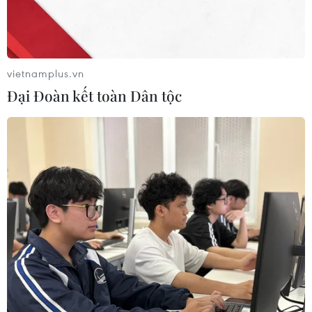
Các chuyên gia cảnh báo diễn biến mưa lớn từ đêm
15/10 đến hết ngày 16/10, ở khu vực từ Quảng Bình-
Quảng Ngãi có mưa vừa, mưa to và dông; riêng khu
vực từ Quảng Bình-Đà Nẵng có mưa to, cục bộ...
vietnamplus.vn
Đại Đoàn kết toàn Dân tộc