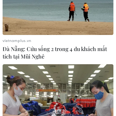
vietnamplus.vn
Đà Nẵng: Cứu sống 2 trong 4 du khách mất
tích tại Mũi Nghê