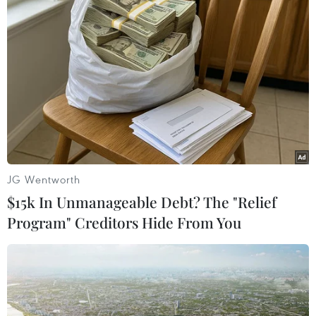
quả mưa lũ và triển khai các biện pháp sẵn
sàng ứng phó với bão số 6.
Dự báo, sáng 18/10, lũ trên các sông ở Thừa
Thiên-Huế tiếp tục xuống và ở mức báo động 1-
báo động 2. Tình trạng ngập lụt vẫn diễn ra cục
bộ tại các khu đô thị, vùng trũng thấp, ven sông
tại các tỉnh Quảng Trị và Thừa Thiên-Huế./.
(TTXVN/Vietnam+)
JG Wentworth
$15k In Unmanageable Debt? The "Relief
Program" Creditors Hide From You