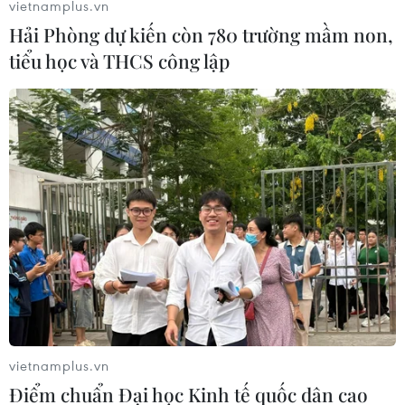
vietnamplus.vn
Hải Phòng dự kiến còn 780 trường mầm non,
tiểu học và THCS công lập
Bão Nesat sẽ đi vào Biển Đông và có khả
năng mạnh thêm
16/10/2022 09:21
Do ảnh hưởng của bão Nesat, trên vùng biển phía Đông
của khu vực Bắc Biển Đông, gió mạnh dần lên cấp 7,
sau tăng lên cấp 8-9, vùng gần tâm bão cấp 10-12, giật
cấp 15.
vietnamplus.vn
Điểm chuẩn Đại học Kinh tế quốc dân cao