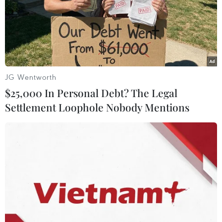
TIN LIÊN QUAN
JG Wentworth
$25,000 In Personal Debt? The Legal
Settlement Loophole Nobody Mentions
Bão Nesat đang hướng vào Biển Đông và
có khả năng mạnh thêm
15/10/2022 15:11