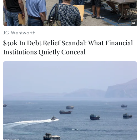
JG Wentworth
$30k In Debt Relief Scandal: What Financial
Institutions Quietly Conceal
Ảnh minh họa. (Nguồn: TTXVN)
Ngày 17/10, Ban Chỉ đạo Quốc gia về phòng,
chống thiên tai ban hành văn bản số 84/QGPCTT
gửi các tỉnh Quảng Nam, Quảng Ngãi, Bình
Định về việc tăng cường đảm bảo an toàn tàu