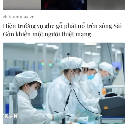
vietnamplus.vn
Kết luận thanh tra việc đầu tư 3 dự án
Hiện trường vụ ghe gỗ phát nổ trên sông Sài
nhiên liệu sinh học thua lỗ lớn
Gòn khiến một người thiệt mạng
24/11/2016 14:38
Cổng Thông tin của Thanh tra Chính phủ đã ban hành
thông báo kết luận thanh tra việc đầu tư các dự án
nhiên liệu sinh học có góp vốn của Tập đoàn Dầu khí
Việt Nam (PVN) và các đơn vị thành viên.