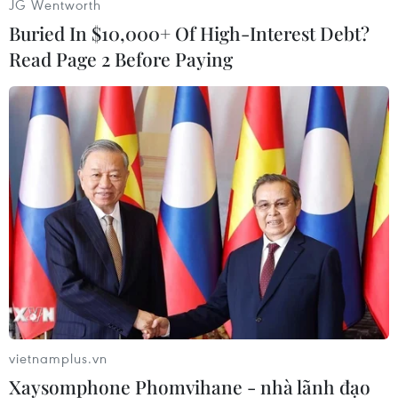
JG Wentworth
đúng kế hoạch, đúng quy trình, đảm bảo hệ
Buried In $10,000+ Of High-Interest Debt?
thống công trình dầu khí hoạt động ổn định...
Read Page 2 Before Paying
Cụ thể, PVN đã đạt được nhiều kết quả quan
trọng trong công tác tìm kiếm thăm dò, khai
thác dầu khí. Tổng sản lượng khai thác quy dầu
đạt 21,1 triệu tấn, vượt 10,2% kế hoạch chín
tháng và bằng 82,3% kế hoạch năm (sản lượng
dầu thô là 13,03 triệu tấn).
Nổi bật trong hoạt động của ngành là vận hành
an toàn với công suất tối ưu các nhà máy sản
xuất điện, đạm, lọc hóa dầu, đảm bảo công tác
bảo trì sửa chữa thường xuyên các nhà máy
được thực hiện theo đúng yêu cầu kế hoạch đề
vietnamplus.vn
ra. Sản lượng điện, đạm, xăng dầu đều vượt từ
Xaysomphone Phomvihane - nhà lãnh đạo