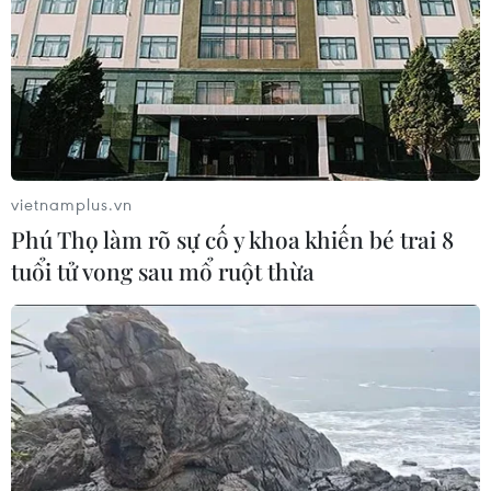
TIN CÙNG CHUYÊN MỤC
Việt Nam là điểm đến hấp dẫn với
doanh nghiệp bán dẫn hàng đầu của
Mỹ
vietnamplus.vn
08/08/2026 13:45
Phú Thọ làm rõ sự cố y khoa khiến bé trai 8
tuổi tử vong sau mổ ruột thừa
Grab bị phạt 1,36 tỷ đồng do vi phạm
quy định bảo vệ quyền lợi người tiêu
dùng
08/08/2026 04:15
Naver và NVIDIA tăng tốc xây dựng
“Nhà máy AI,” hướng tới doanh thu