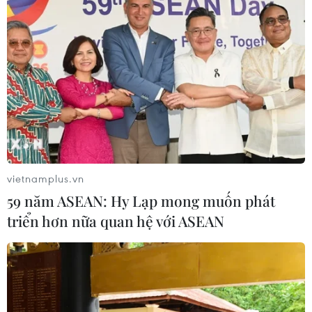
vietnamplus.vn
59 năm ASEAN: Hy Lạp mong muốn phát
triển hơn nữa quan hệ với ASEAN