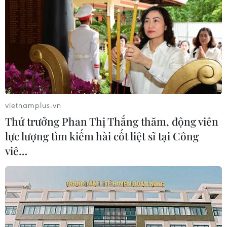
vietnamplus.vn
Thứ trưởng Phan Thị Thắng thăm, động viên
lực lượng tìm kiếm hài cốt liệt sĩ tại Công
viê…