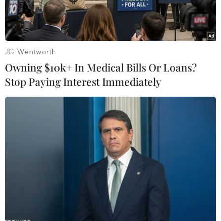
JG Wentworth
Owning $10k+ In Medical Bills Or Loans?
Stop Paying Interest Immediately
Cụm giàn công nghệ trung tâm số 2. (Nguồn: PVN)
Trong bối cảnh không thuận lợi từ việc giá dầu
suy giảm kéo dài, tác động mạnh tới mọi hoạt
động, Tập đoàn Dầu khí Việt Nam (PVN) vẫn
được ghi nhận là đơn vị đóng góp chủ yếu cho
ngân sách quốc gia với 64.000 tỷ đồng nộp ngân