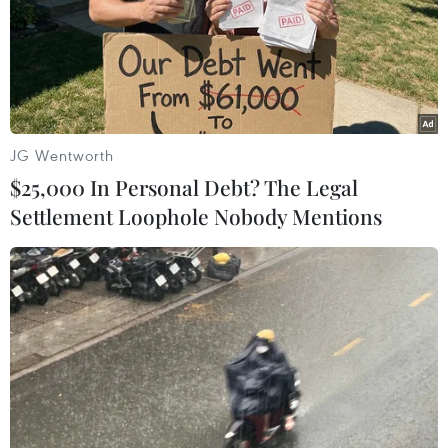
thiện lại kế hoạch tái cơ cấu Tập đoàn giai đoạn
2016-2020 theo ý kiến góp ý của Bộ Công
Thương, Văn phòng Chính phủ; tiếp tục đẩy
mạnh thực hiện công tác cổ phần hóa các đơn vị
PVPower, PVOil và BSR...
JG Wentworth
Ngoài nỗ lực thực hiện quyết liệt, đồng bộ các
$25,000 In Personal Debt? The Legal
giải pháp trong hoạt động sản xuất kinh doanh,
Settlement Loophole Nobody Mentions
ứng phó với sự sụt giảm của giá dầu, Tập đoàn
luôn nhận được sự chỉ đạo sâu sát, kịp thời của
Chính phủ, sự giúp đỡ tích cực của các
Bộ/ngành, đặc biệt Chính phủ đã chỉ đạo thành
lập Tổ công tác liên ngành để xử lý các khó
khăn, vướng mắc của Tập đoàn. Đến nay các
khó khăn, vướng mắc ở các lĩnh vực Tập đoàn
đã báo cáo đang dần được các cấp có thẩm