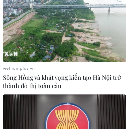
tại Vietnam Insurance Summit 2026
05/08/2026 08:10
Từ thương cảng Sài Gòn đến trung
tâm tài chính quốc tế nhìn từ
Vietcombank Tower
05/08/2026 08:09
vietnamplus.vn
Sông Hồng và khát vọng kiến tạo Hà Nội trở
Gia Lai chấp thuận hai dự án chăn
thành đô thị toàn cầu
nuôi công nghệ cao trị giá hơn 3.600
tỷ đồng
05/08/2026 06:29
Walt Disney đồng ý bán 50% cổ phần