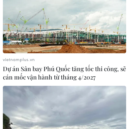
vietnamplus.vn
Dự án Sân bay Phú Quốc tăng tốc thi công, sẽ
cán mốc vận hành từ tháng 4/2027
PVN đầu tư xây dựng các bến cảng tại Khu
kinh tế Nghi Sơn
14/07/2016 10:49
Khu dịch vụ Dầu khí tổng hợp do PVN đầu tư có thể đáp
ứng nhu cầu xếp dỡ hàng hóa cho cảng Nghi Sơn, với