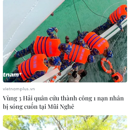
PVN đã xuất bán gần 8,7 triệu tấn dầu thô
và condensate
27/06/2016 13:35
Sáu tháng đầu năm, Tập đoàn Dầu khí Quốc gia Việt
Nam đã xuất khẩu gần 8,7 triệu tấn dầu thô và
condensate, đạt tổng trị giá trên 2,4 tỷ USD.
vietnamplus.vn
Vùng 3 Hải quân cứu thành công 1 nạn nhân
bị sóng cuốn tại Mũi Nghê