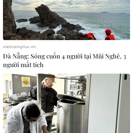
lượng hàng hóa thông qua cảng dự kiến khoảng 22
triệu tấn/năm.
vietnamplus.vn
Đà Nẵng: Sóng cuốn 4 người tại Mũi Nghê, 3
người mất tích
PVN dự kiến khai thác thêm gần 6,5 triệu