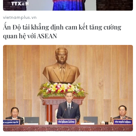
vietnamplus.vn
Ấn Độ tái khẳng định cam kết tăng cường
quan hệ với ASEAN
#Dầu khí
#PVN
#Đóng góp ngân sách quốc gia
#Giá dầu giảm
#Hệ thống khí PM3-Cà Mau
#Tập đoàn Dầu khí Việt Nam
Theo dõi VietnamPlus