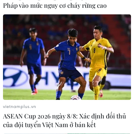
Pháp vào mức nguy cơ cháy rừng cao
PVN có 4 doanh nghiệp lọt tốp 50 công ty
niêm yết tốt nhất Việt Nam
31/05/2016 07:52
Tạp chí Forbes Việt Nam đã công bố danh sách 50
công ty niêm yết tốt nhất trên thị trường chứng khoán
Việt Nam thuộc 13 lĩnh vực kể cả đa ngành; trong đó có
bốn đơn vị thuộc PVN.
vietnamplus.vn
ASEAN Cup 2026 ngày 8/8: Xác định đối thủ
của đội tuyển Việt Nam ở bán kết