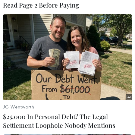
Read Page 2 Before Paying
#Thần Châu
#Thiên Cung
#Vũ trụ
#Trung Quốc
Trung Quốc
JG Wentworth
Theo dõi VietnamPlus
$25,000 In Personal Debt? The Legal
Settlement Loophole Nobody Mentions