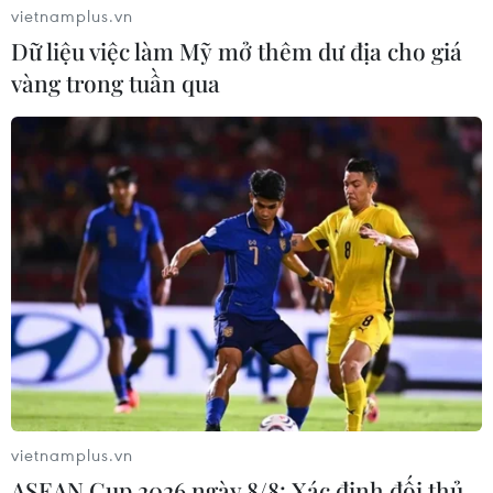
vietnamplus.vn
Thái Lan phát hiện hóa thạch khủng
Dữ liệu việc làm Mỹ mở thêm dư địa cho giá
long ăn thịt hơn 130 triệu năm tuổi
vàng trong tuần qua
05/08/2026 00:00
WHO ghi nhận tín hiệu tích cực từ
thử nghiệm điều trị Ebola tại Congo
04/08/2026 22:42
Đến năm 2030, Việt Nam làm chủ tối
thiểu 10 công nghệ lõi
04/08/2026 15:34
vietnamplus.vn
ASEAN Cup 2026 ngày 8/8: Xác định đối thủ