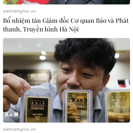
vietnamplus.vn
Bổ nhiệm tân Giám đốc Cơ quan Báo và Phát
thanh, Truyền hình Hà Nội
Thị trường nông sản thế giới: Giá gạo
châu Á tăng nhờ nhu cầu mạnh mẽ
03/12/2022 22:47
Một thương nhân tại Thành phố Hồ Chí Minh cho biết
giá gạo tăng nhờ nhu cầu cao hơn, đặc biệt là từ cơ
quan mua sắm thực phẩm Bulog của Indonesia.
vietnamplus.vn