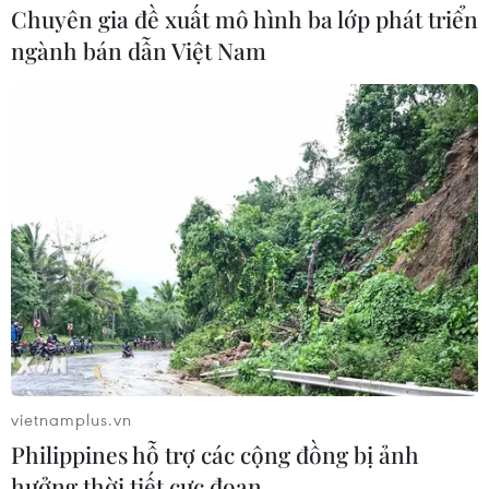
Chuyên gia đề xuất mô hình ba lớp phát triển
mùa càphê mới hiện trong giai đoạn phát triển
ngành bán dẫn Việt Nam
quả, hứa hẹn sẽ tiếp tục có một vụ mùa bội thu./.
(TTXVN/Vietnam+)
vietnamplus.vn
Philippines hỗ trợ các cộng đồng bị ảnh
hưởng thời tiết cực đoan