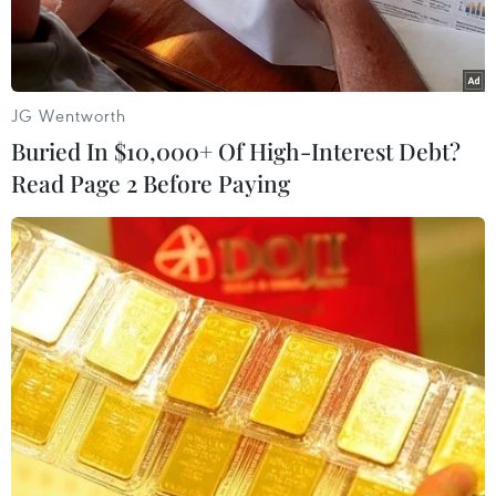
JG Wentworth
Buried In $10,000+ Of High-Interest Debt?
Read Page 2 Before Paying
Nông dân Đồng Tháp thu hoạch lúa Thu Đông. (Ảnh: Chương
Đài/TTXVN)
Giá gạo xuất khẩu của Việt Nam đã tăng trong
tuần thứ ba liên tiếp lên gần mức cao của 16
tháng nhờ nhu cầu mạnh.