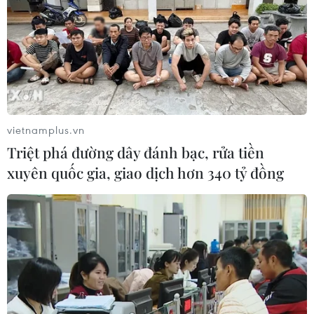
gia tăng sẽ hỗ trợ giá vào cuối năm.
vietnamplus.vn
Triệt phá đường dây đánh bạc, rửa tiền
xuyên quốc gia, giao dịch hơn 340 tỷ đồng
Thị trường nông sản tuần qua: Giá gạo có
xu hướng tăng