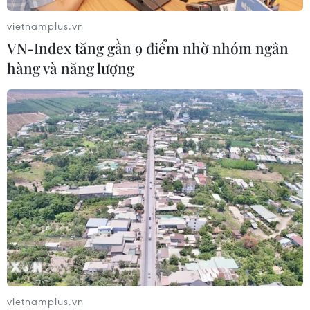
10/08/2026 09:51
vietnamplus.vn
VN-Index tăng gần 9 điểm nhờ nhóm ngân
hàng và năng lượng
Lào Cai: Khởi tố 2 đối tượng
làm giả gạo Séng Cù, thu giữ hơn 22
tấn
10/08/2026 08:59
AUD có thể tiến gần mức cao nhất
trong 3 thập kỷ so với đồng yen
10/08/2026 07:00
Đồng USD dao động quanh mức đáy
2 tháng
vietnamplus.vn
10/08/2026 06:03