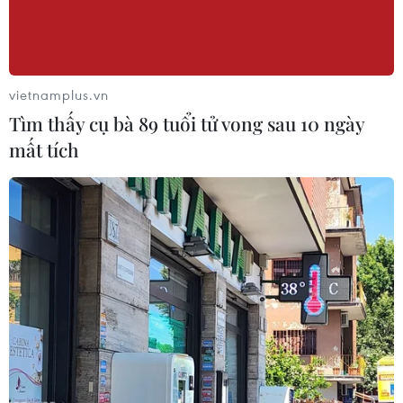
1.864 USD/tấn. Khối lượng giao dịch khá cao
trên mức trung bình.
vietnamplus.vn
Tìm thấy cụ bà 89 tuổi tử vong sau 10 ngày
mất tích
Càphê xứ lạnh Arabica được trồng tại Kon Tum. (Ảnh: Dư
Toán/TTXVN)