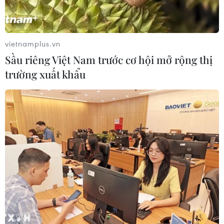
vietnamplus.vn
Sầu riêng Việt Nam trước cơ hội mở rộng thị
trường xuất khẩu
TIN CÙNG CHUYÊN MỤC
Sầu riêng Việt Nam trước cơ hội mở
rộng thị trường xuất khẩu
10/08/2026 09:52
Giá vàng trong nước đảo chiều, tăng
600.000 đồng phiên chiều nay