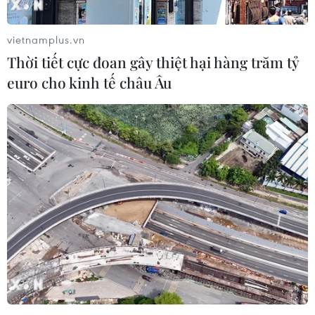
Giá càphê Arabica trên sàn ICE US-New York
nối tiếp đà giảm. Giá càphê Arabica giao tháng
vietnamplus.vn
3/2023 giảm 0,55 xu Mỹ xuống 158,15 xu Mỹ/lb
Thời tiết cực đoan gây thiệt hại hàng trăm tỷ
và giá càphê Arabica giao tháng 5/2023 giảm
euro cho kinh tế châu Âu
0,45 xu Mỹ xuống 158,95 xu Mỹ/lb (1 lb=0,45 kg).
Khối lượng giao dịch duy trì trên mức trung
bình.
Giá càphê nhân xô tại các tỉnh Tây nguyên giảm
200-300 đồng, xuống dao động trong khung
41.100-41.600 đồng/kg.
Bộ Lao Động Mỹ báo cáo Chỉ số giá sản xuất
(PPI) tháng 11/2022 cao hơn dự kiến, tăng 0,3%
so với tháng 10, cao hơn mức dự đoán tăng 0,2%
của thị trường, đã dấy lên lo ngại Cục Dự trữ
Liên bang Mỹ (Fed) sẽ mạnh tay thắt chặt kinh