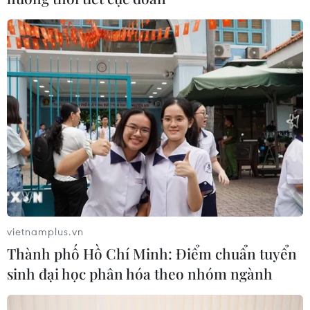
#gạo xuất khẩu
#Việt Nam và Thái Lan
#giá càphê
#nông sản
Theo dõi VietnamPlus
TIN LIÊN QUAN
vietnamplus.vn
Thành phố Hồ Chí Minh: Điểm chuẩn tuyển
sinh đại học phân hóa theo nhóm ngành