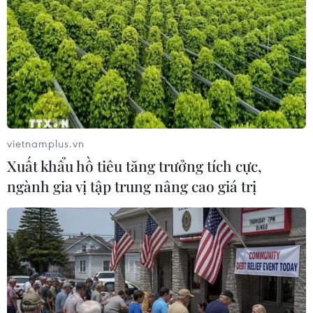
Brazil ở mức kỷ lục 126 triệu tấn, với Argentina
là 55 triệu tấn. Nhập khẩu ngô của châu Âu tăng
lên 21,5 triệu tấn trong khi nhập khẩu ngô của
Trung Quốc giữ nguyên ở mức 18 triệu tấn. Dự
trữ ngô thế giới giảm nhẹ xuống 298,4 triệu tấn,
giảm 2,4 triệu tấn so với tháng 11/2022.
Dự trữ đậu tương cuối niên vụ 2022-2023 của
vietnamplus.vn
Mỹ không đổi trong tháng 11/2022, ở mức 220
Xuất khẩu hồ tiêu tăng trưởng tích cực,
triệu bushel. Vụ thu hoạch đậu tương của Brazil
ngành gia vị tập trung nâng cao giá trị
năm 2023 ước tính đạt kỷ lục 152 triệu tấn,
trong khi vụ thu hoạch của Argentina không đổi
ở mức 49,5 triệu tấn. Dự trữ đậu tương của thế
giới được dự báo ở mức 102,7 triệu tấn, tăng 7,1
triệu tấn trong giai đoạn 2021-2022. Về cơ bản,
giá đậu tương đang giảm.