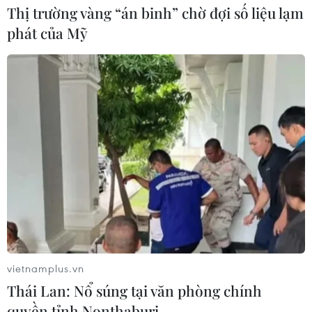
Thị trường vàng “án binh” chờ đợi số liệu lạm
phát của Mỹ
Giá lúa ở Đồng bằng sông Cửu Long tăng,
các loại gạo lại giảm
04/12/2022 08:54
Trong tuần qua, số liệu từ Hiệp hội Lương thực Việt Nam
cho thấy giá lúa ở khu vực Đồng bằng sông Cửu Long
tăng trở lại, trong khi đó các loại gạo lại giảm.
vietnamplus.vn
Thái Lan: Nổ súng tại văn phòng chính
quyền tỉnh Nonthaburi