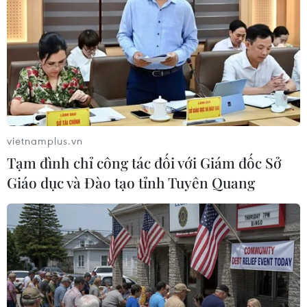
vietnamplus.vn
Tạm đình chỉ công tác đối với Giám đốc Sở
Giáo dục và Đào tạo tỉnh Tuyên Quang
Tổng thống Thổ Nhĩ Kỳ: Mỹ đề nghị cung
cấp Patriot thay thế S-400
11/03/2020 22:55
Tổng thống Erdogan nêu rõ Mỹ đã “hạ giọng đáng kể