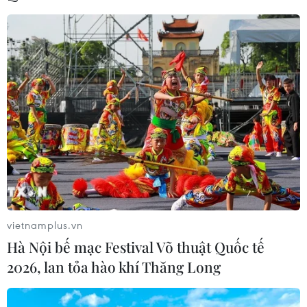
04/08/2026 15:54
Xem thêm
CƠ QUAN CHỦ QUẢN: THÔNG TẤN XÃ VIỆT NAM
Tổng Biên tập: TRẦN TIẾN DUẨN
Phó Tổng Biên tập: NGUYỄN THỊ TÁM, KHÚC THANH
vietnamplus.vn
THỦY
Hà Nội bế mạc Festival Võ thuật Quốc tế
2026, lan tỏa hào khí Thăng Long
Sở hữu trí tuệ
Quy định sử dụng
RSS
Hỗ trợ