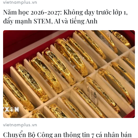
vietnamplus.vn
Năm học 2026-2027: Không dạy trước lớp 1,
đẩy mạnh STEM, AI và tiếng Anh
Thổ Nhĩ kỳ bắt đầu thử nghiệm các động
cơ tên lửa sản xuất trong nước
31/08/2020 05:10
Tổng thống Tayyip Erdogan cho biết Thổ Nhĩ Kỳ đã thử
nghiệm loại tên lửa đầu tiên sử dụng nhiên liệu rắn
trong khi vẫn đang tiếp tục nỗ lực phát triển các loại tên
lửa sử dụng nhiên liệu hybrid.
vietnamplus.vn
Chuyển Bộ Công an thông tin 7 cá nhân bán