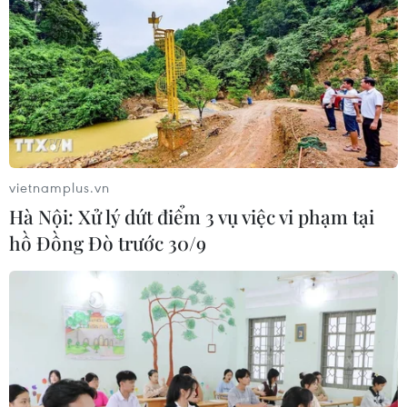
vietnamplus.vn
Hà Nội: Xử lý dứt điểm 3 vụ việc vi phạm tại
hồ Đồng Đò trước 30/9