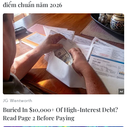
điểm chuẩn năm 2026
S-400 của Nga, thay vì lên tiếng chỉ trích liên
quan tới việc mua loại vũ khí này./.
(Vietnam+)
JG Wentworth
Buried In $10,000+ Of High-Interest Debt?
Read Page 2 Before Paying