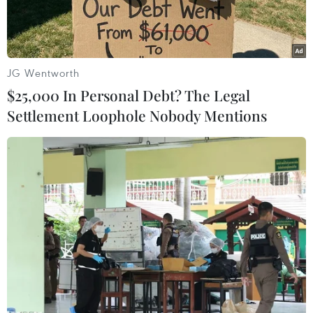
JG Wentworth
$25,000 In Personal Debt? The Legal
Settlement Loophole Nobody Mentions
Hệ thống phòng thủ tên lửa S-400 mà Thổ Nhĩ Kỳ đã mua của
Nga. (Ảnh: EPA-EFE/TTXVN)
Ngày 24/10, Thổ Nhĩ Kỳ đã bác bỏ chỉ trích của
Mỹ rằng các hệ thống phòng không của Nga mà
Ankara đã mua không phù hợp với những cam
kết của Ankara đối với Tổ chức Hiệp ước Bắc