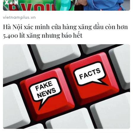
vietnamplus.vn
Hà Nội xác minh cửa hàng xăng dầu còn hơn
5.400 lít xăng nhưng báo hết
TIN CÙNG CHUYÊN MỤC
Nga và Syria đạt thỏa thuận mới về
tương lai hai căn cứ chiến lược
09/08/2026 15:21
Vấn đề người di cư: Đức khôi phục cơ
chế trả người xin tị nạn về Italy