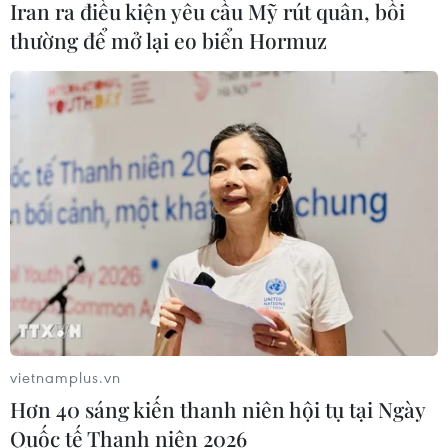
băng
Iran ra điều kiện yêu cầu Mỹ rút quân, bồi
05/08/2026 10:54
thường để mở lại eo biển Hormuz
Dự luật trừng phạt Nga của
Mỹ có thể khiến châu Âu chịu tác
động ngược
05/08/2026 04:58
EU tuyên bố vượt qua “phép thử” an
ninh biên giới sau khủng hoảng
Ceuta
05/08/2026 00:37
vietnamplus.vn
Nga và Ukraine tiếp tục tấn
Hơn 40 sáng kiến thanh niên hội tụ tại Ngày
công qua lại, thương vong không
Quốc tế Thanh niên 2026
ngừng gia tăng