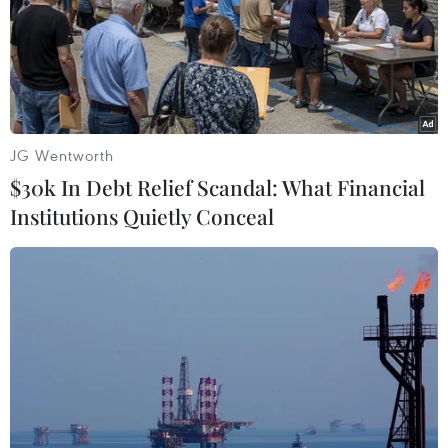
trong vấn đề S-400. Hiện họ đặt điều kiện không đưa S-
400 vào hoạt động.”
JG Wentworth
$30k In Debt Relief Scandal: What Financial
Institutions Quietly Conceal
Quân đội Nga nhận tổ hợp phòng không
S-500 đầu tiên vào năm 2021