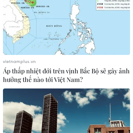
Goldman Sachs: Giá dầu sẽ tiếp tục giảm
bất chấp kế hoạch của OPEC+
vietnamplus.vn
13/04/2020 12:26
Áp thấp nhiệt đới trên vịnh Bắc Bộ sẽ gây ảnh
Theo báo cáo mới nhất, Goldman Sachs nhận thấy dự
hưởng thế nào tới Việt Nam?
báo giá dầu Brent quanh ngưỡng 20 USD/thùng trong
ngắn hạn của họ có khả năng phải điều chỉnh giảm.