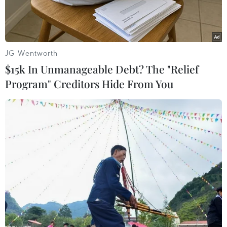
13/4.
JG Wentworth
$15k In Unmanageable Debt? The "Relief
Program" Creditors Hide From You
Đổ xăng cho phương tiện tại một trạm xăng ở Moskva, Nga.
(Ảnh: AFP/TTXVN)
Theo các nhà phân tích, tác động “ít ỏi” tới giá
dầu của một thỏa thuận cắt giảm sản lượng kỷ