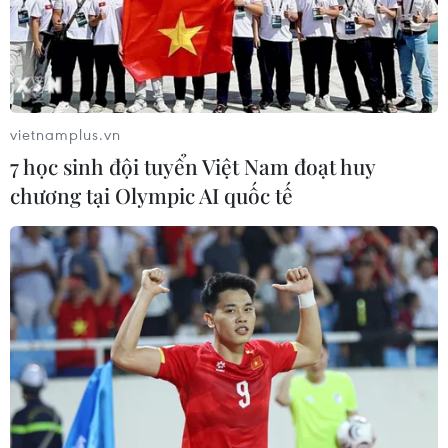
#COVID-19
#OPEC+
#thỏa thuận cắt giảm sản lượng
#giá dầu
vietnamplus.vn
7 học sinh đội tuyển Việt Nam đoạt huy
Theo dõi VietnamPlus
chương tại Olympic AI quốc tế
TIN LIÊN QUAN