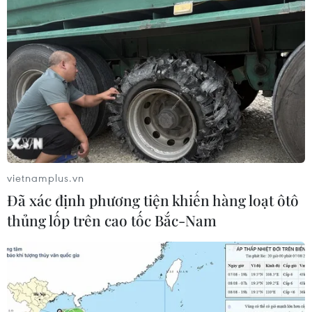
Sản lượng dầu thô của Nga giảm xuống
còn hơn 11 triệu thùng mỗi ngày
13/04/2020 12:13
Sản lượng dầu trung bình của Nga đã giảm xuống còn
11,24 triệu thùng/ngày trong thời gian từ ngày 1-12/4, so
với mức trung bình 11,29 triệu thùng/ngày trong tháng
3/2020.
vietnamplus.vn
Đã xác định phương tiện khiến hàng loạt ôtô
thủng lốp trên cao tốc Bắc-Nam