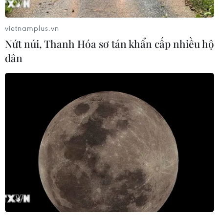
vietnamplus.vn
Nứt núi, Thanh Hóa sơ tán khẩn cấp nhiều hộ
dân