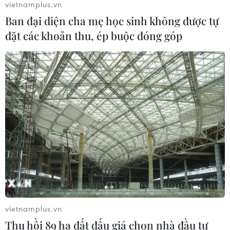
vietnamplus.vn
07/08/2026 03:04
Ban đại diện cha mẹ học sinh không được tự
đặt các khoản thu, ép buộc đóng góp
Giá vàng trong nước giảm nhẹ,
thương hiệu SJC lùi về ngưỡng 142,2
triệu đồng
07/08/2026 02:21
Kho dự trữ khí đốt của EU còn chưa
đầy 60% ngay trước mùa Đông
07/08/2026 01:50
Phòng vệ thương mại và bài học
"chuẩn bị kỹ-thắng lớn" của doanh
vietnamplus.vn
nghiệp Việt
Thu hồi 89 ha đất đấu giá chọn nhà đầu tư