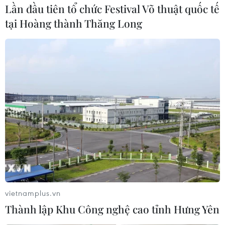
Donald Trump đã đánh giá cao thỏa thuận cắt giảm sản
Lần đầu tiên tổ chức Festival Võ thuật quốc tế
lượng dầu 'lịch sử" OPEC+ vừa đạt được cùng ngày
tại Hoàng thành Thăng Long
nhằm ngăn chặn giá dầu tiếp tục giảm mạnh.
vietnamplus.vn
Thành lập Khu Công nghệ cao tỉnh Hưng Yên
Giá dầu châu Á đi lên nhờ thỏa thuận cắt