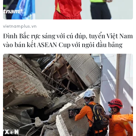
vietnamplus.vn
Đình Bắc rực sáng với cú đúp, tuyển Việt Nam
vào bán kết ASEAN Cup với ngôi đầu bảng
Sau COVID-19, ngành công nghiệp dầu
mỏ không thể bình thường trở lại
13/04/2020 07:13
Các chính trị gia đã hứa hẹn về một “sự trở lại bình
thường” của thị trường dầu mỏ sau đại dịch COVID-19,
tuy nhiên, nhiều khả năng “sự bình thường” này sẽ chỉ
là một ảo ảnh.