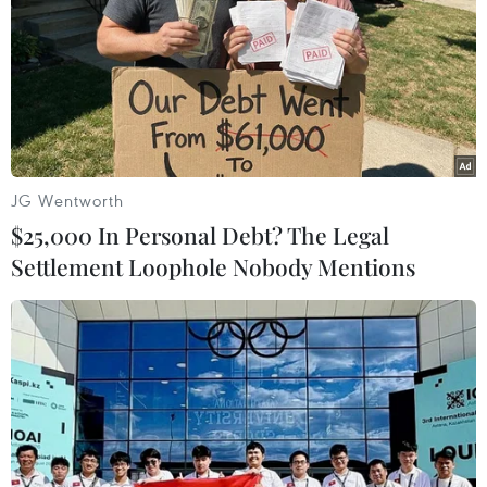
lượng dầu như dự đoán trước đó của thị trường
và hy vọng OPEC+ sẽ tiếp tục các cuộc đàm phán
để ổn định thị trường dầu mỏ./.
(TTXVN/Vietnam+)
JG Wentworth
$25,000 In Personal Debt? The Legal
Settlement Loophole Nobody Mentions