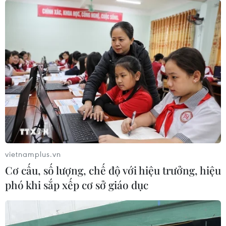
giảm sản lượng của OPEC+
13/04/2020 08:33
Trên sàn giao dịch điện tử Singapore, giá dầu thô ngọt
nhẹ Mỹ (WTI) tăng 1,6% lên 23,13 USD/thùng, sau khi
chạm mức 24,74 USD/thùng trước đó trong cùng phiên.
vietnamplus.vn
Cơ cấu, số lượng, chế độ với hiệu trưởng, hiệu
phó khi sắp xếp cơ sở giáo dục