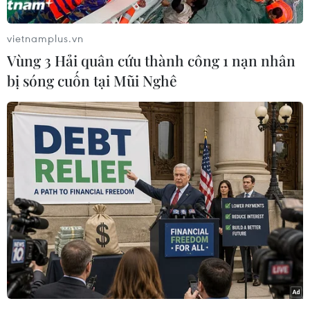
do chính quyền thành phố Seoul tổ chức và có
hơn 1.000 người tham dự, như một phần trong
vietnamplus.vn
các biện pháp nhằm giảm thiểu việc sử dụng
Vùng 3 Hải quân cứu thành công 1 nạn nhân
những sản phẩm này để bảo vệ môi trường.
bị sóng cuốn tại Mũi Nghê
Thông báo cho biết theo chính sách “Seoul
không có rác thải nhựa,” các trung tâm y tế lớn
của thành phố này như Trung tâm Y tế
Samsung, có kế hoạch giới thiệu các hộp đựng
đa dụng từ nửa cuối năm nay, trong khi Bệnh
viện Dongbu Seoul cũng sẽ giới thiệu các thùng
chứa có thể tái sử dụng vào cuối tháng này.
Trước đó, hồi tháng Bảy năm ngoái, Trung tâm
Y tế Seoul đã tuyên bố không còn sử dụng đồ
hộp dùng một lần.