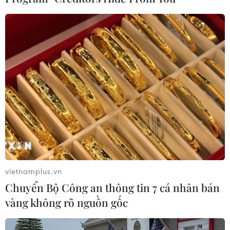
#Seoul
#Hàn Quốc
#đồ nhựa dùng một lần
#rác thải nhựa
#tái sử dụng
#bảo vệ môi trường
Hàn Quốc
vietnamplus.vn
Theo dõi VietnamPlus
Chuyển Bộ Công an thông tin 7 cá nhân bán
vàng không rõ nguồn gốc