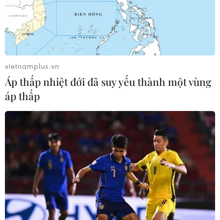
vietnamplus.vn
Doanh số đồ nhựa dùng một lần giảm
Áp thấp nhiệt đới đã suy yếu thành một vùng
mạnh khi Israel áp thuế môi trường
áp thấp
22/11/2021 00:34
Khoản thuế mới đánh vào các đồ nhựa dùng một lần
như bát đĩa, thìa dĩa, ống hút… khiến giá mặt hàng này
ở Israel tăng gấp đôi, qua đó lượng tiêu thụ giảm
khoảng 40%.