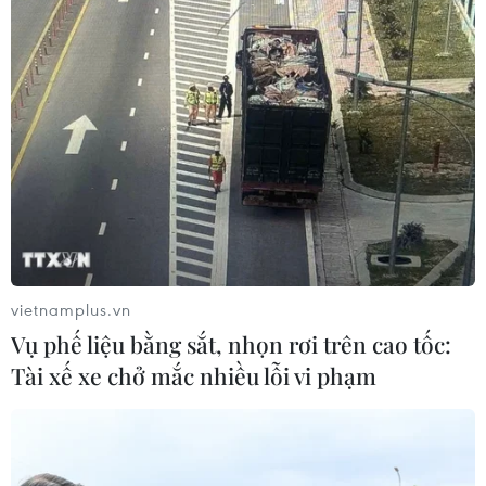
07/08/2026 00:50
Ớt nhập khẩu từ Mexico khiến hàng
trăm người tiêu dùng Mỹ nhiễm
khuẩn Salmonella
07/08/2026 00:43
Bánh xèo tôm nhảy - món ăn phải
thử khi đến Quy Nhơn
07/08/2026 00:00
vietnamplus.vn
Vụ phế liệu bằng sắt, nhọn rơi trên cao tốc:
Tài xế xe chở mắc nhiều lỗi vi phạm
Chưa có bằng chứng truyền máu trẻ
giúp chống lão hóa
06/08/2026 23:16