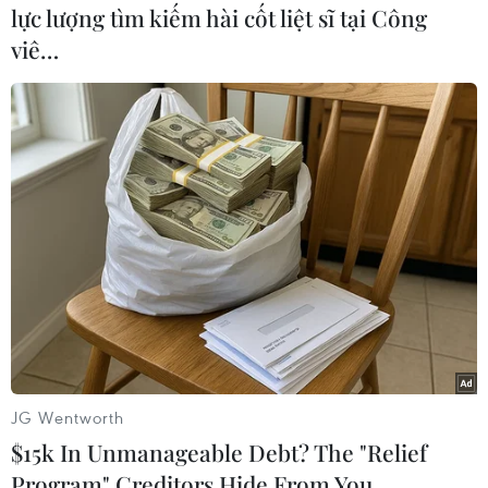
lực lượng tìm kiếm hài cốt liệt sĩ tại Công
về cắt giảm rác thải bao
viê…
bì, cấm đồ nhựa dùng một
lần
Eu đặt mục tiêu giảm dần rác thải bao bì bất kể
vật liệu (nhựa, gỗ, sắt, nhôm, thủy tinh, giấy và bìa
cứng), cụ thể giảm 5% đến năm 2030, 10% đến
năm 2035 và 15% đến năm 2040 so với năm 2018.
(TTXVN/Vietnam+)
JG Wentworth
$15k In Unmanageable Debt? The "Relief
Program" Creditors Hide From You