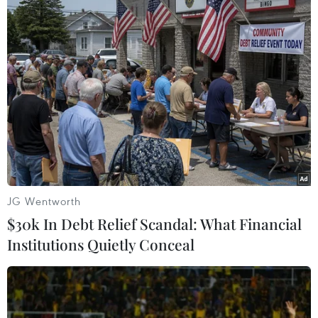
TIN LIÊN QUAN
JG Wentworth
$30k In Debt Relief Scandal: What Financial
Institutions Quietly Conceal
Olympic Paris 2024 nói "Không" với đồ
nhựa dùng một lần