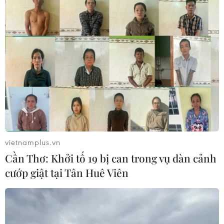
vietnamplus.vn
Cần Thơ: Khởi tố 19 bị can trong vụ dàn cảnh
cướp giật tại Tân Huê Viên