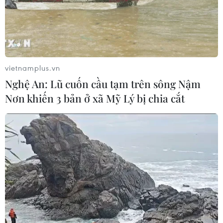
Xem thêm
vietnamplus.vn
Nghệ An: Lũ cuốn cầu tạm trên sông Nậm
CƠ QUAN CHỦ QUẢN: THÔNG TẤN XÃ VIỆT NAM
Nơn khiến 3 bản ở xã Mỹ Lý bị chia cắt
Tổng Biên tập: TRẦN TIẾN DUẨN
Phó Tổng Biên tập: NGUYỄN THỊ TÁM, KHÚC THANH
THỦY
Sở hữu trí tuệ
Quy định sử dụng
RSS
Hỗ trợ
Ngôn ngữ
TTXVN
Dịch vụ tin
Quảng cáo