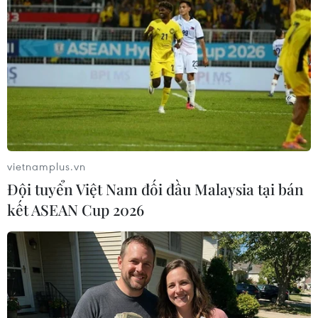
27/05/2023 00:34
Ban tổ chức Thế vận hội Olympic Paris 2024 mong
muốn giảm 50% lượng khí thải carbon so với Thế vận
hội Mùa hè trước đó ở Rio de Janeiro (Brazil) năm 2016
và London (Anh) năm 2012.
vietnamplus.vn
Đội tuyển Việt Nam đối đầu Malaysia tại bán
kết ASEAN Cup 2026