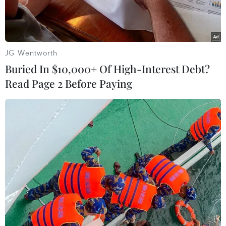
CO2.
JG Wentworth
Buried In $10,000+ Of High-Interest Debt?
Read Page 2 Before Paying
Ảnh minh họa. (Ảnh: AFP/TTXVN)
Ngày 20/5, chính quyền thành phố Seoul thông
báo bắt đầu từ tháng Chín, các sản phẩm nhựa
dùng một lần sẽ bị cấm tại các sự kiện và lễ hội