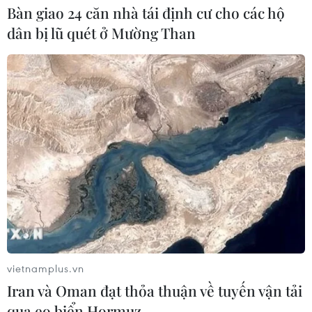
Bàn giao 24 căn nhà tái định cư cho các hộ
dân bị lũ quét ở Mường Than
vietnamplus.vn
Iran và Oman đạt thỏa thuận về tuyến vận tải
qua eo biển Hormuz