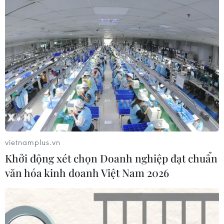
Khen thưởng các huấn luyện viên, vận
động viên xuất sắc tại SEA Games
31/08/2017 11:15
Ngày 31/8, tỉnh Ninh Bình và Thừa Thiên-Huế tổ chức
gặp mặt, khen thưởng các vận động viên, huấn luyện
viên đạt thành tích xuất sắc tại SEA Games 29.
vietnamplus.vn
Khởi động xét chọn Doanh nghiệp đạt chuẩn
văn hóa kinh doanh Việt Nam 2026