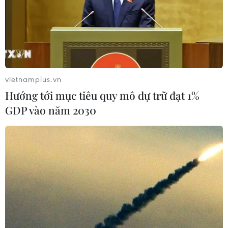
Thủ tướng căn dặn ngành thể thao Việt Nam
xây dựng hệ thống chính sách phù hợp để đẩy
mạnh hiệu quả, chất lượng của thể thao thành
tích cao; không ngừng nâng cao chuyên môn,
nghiệp vụ cho đội ngũ huấn luyện viên; tích cực
vietnamplus.vn
hơn nữa trong việc tìm kiếm, phát hiện và đào
Hướng tới mục tiêu quy mô dự trữ đạt 1%
tạo những vận động viên trẻ tài năng cho nền
GDP vào năm 2030
thể thao Việt Nam. Tiếp tục thực hiện tốt hơn
nữa chính sách xã hội hóa thu hút mọi nguồn
lực phục vụ sự nghiệp thể thao; khen thưởng
xứng đáng những nhân tố mới, phấn đấu duy
trì và phát huy hơn nữa thành tích tại các giải
đấu tiếp theo.
Thủ tướng Nguyễn Xuân Phúc cũng đề nghị các