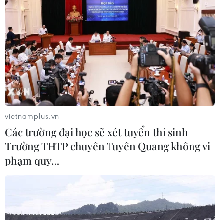
Xem thêm
CƠ QUAN CHỦ QUẢN: THÔNG TẤN XÃ VIỆT NAM
Tổng Biên tập: TRẦN TIẾN DUẨN
vietnamplus.vn
Phó Tổng Biên tập: NGUYỄN THỊ TÁM, KHÚC THANH
Các trường đại học sẽ xét tuyển thí sinh
THỦY
Trường THTP chuyên Tuyên Quang không vi
phạm quy…
Sở hữu trí tuệ
Quy định sử dụng
RSS
Hỗ trợ
Ngôn ngữ
TTXVN