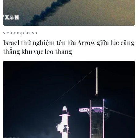
cấp, ngành, nhà tài trợ và toàn xã hội cùng
chung tay góp sức cho thể thao Việt Nam ngày
càng phát triển./.
(TTXVN/Vietnam+)
vietnamplus.vn
Israel thử nghiệm tên lửa Arrow giữa lúc căng
thẳng khu vực leo thang