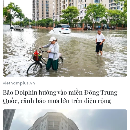
27/10/2017 08:02
4 đối tượng liên quan âm mưu khủng
bố SEA Games 29 bị kết tội
26/09/2017 06:26
SEA Games 29: Một VĐV giành huy
chương bị phát hiện dùng doping
vietnamplus.vn
05/09/2017 22:51
Bão Dolphin hướng vào miền Đông Trung
Quốc, cảnh báo mưa lớn trên diện rộng
Malaysia đập tan âm mưu khủng bố
nhằm vào lễ bế mạc SEA Games 29
05/09/2017 14:01