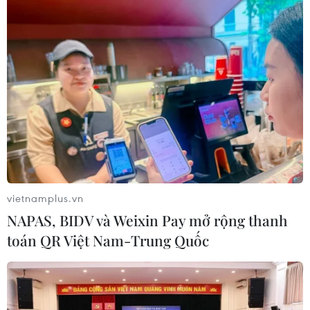
Màn đấu đối kháng đem về
chiếc HCV đầu tiên cho Pencak silat
29/08/2017 07:38
SEA Games 29: Cử tạ Việt Nam giành
thêm 1 Huy chương Đồng
29/08/2017 06:13
vietnamplus.vn
NAPAS, BIDV và Weixin Pay mở rộng thanh
Hỗn loạn vì vé cho trận chung kết
toán QR Việt Nam-Trung Quốc
U22 Malaysia-U22 Thái Lan
29/08/2017 04:24