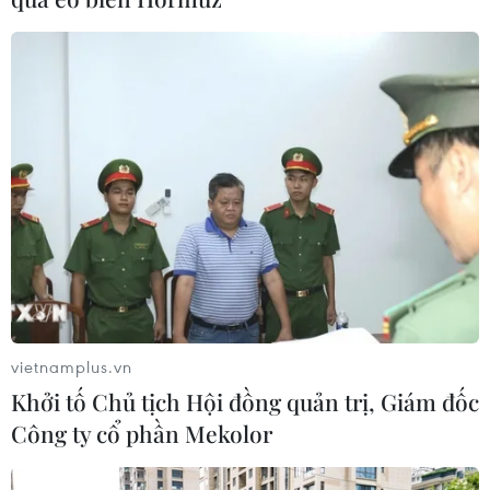
TIN CÙNG CHUYÊN MỤC
Đoàn Việt Nam bất ngờ giành lại vị trí
thứ 3 tại SEA Games 29
13/12/2017 11:46
vietnamplus.vn
Khởi tố Chủ tịch Hội đồng quản trị, Giám đốc
Công ty cổ phần Mekolor
Việt Nam bất ngờ mất vị trí thứ 3 SEA
Games 29 vào tay Singapore