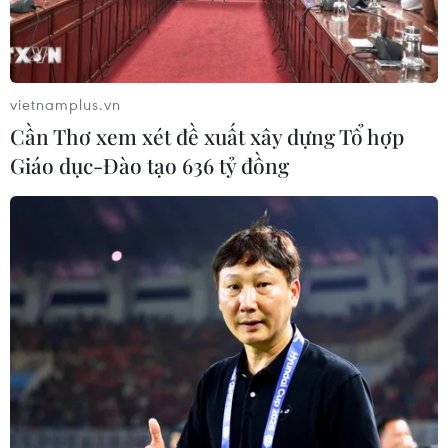
vietnamplus.vn
Cần Thơ xem xét đề xuất xây dựng Tổ hợp
Giáo dục-Đào tạo 636 tỷ đồng
Thủ tướng Nguyễn Xuân Phúc và huấn luyện viên, vận động
viên. (Ảnh: Thống Nhất/TTXVN)
Chiều 5/9, tại Trụ sở Chính phủ, Thủ tướng
Nguyễn Xuân Phúc đã gặp mặt thân mật và tặng
quà đoàn huấn luyện viên, vận động viên xuất
sắc tiêu biểu của đoàn thể thao Việt Nam vừa