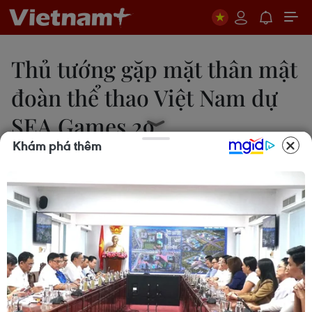
Thủ tướng gặp mặt thân mật
đoàn thể thao Việt Nam dự
SEA Games 29
Khám phá thêm
Quang Vũ-Quốc Trị
05/09/2017 12:33
Gặp mặt thân mật đoàn thể thao Việt Nam tham
dự SEA Games 29, Thủ tướng cho rằng thành tích,
vinh quang của đoàn cũng là niềm vui chung của
dân tộc.