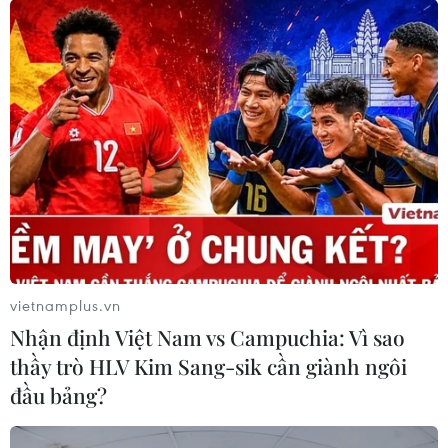
Những gương mặt “vàng”
của thể thao Việt Nam tại SEA Games 29
31/08/2017 08:11
Đoàn Thể thao Việt Nam đã thi đấu thành công trên đấu
trường SEA Games 29 với nhiều vận động viên đạt
thành tích cao, phá kỷ lục SEA Games.
vietnamplus.vn
Nhận định Việt Nam vs Campuchia: Vì sao
thầy trò HLV Kim Sang-sik cần giành ngôi
đầu bảng?