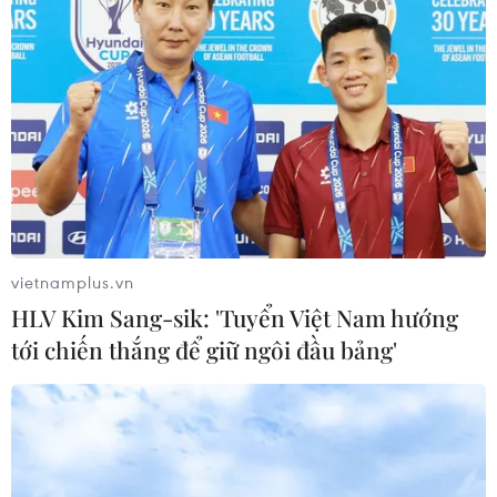
vietnamplus.vn
HLV Kim Sang-sik: 'Tuyển Việt Nam hướng
tới chiến thắng để giữ ngôi đầu bảng'
Thủ tướng Nguyễn Xuân Phúc và huấn luyện viên, vận động
viên. (Ảnh: Thống Nhất/TTXVN)
Đánh giá cao kết quả làm việc của các huấn