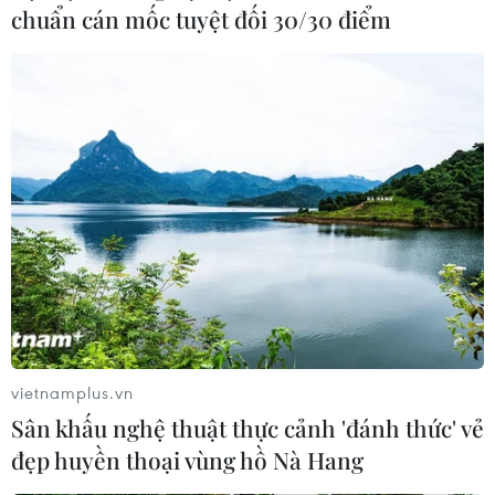
chuẩn cán mốc tuyệt đối 30/30 điểm
Thủ tướng dự Lễ ra quân dự án nâng cấp
vietnamplus.vn
đường sắt Nha Trang-Sài Gòn
Sân khấu nghệ thuật thực cảnh 'đánh thức' vẻ
đẹp huyền thoại vùng hồ Nà Hang
26/01/2023 11:38
Dự án cải tạo, nâng cấp tuyến đường sắt Hà Nội-Thành