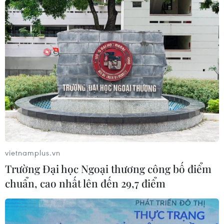
phố Hồ Chí Minh đoạn Sài Gòn-Nha Trang có tổng
chiều dài 411km với mức đầu tư gần 1.099 tỷ đồng,
nguồn vốn ngân sách nhà nước trung hạn 2021-2025.
vietnamplus.vn
Trường Đại học Ngoại thương công bố điểm
chuẩn, cao nhất lên đến 29,7 điểm