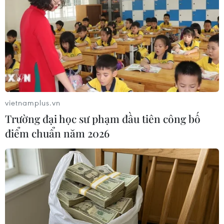
Chiều cùng ngày, trong chương trình công tác và
nhân kỷ niệm 93 năm Ngày thành lập Đảng
cộng sản Việt Nam (3/2/1930-3/2/2023), Thủ
tướng Chính phủ Phạm Minh Chính và đoàn
công tác của Chính phủ đã tới dâng hương, dâng
hoa, tưởng niệm, tri ân Chủ tịch Hồ Chí Minh tại
Đền Chung Sơn và Khu di tích quốc gia đặc biệt
vietnamplus.vn
Kim Liên, huyện Nam Đàn, tỉnh Nghệ An.
Trường đại học sư phạm đầu tiên công bố
Thủ tướng Chính phủ Phạm Minh Chính và
điểm chuẩn năm 2026
đoàn công tác tỏ lòng tưởng nhớ công ơn to lớn
của Chủ tịch Hồ Chí Minh với sự nghiệp cách
mạng giải phóng dân tộc, giải phóng giai cấp,
đấu tranh cho sự nghiệp hòa bình và hạnh phúc
của dân tộc Việt Nam và nhân dân trên thế giới.
Thủ tướng và đoàn công tác nguyện tiếp tục học