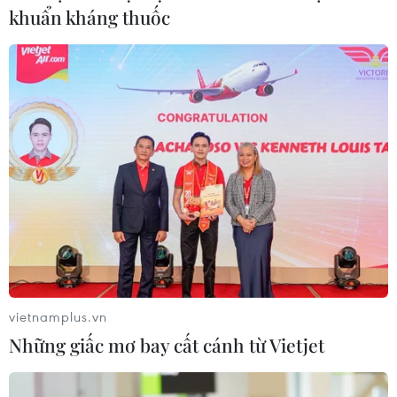
khuẩn kháng thuốc
Xuất hiện các cung trượt sạt kèm
theo nhiều vết nứt, gãy tại Sơn La
07/08/2026 07:31
Thu hồi 89 ha đất đấu giá chọn nhà
đầu tư công trình thành phố cảng
hàng không
07/08/2026 06:46
Cần xử lý dứt điểm việc tập kết gỗ ở
vietnamplus.vn
hành lang an toàn giao thông Quốc
Những giấc mơ bay cất cánh từ Vietjet
lộ 22B
07/08/2026 04:31