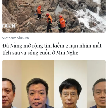
vietnamplus.vn
Đà Nẵng mở rộng tìm kiếm 2 nạn nhân mất
tích sau vụ sóng cuốn ở Mũi Nghê
Thủ tướng: Thi công cao tốc bảo đảm tiến
độ, chất lượng, không đội vốn
28/01/2023 04:48
Thủ tướng Phạm Minh Chính yêu cầu nhà thầu tranh thủ
thời tiết thuận lợi thi công "3 ca, 4 kíp," bảo đảm an
toàn, tiến độ, chất lượng, không đội giá, không để xảy
ra tham nhũng, tiêu cực.