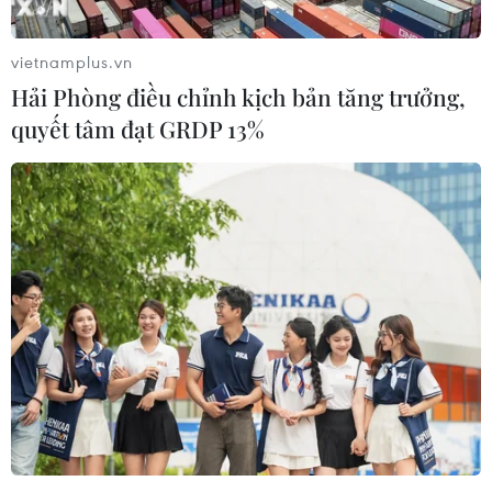
#Cao tốc Bắc-Nam
vietnamplus.vn
#Dự án thành phần Diễn Châu-Bãi Vọt
Hà Tĩnh
Hải Phòng điều chỉnh kịch bản tăng trưởng,
Nghệ An
quyết tâm đạt GRDP 13%
Theo dõi VietnamPlus
TIN LIÊN QUAN