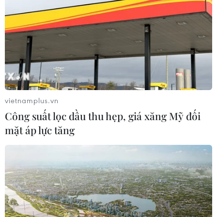
mới với chuỗi kinh tế phía Bắc
09/08/2026 08:04
Lâm Đồng: Mưa lớn gây sạt lở đèo
Con Ó, cây đổ trên đèo Bảo Lộc
09/08/2026 06:20
vietnamplus.vn
Công suất lọc dầu thu hẹp, giá xăng Mỹ đối
Xe tải va chạm xe máy tại Đắk Lắk
mặt áp lực tăng
làm hai người thương vong
08/08/2026 14:58
Bí thư Thành ủy Hà Nội thúc tiến độ
hai dự án giao thông trọng điểm