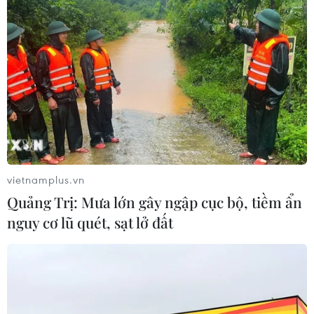
TIN CÙNG CHUYÊN MỤC
vietnamplus.vn
Ngành đường sắt hướng tới mục tiêu
Quảng Trị: Mưa lớn gây ngập cục bộ, tiềm ẩn
1.500 container vận tải liên vận
nguy cơ lũ quét, sạt lở đất
Trung Quốc
09/08/2026 10:17
Tỉnh Quảng Ninh mở hướng kết nối