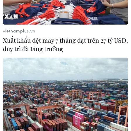
45. (Ảnh: Dương
Giang/TTXVN)
(TTXVN/Vietnam+)
vietnamplus.vn
Xuất khẩu dệt may 7 tháng đạt trên 27 tỷ USD,
duy trì đà tăng trưởng
#Thủ tướng Chính phủ Phạm Minh Chính