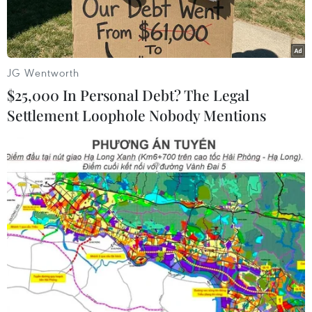
dừng chân thưởng ngoạn.
JG Wentworth
$25,000 In Personal Debt? The Legal
Settlement Loophole Nobody Mentions
Thủ tướng Phạm Minh Chính kiểm tra tiến độ thi công cửa Nam
hầm Thần Vũ thuộc dự án Diễn Châu-Bãi Vọt. (Ảnh: Dương
Giang/TTXVN)
Tiếp tục chương trình kiểm tra, đôn đốc các dự