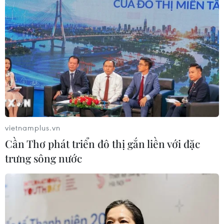
Thủ tướng kiểm tra dự án xây dựng đường
vành đai 4 vùng Thủ đô Hà Nội
27/01/2023 06:58
Về các vấn đề vướng mắc của dự án, Thủ tướng chỉ
đạo Văn phòng Chính phủ phối hợp với các Bộ, dưới sự
chỉ đạo của Phó Thủ tướng Trần Hồng Hà giải quyết
ngay theo thẩm quyền.
vietnamplus.vn
Cần Thơ phát triển đô thị gắn liền với đặc
trưng sông nước