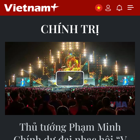
CHÍNH TRỊ
Play
Video
Thủ tướng Phạm Minh
Chính dự đại nhạc hội “V