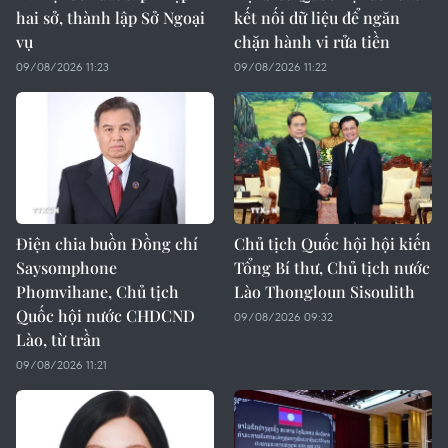
hai sở, thành lập Sở Ngoại
kết nối dữ liệu để ngăn
vụ
chặn hành vi rửa tiền
09/08/2026 11:23
09/08/2026 11:22
Điện chia buồn Đồng chí
Chủ tịch Quốc hội hội kiến
Saysomphone
Tổng Bí thư, Chủ tịch nước
Phomvihane, Chủ tịch
Lào Thongloun Sisoulith
Quốc hội nước CHDCND
09/08/2026 09:32
Lào, từ trần
09/08/2026 11:21