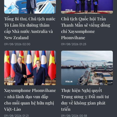
Tổng Bí thư, Chủ tịch nước
Chủ tịch Quốc hội Trần
Tô Lâm lên đường thăm
Thanh Mẫn sẽ viếng đồng
cấp Nhà nước Australia và
chí Xaysomphone
New Zealand
Phomvihane
09/08/2026 02:00
09/08/2026 01:25
Xaysomphone Phomvihane
Thực hiện Nghị quyết
- nhà lãnh đạo vun đắp
Trung ương 3: Đổi mới tư
cho mối quan hệ hữu nghị
duy về không gian phát
Việt-Lào
triển
09/08/2026 01:21
09/08/2026 00:58