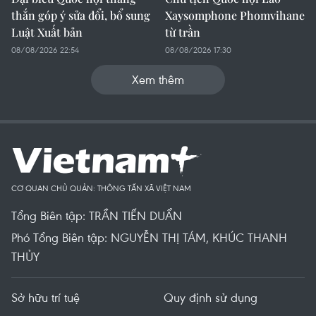
thắn góp ý sửa đổi, bổ sung
Xaysomphone Phomvihane
Luật Xuất bản
từ trần
08/08/2026 22:54
08/08/2026 17:30
Xem thêm
CƠ QUAN CHỦ QUẢN: THÔNG TẤN XÃ VIỆT NAM
Tổng Biên tập: TRẦN TIẾN DUẨN
Phó Tổng Biên tập: NGUYỄN THỊ TÁM, KHÚC THANH
THỦY
Sở hữu trí tuệ
Quy định sử dụng