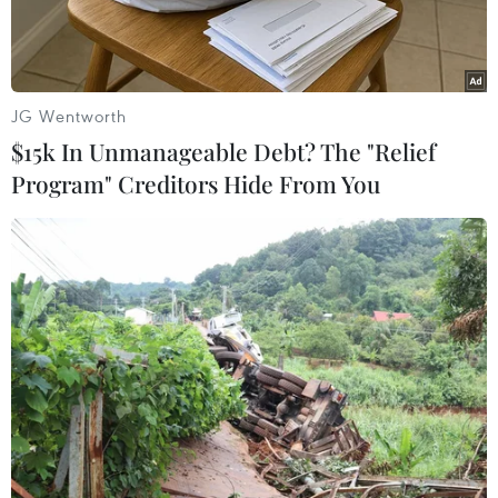
JG Wentworth
$15k In Unmanageable Debt? The "Relief
Program" Creditors Hide From You
Thực hiện chỉ đạo của Thủ tướng Chính phủ Phạm Minh Chính,
Đài Truyền hình Việt Nam tổ chức đại nhạc hội "V Fest-Vietnam
Today" vào tối 20/9 như một điểm nhấn rực rỡ, khép lại chuỗi
sự kiện nghệ thuật hoành tráng trong những ngày tháng Chín
đầy ý nghĩa. Sân khấu với sức chứa 22.000 khán giả được thiết
kế theo ý tưởng “thành phố trẻ trung, năng động” đúng với chủ
đề Việt Nam hôm nay. (Ảnh: CTV/Vietnam+)