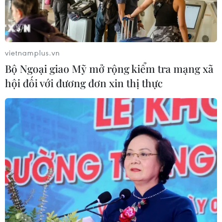
vietnamplus.vn
Bộ Ngoại giao Mỹ mở rộng kiểm tra mạng xã
hội đối với đương đơn xin thị thực
Có gì hấp dẫn tại đại nhạc hội "V
Fest-Thanh xuân rực rỡ"?
10/08/2025 16:21
Tối 10/8, đại nhạc hội "V Fest-Thanh xuân rực rỡ" một
lần nữa khiến Trung tâm Triển lãm Việt Nam (Đông Anh,
Hà Nội) trở thành tâm điểm âm nhạc mới của Thủ đô.