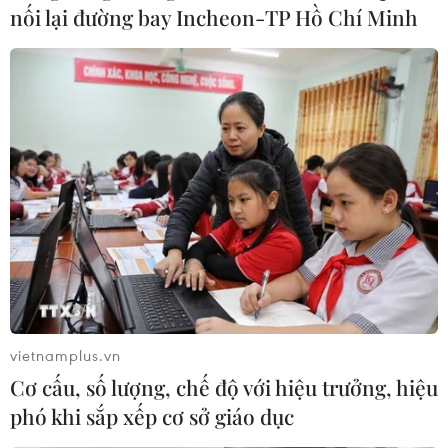
nối lại đường bay Incheon-TP Hồ Chí Minh
Đại nhạc hội sẽ được phát lại vào lúc 20h00 ngày 27/9 và
21h30 ngày 28/9 trên kênh VTV3 cùng nhiều kênh truyền hình
khác, đồng thời lan tỏa rộng rãi trên toàn bộ hệ sinh thái số –
nơi VTV hiện thu hút hơn 5 tỷ lượt xem mỗi tháng. (Ảnh:
CTV/Vietnam+)
vietnamplus.vn
Cơ cấu, số lượng, chế độ với hiệu trưởng, hiệu
(Vietnam+)
phó khi sắp xếp cơ sở giáo dục