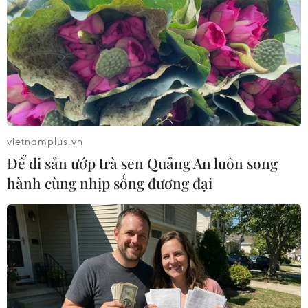
vietnamplus.vn
Để di sản ướp trà sen Quảng An luôn song
hành cùng nhịp sống đương đại
Vũ Cát Tường cũng dành tặng khán giả các bản hit "Vết mưa,"
"Từng là,
"Chỉ cần có nhau." (Ảnh: CTV/Vietnam+)