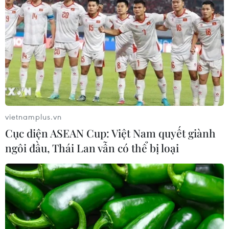
Bản quyền âm nhạc ở quán càphê,
nhà hàng: Xây dựng văn hóa tôn
trọng sáng tạo
04/07/2026 01:00
Taylor Swift quyên góp 26 triệu USD
cho các tổ chức từ thiện
vietnamplus.vn
03/07/2026 06:16
Cục diện ASEAN Cup: Việt Nam quyết giành
ngôi đầu, Thái Lan vẫn có thể bị loại
Đêm nhạc giao hưởng 'Crescendo'
quy tụ đông đảo nghệ sỹ Việt Nam và
quốc tế
02/07/2026 08:22