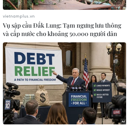
vietnamplus.vn
Vụ sập cầu Đắk Lung: Tạm ngưng lưu thông
và cấp nước cho khoảng 50.000 người dân
Đến dự và phát biểu tại sự kiện, Thủ tướng Chính phủ Phạm
Minh Chính chúc mừng VTV nhân dịp kỷ niệm 55 năm ngày
phát sóng chương trình truyền hình đầu tiên - 55 năm phát triển
và trưởng thành. (Ảnh: CTV/Vietnam+)