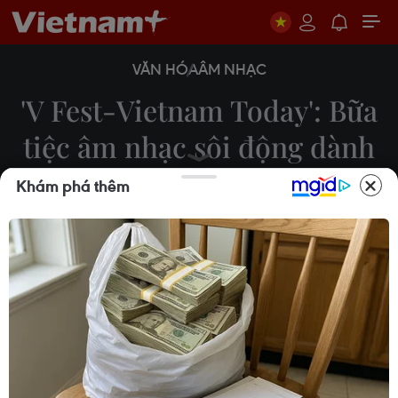
VĂN HÓA
ÂM NHẠC
'V Fest-Vietnam Today': Bữa
tiệc âm nhạc sôi động dành
tặng 20.000 khán giả
Khám phá thêm
Minh Thu
20/09/2025 14:52
Tối 20/9, đại nhạc hội “V Fest-Vietnam Today” do
Đài Truyền hình Việt Nam (VTV) tổ chức đã diễn ra
tại Trung tâm Triển lãm Quốc gia (Đông Anh, Hà
Nội).