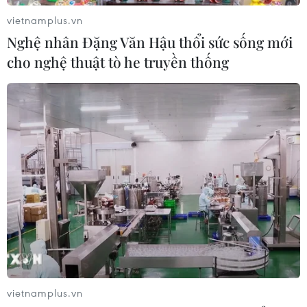
23/07/2026 23:06
vietnamplus.vn
Nghệ nhân Đặng Văn Hậu thổi sức sống mới
cho nghệ thuật tò he truyền thống
“VPBank tới rồi, mở 'lời' ngay thôi"
tiếp tục hành trình tại Đà Nẵng
23/07/2026 09:55
Sau 14 năm, "Gangnam Style" lập kỷ
lục 6 tỷ lượt xem trên YouTube
20/07/2026 03:03
Huế sắp tổ chức Lễ hội Âm nhạc & Di
sản quốc tế quy mô lớn nhất từ trước
vietnamplus.vn
đến nay