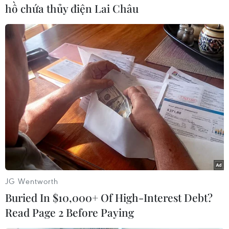
Nhân dịp 80 năm Ngày truyền thống Công an nhân dân, 80
hồ chứa thủy điện Lai Châu
năm Cách mạng tháng Tám thành công và Quốc khánh 2/9,
nước ta đã tổ chức một chuỗi sự kiện văn hóa mang tính dân
tộc và thể hiện trí tuệ Việt Nam, vĩnh quang Việt Nam, tự hào
của người Việt Nam. Thủ tướng khẳng định trong thành công
đó có sự đóng góp quan trọng của Đài Truyền hình Việt Nam.
(Ảnh: CTV/Vietnam+)
JG Wentworth
Buried In $10,000+ Of High-Interest Debt?
Read Page 2 Before Paying