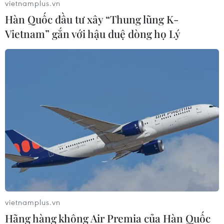
vietnamplus.vn
Hàn Quốc đầu tư xây “Thung lũng K-
Vietnam” gắn với hậu duệ dòng họ Lý
Song song với hoạt động nghệ thuật, “V Fest-Vietnam Today”
tiếp tục đồng hành cùng dự án thiện nguyện “Thư viện niềm
vui”, tạo không gian tiếp cận tri thức cho hàng chục nghìn học
sinh nghèo trên cả nước. Trước đó, dự án đã nhận được hơn 4
tỷ đồng đóng góp cùng hơn 20.000 cuốn sách và sự đồng
hành trực tiếp của các nghệ sỹ tham gia chương trình “V
Concert-Rạng rỡ Việt Nam” và “V Fest-Thanh xuân rực rỡ.”
(Ảnh: CTV/Vietnam+)
vietnamplus.vn
Hãng hàng không Air Premia của Hàn Quốc