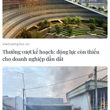
vietnamplus.vn
Thưởng vượt kế hoạch: động lực còn thiếu
cho doanh nghiệp dẫn dắt
TIN CÙNG CHUYÊN MỤC
Buổi hòa nhạc kéo dài 639 năm vừa
mới hoàn thành 4% hành trình
06/08/2026 11:54
Chương trình nghệ thuật 'Giai điệu