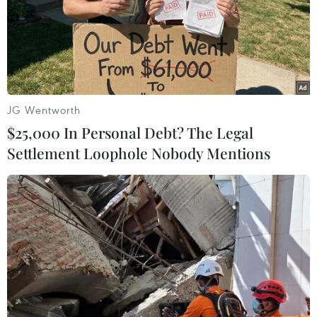
JG Wentworth
$25,000 In Personal Debt? The Legal
Settlement Loophole Nobody Mentions
Vinh Khuất vượt 8.900km từ Hannover, Đức về Hà Nội để tham
dự chương trình. (Ảnh: CTV/Vietnam+)