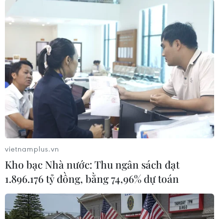
Sau thành công của hai chương trình V Concert và V Fest hồi
tháng Tám, sự kiện lần này tiếp tục được kỳ vọng trở thành nơi
hội tụ của âm nhạc, ánh sáng và công nghệ, đồng thời khẳng
định nỗ lực của VTV trong phát triển công nghiệp văn hóa –
giải trí mang tầm quốc gia. (Ảnh: CTV/Vietnam+)
vietnamplus.vn
Kho bạc Nhà nước: Thu ngân sách đạt
1.896.176 tỷ đồng, bằng 74,96% dự toán