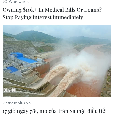
JG Wentworth
Owning $10k+ In Medical Bills Or Loans?
Stop Paying Interest Immediately
vietnamplus.vn
17 giờ ngày 7/8, mở cửa tràn xả mặt điều tiết