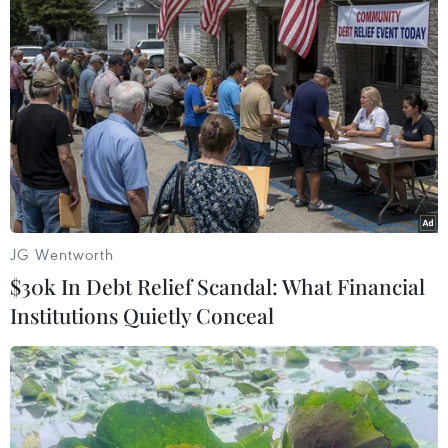
Chương trình quy tụ dàn nghệ sỹ được khán giả yêu mến ở đa
dạng dòng nhạc: Noo Phước Thịnh, Vũ Cát Tường, Phan Mạnh
Quỳnh, Bùi Công Nam, Phương Ly, Hương Tràm, Vũ., RHYDER,
Han Sara, Vinh Khuất, MAYDAYs… Nhiều công nghệ trình diễn
hiện đại, thiết bị tối tân được ứng dụng, tạo nên bữa tiệc âm
nhạc–nghệ thuật sôi động. (Ảnh: CTV/Vietnam+)
JG Wentworth
$30k In Debt Relief Scandal: What Financial
Institutions Quietly Conceal
Vũ Cát Tường cùng vũ đoàn thể hiện bài hát "Ngàn ước mơ
Việt Nam." (Ảnh: CTV/Vietnam+)