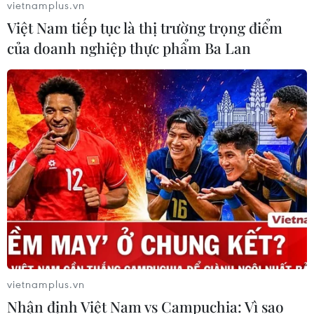
vietnamplus.vn
lệ lập quy hoạch chung đô thị đạt 100%.
Việt Nam tiếp tục là thị trường trọng điểm
của doanh nghiệp thực phẩm Ba Lan
Quy hoạch cần chỉ ra tiềm năng, lợi thế,
vietnamplus.vn
giải pháp phát huy nguồn lực
Nhận định Việt Nam vs Campuchia: Vì sao