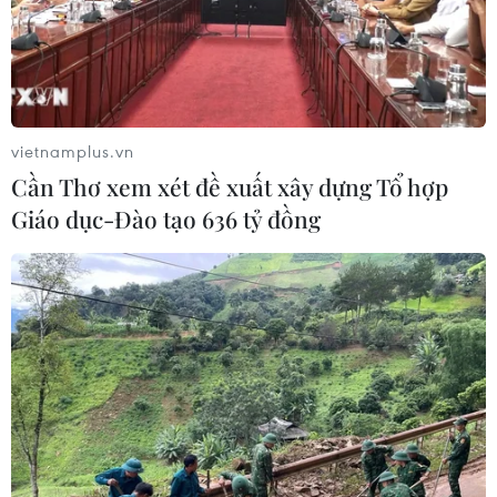
vietnamplus.vn
Cần Thơ xem xét đề xuất xây dựng Tổ hợp
Giáo dục-Đào tạo 636 tỷ đồng
TIN CÙNG CHUYÊN MỤC
An Giang: Cháy lớn ở khu dân cư