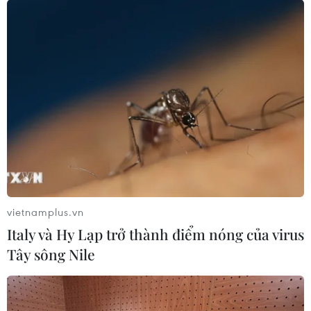
#Thủ tướng Phạm Minh Chính
#Quy hoạch tổng thể quốc gia
#Quy hoạch vùng
#Luật Quy hoạch
vietnamplus.vn
Italy và Hy Lạp trở thành điểm nóng của virus
Tây sông Nile
Theo dõi VietnamPlus