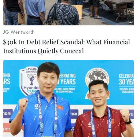
phải hoàn thành trong năm 2023 là rất lớn.
JG Wentworth
$30k In Debt Relief Scandal: What Financial
Institutions Quietly Conceal
Thủ tướng Phạm Minh Chính chủ trì Hội nghị đẩy nhanh tiến độ
công tác quy hoạch thời kỳ 2021-2030. (Ảnh: Dương
Giang/TTXVN)
“Trong những nguyên nhân chủ quan, khách