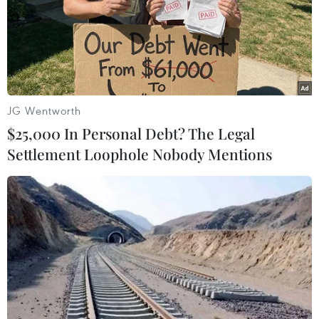
xuất các cơ chế chính sách để thực hiện hiệu
quả các mục tiêu quy hoạch, bảo đảm tính thống
nhất, đồng bộ với việc thực hiện Chiến lược
phát triển kinh tế-xã hội 10 năm 2021-2030, các
kế hoạch phát triển kinh tế-xã hội của từng bộ,
ngành và địa phương, đồng thời chịu trách
JG Wentworth
nhiệm việc quản lý, thanh quyết toán nguồn
$25,000 In Personal Debt? The Legal
vốn tuân thủ theo đúng quy định của pháp luật
Settlement Loophole Nobody Mentions
về đầu tư công, pháp luật về ngân sách nhà
nước; chịu trách nhiệm trong việc lựa chọn nhà
thầu, quản lý hợp đồng đảm bảo chặt chẽ, hiệu
quả và tuân thủ theo đúng quy định của pháp
luật về đấu thầu; thường xuyên tổ chức đào tạo,
bồi dưỡng về chuyên môn, nghiệp vụ nâng cao
năng lực của cán bộ trong công tác lập, thẩm
định, thực hiện và quản lý quy hoạch.