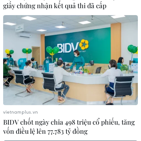
giấy chứng nhận kết quả thi đã cấp
Thủ tướng Phạm Minh
Chính đến dự Hội nghị
công bố và triển khai Quy
hoạch tổng thể quốc gia
thời kỳ 2021-2030. (Ảnh:
Dương Giang/TTXVN)
(TTXVN/Vietnam+)
vietnamplus.vn
BIDV chốt ngày chia 498 triệu cổ phiếu, tăng
vốn điều lệ lên 77.783 tỷ đồng