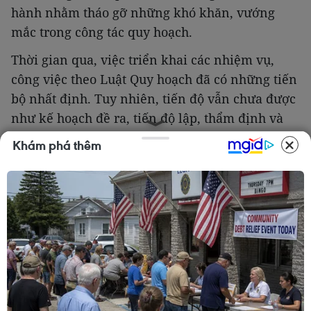
hành nhằm tháo gỡ những khó khăn, vướng
mắc trong công tác quy hoạch.
Thời gian qua, việc triển khai các nhiệm vụ,
công việc theo Luật Quy hoạch đã có những tiến
bộ nhất định. Tuy nhiên, tiến độ vẫn chưa được
như kế hoạch đề ra, tiến độ lập, thẩm định và
phê duyệt chậm, chất lượng chưa được như
Khám phá thêm
mong muốn để có những quy hoạch thật tốt,
trên cơ sở đó tổ chức thực hiện có hiệu quả;
công tác tư vấn xây dựng quy hoạch có khó
khăn; kinh phí dành cho công tác quy hoạch có
vướng mắc…
Do đó, số lượng quy hoạch được cấp có thẩm
quyền phê duyệt mới đạt trên 16%, số lượng
quy hoạch còn lại mà các bộ, ngành, địa phương