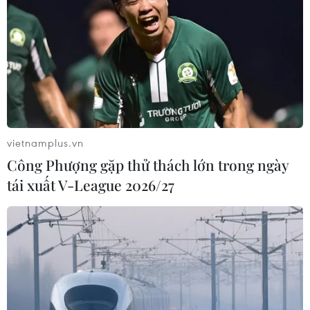
tâm với công tác quy hoạch
30/05/2022 12:57
Trong phiên thảo luận chiều, nhiều đại biểu Quốc hội
bày tỏ sự quan tâm đến chất lượng quy hoạch; những
bất cập hiện nay, từ đó nêu ra những kiến nghị đề xuất
nhằm đưa công tác quy hoạch thông suốt.
vietnamplus.vn
Công Phượng gặp thử thách lớn trong ngày
tái xuất V-League 2026/27