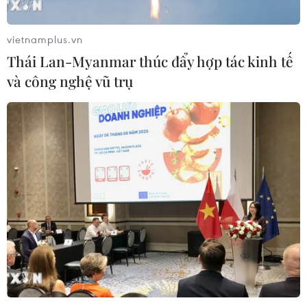
vietnamplus.vn
Thái Lan-Myanmar thúc đẩy hợp tác kinh tế
và công nghệ vũ trụ
Hoàn thành khối lượng lớn các quy hoạch
xây dựng, đô thị và nông thôn
31/05/2022 04:49
Đến nay, một khối lượng lớn các loại quy hoạch xây
dựng, quy hoạch đô thị, nông thôn đã hoàn thành; tính
đến tháng 5/2022, cả nước có tổng số 870 đô thị với tỷ