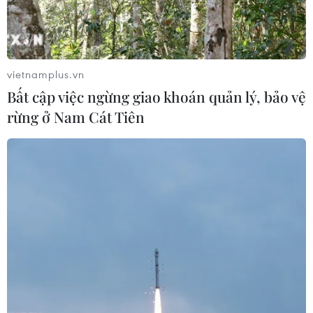
vietnamplus.vn
Bất cập việc ngừng giao khoán quản lý, bảo vệ
rừng ở Nam Cát Tiên
Gỡ nút thắt và điểm nghẽn trong thực
hiện Luật Quy hoạch
31/05/2022 02:32
Bộ trưởng Kế hoạch và Đầu tư khẳng định lựa chọn
giám sát tối cao về quy hoạch là quyết định đúng đắn,
sát thực tiễn, kịp thời và cũng là một sự đổi mới trong
công tác giám sát của Quốc hội khóa XV.