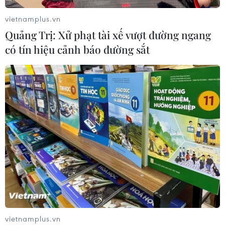
vietnamplus.vn
Giáo hoàng Leo XIV ban hành Luật
Quảng Trị: Xử phạt tài xế vượt đường ngang
Cơ bản mới của Vatican
có tín hiệu cảnh báo đường sắt
03/08/2026 05:32
Tòa án Nga lần đầu phán quyết về
bản quyền đối với sản phẩm do AI tạo
ra
03/08/2026 04:28
Tây Ban Nha nỗ lực khôi phục trật tự
sau cuộc khủng hoảng chưa từng có
03/08/2026 03:55
vietnamplus.vn