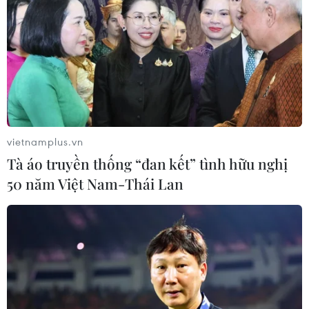
Theo dõi VietnamPlus
vietnamplus.vn
Tà áo truyền thống “đan kết” tình hữu nghị
TIN LIÊN QUAN
50 năm Việt Nam-Thái Lan