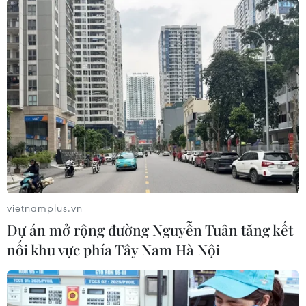
đảng Dân chủ với các ông lớn trên phố Wall
trong bối cảnh cuộc đua vào Nhà Trắng đang ở
giai đoạn nước rút.
Trang mạng này cũng tung ra 33.000 thư điện
tử chứa các cuộc trao đổi của John Podesta, trợ
lý chiến dịch tranh cử của bà Clinton, từ nhiều
năm trước và trong tháng trước. Nội dung các
tài liệu được Wikileaks công bố làm ảnh hưởng
đáng kể tới hình ảnh của bà Clinton.
Hồi tháng Hai vừa qua, Nhóm Công tác về giam
vietnamplus.vn
giữ tùy tiện của Liên hợp quốc đưa ra quyết
Dự án mở rộng đường Nguyễn Tuân tăng kết
định yêu cầu Thụy Điển và Anh không được bắt
nối khu vực phía Tây Nam Hà Nội
ông Assange và phải trả tự do ngay lập tức cho
ông này./.