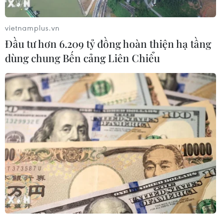
vietnamplus.vn
Đầu tư hơn 6.209 tỷ đồng hoàn thiện hạ tầng
dùng chung Bến cảng Liên Chiểu
Hoãn phiên thẩm vấn nhà sáng lập
WikiLeaks Julian Assange
13/10/2016 06:28
Phiên thẩm vấn nhà sáng lập trang mạng WikiLeaks