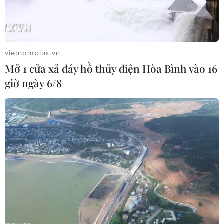
vietnamplus.vn
Mở 1 cửa xả đáy hồ thủy điện Hòa Bình vào 16
giờ ngày 6/8
Nhà sáng lập WikiLeaks sắp công bố
khoảng 1 triệu tài liệu mật
04/10/2016 12:56
Nhà sáng lập trang mạng Wikileaks Julian Assange cho
biết trang mạng này sẽ công bố khoảng 1 triệu tài liệu
liên quan đến 3 chính quyền và cuộc bầu cử ở Mỹ trước
cuối năm nay.