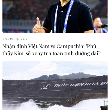
Wikileaks hủy đợt công bố thông tin nhạy
vietnamplus.vn
cảm vì lo ngại an ninh
Nhận định Việt Nam vs Campuchia: 'Phù
02/10/2016 23:51
thủy Kim' sẽ xoay tua toan tính đường dài?
Do lo ngại các nguy cơ an ninh, trang mạng Wikileaks
đã hủy đợt công bố thông tin dự kiến diễn ra vào ngày
4/10, các thông tin được cho là liên quan tới ứng cử
viên Tổng thống Mỹ Hillary Clinton,