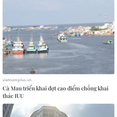
Thụy Điển công bố thời gian thẩm vấn
người sáng lập WikiLeaks
07/11/2016 11:10
Các công tố viên Thụy Điển cho biết giới chức Ecuador
sẽ tiến hành thẩm vấn Julian Assange tại Đại sứ quán
Ecuador ở London vào ngày 14/11 tới.
vietnamplus.vn
Cà Mau triển khai đợt cao điểm chống khai
thác IUU