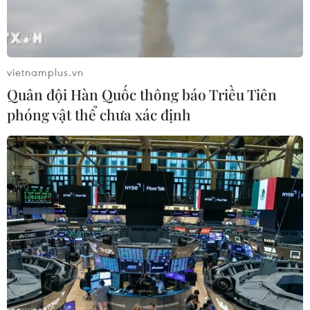
vietnamplus.vn
Quân đội Hàn Quốc thông báo Triều Tiên
phóng vật thể chưa xác định
Người sáng lập WikiLeaks Julian Assange phát biểu với báo
giới tại Đại sứ quán Ecuador ở London, Anh ngày 2/5. (Nguồn:
AP/TTXVN)
Trong một nỗ lực nhằm khai thông bế tắc ngoại
giao kể từ khi ông này xin tị nạn tại đại sứ quán