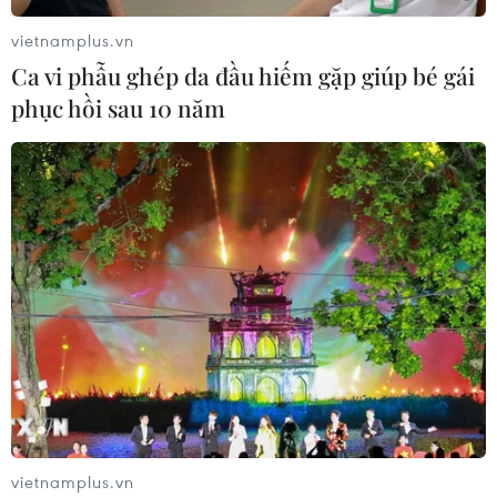
vietnamplus.vn
Ca vi phẫu ghép da đầu hiếm gặp giúp bé gái
phục hồi sau 10 năm
vietnamplus.vn