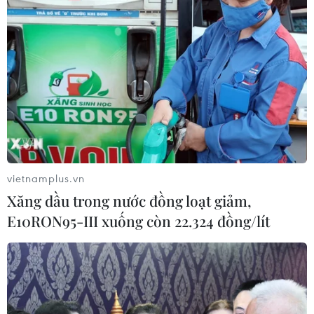
(TTXVN/Vietnam+)
vietnamplus.vn
Xăng dầu trong nước đồng loạt giảm,
E10RON95-III xuống còn 22.324 đồng/lít
#Thư điện tử
#WikiLeaks
#Julian Assange
#Tấn công tình dục
#Đại sứ quán Ecuador
#Hillary Clinton
Anh
Ecuador
Thụy Điển