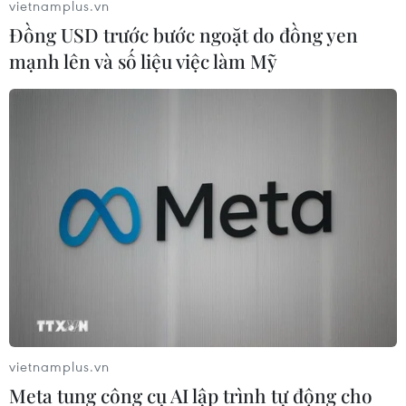
vietnamplus.vn
Jullian Assange bị Thụy Điển cáo buộc tội xâm hại tình
Đồng USD trước bước ngoặt do đồng yen
dục đã được hoãn lại theo đề nghị của ông này.
mạnh lên và số liệu việc làm Mỹ
vietnamplus.vn
Mỹ bác bỏ tin yêu cầu cắt Internet của
Meta tung công cụ AI lập trình tự động cho
nhà sáng lập Wikileaks