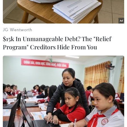
JG Wentworth
$15k In Unmanageable Debt? The "Relief
Program" Creditors Hide From You
Ảnh minh họa. (Nguồn: TTXVN)
Ngày 14/4, Tỉnh ủy Bình Thuận có công văn gửi
các đơn vị liên quan yêu cầu tăng cường công
tác quản lý nhà nước về đất đai trên địa bàn
toàn tỉnh.
Theo báo cáo của Tỉnh ủy Bình Thuận, trong
thời gian qua, tình trạng lấn chiếm đất công, đất