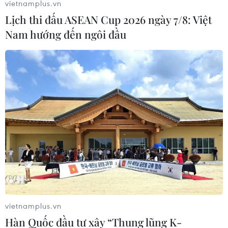
vietnamplus.vn
Lịch thi đấu ASEAN Cup 2026 ngày 7/8: Việt
Nam hướng đến ngôi đầu
Bình Định: Phát hiện nhiều vi phạm về đất
đai ở huyện Vĩnh Thạnh
vietnamplus.vn
Hàn Quốc đầu tư xây “Thung lũng K-
13/12/2022 10:34