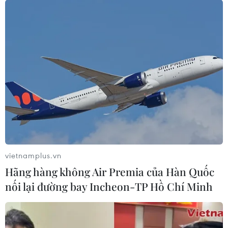
Đắk Nông: Tiếp tục tái diễn tình trạng phá
rừng thông ven Quốc lộ 28
10/02/2023 22:19
Rừng thông dọc Quốc lộ 28 được bao quanh bởi nhiều
diện tích đất sản xuất của người dân, tình trạng nhổ bỏ
thông non nhằm lấn chiếm đất rừng đã tăng mạnh từ
giữa năm 2022 đến nay.
vietnamplus.vn
Hãng hàng không Air Premia của Hàn Quốc
nối lại đường bay Incheon-TP Hồ Chí Minh