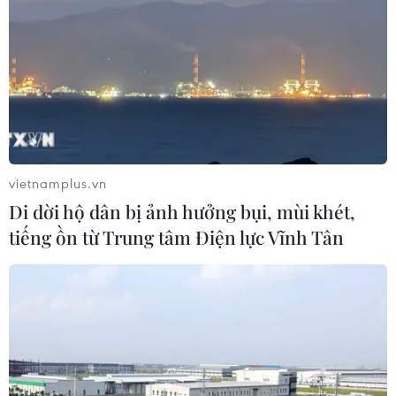
Hỗ trợ thúc đẩy xã hội học tập để
mọi người dân đều có cơ hội tiếp thu
tri thức
07/08/2026 03:40
vietnamplus.vn
Phú Thọ gỡ vướng mắc mặt bằng,
Di dời hộ dân bị ảnh hưởng bụi, mùi khét,
đẩy nhanh đầu tư các cụm công
tiếng ồn từ Trung tâm Điện lực Vĩnh Tân
nghiệp
07/08/2026 03:32
Nghị quyết số 80-NQ/TW: Hải Phòng
- bản sắc cửa biển và chiều sâu văn
hóa