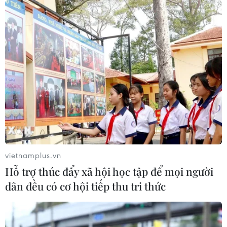
lộ 22B
07/08/2026 04:31
Phó Thủ tướng Phạm Thị Thanh Trà
dự lễ khởi công xây Trường THPT
Nam Đàn 1
07/08/2026 04:30
Gieo mầm tình yêu biển, đảo nơi
miền châu thổ sông Hồng
vietnamplus.vn
07/08/2026 04:29
Hỗ trợ thúc đẩy xã hội học tập để mọi người
dân đều có cơ hội tiếp thu tri thức
Hãng hàng không Air Premia của
Hàn Quốc nối lại đường bay