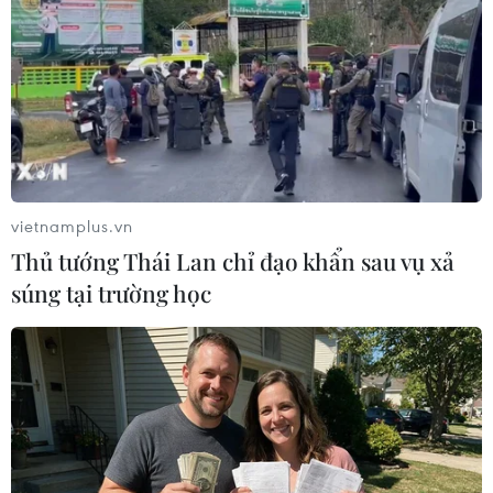
phóng mặt bằng, nhất là các trường hợp vi
phạm nhiều lần, vi phạm có tổ chức, có tính
chất côn đồ, gây thiệt hại tài sản của Nhà nước,
nhân dân và doanh nghiệp, làm mất an ninh,
trật tự tại địa phương.
Trong năm 2022, tỉnh Bình Thuận đã xử lý
nhiều vụ lấn chiếm đất công và tổ chức cưỡng
vietnamplus.vn
chế trả lại hiện trạng ban đầu. Trong số đó, điển
Thủ tướng Thái Lan chỉ đạo khẩn sau vụ xả
hình là vụ bà Trần Thị Ngọc Nữ lấn chiếm
súng tại trường học
15.817m2 đất công tại khu phố Long Sơn,
phường Mũi Né (thành phố Phan Thiết). Ủy ban
Nhân dân tỉnh Bình Thuận có quyết định xử
phạt bà Nữ 100 triệu đồng; lực lượng chức năng
đã tiến hành cưỡng chế, thi hành quyết định xử
phạt.