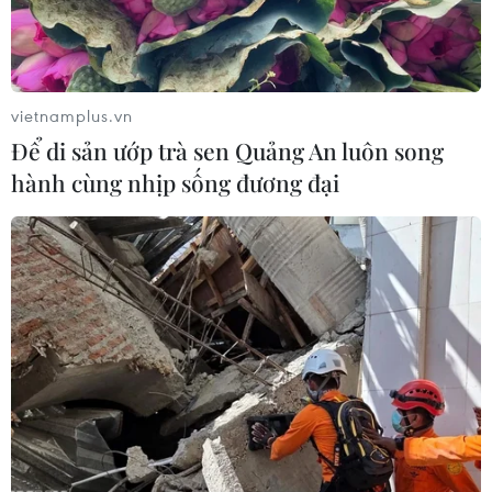
#Tỉnh ủy Bình Thuận
#Lấn chiếm đất công
#Đất lâm nghiệp
#Lấn chiếm đất công
Bình Thuận
vietnamplus.vn
Lâm Đồng
Để di sản ướp trà sen Quảng An luôn song
hành cùng nhịp sống đương đại
Theo dõi VietnamPlus
TIN LIÊN QUAN