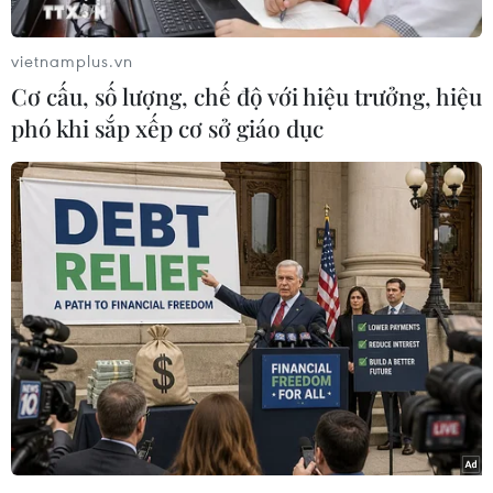
chuẩn bị giao, đất đã giao cho các dự án, đất
lâm nghiệp vẫn còn xảy ra, có nơi lấn chiếm đất
vietnamplus.vn
quy mô diện tích lớn.
Cơ cấu, số lượng, chế độ với hiệu trưởng, hiệu
Đối tượng lấn chiếm thường có mối quan hệ
phó khi sắp xếp cơ sở giáo dục
trong xã hội, có tổ chức, gây mất an ninh, trật tự
tại địa phương, làm ảnh hưởng đến môi trường
đầu tư của tỉnh và hiệu lực, hiệu quả quản lý
nhà nước trên lĩnh vực tài nguyên, đất đai.
Cấp ủy các cấp chưa quan tâm lãnh đạo, chỉ đạo
thực hiện những nội dung nêu trong công văn
số 488-CV/TU (tháng 6/2022) của Ban Thường vụ
Tỉnh ủy.
Thường trực Tỉnh ủy đề nghị cấp ủy, chính
quyền và lực lượng chức năng các cấp lãnh đạo,