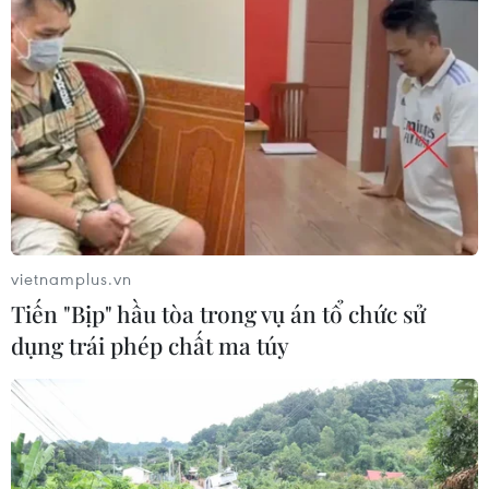
Bình Phước: Xử lý tình trạng xâm canh,
lấn chiếm đất dự án tại Bù Đốp
10/03/2023 03:46
Do đất bị bỏ hoang thời gian dài, nhiều hộ dân đã lấn
chiếm, sang nhượng trong khu vực dự án; chính quyền
vietnamplus.vn
địa phương khó quản lý vì chưa xác định được mốc
Tiến "Bịp" hầu tòa trong vụ án tổ chức sử
giới đâu là đất dự án, đâu là đất của dân.
dụng trái phép chất ma túy