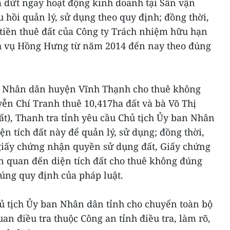
dứt ngay hoạt động kinh doanh tại Sân vận
u hồi quản lý, sử dụng theo quy định; đồng thời,
u tiền thuê đất của Công ty Trách nhiệm hữu hạn
ch vụ Hồng Hưng từ năm 2014 đến nay theo đúng
an Nhân dân huyện Vĩnh Thạnh cho thuê không
n Chí Tranh thuê 10,417ha đất và bà Võ Thị
t), Thanh tra tỉnh yêu cầu Chủ tịch Ủy ban Nhân
n tích đất này để quản lý, sử dụng; đồng thời,
 giấy chứng nhận quyền sử dụng đất, Giấy chứng
n quan đến diện tích đất cho thuê không đúng
úng quy định của pháp luật.
hủ tịch Ủy ban Nhân dân tỉnh cho chuyển toàn bộ
an điều tra thuộc Công an tỉnh điều tra, làm rõ,