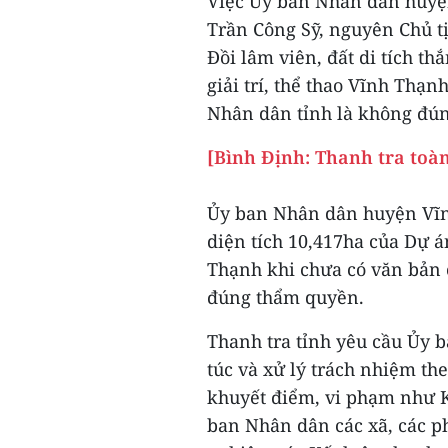
Việc Ủy ban Nhân dân huyệ
Trần Công Sỹ, nguyên Chủ t
Đồi lâm viên, đất di tích t
giải trí, thể thao Vĩnh Thạ
Nhân dân tỉnh là không đú
[Bình Định: Thanh tra toàn
Ủy ban Nhân dân huyện Vĩn
diện tích 10,417ha của Dự 
Thạnh khi chưa có văn bản 
đúng thẩm quyền.
Thanh tra tỉnh yêu cầu Ủy
túc và xử lý trách nhiệm the
khuyết điểm, vi phạm như Kế
ban Nhân dân các xã, các p