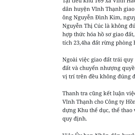
Tại tiểu khu 169 xã Vĩnh Hả
dân huyện Vĩnh Thạnh giao 
ông Nguyễn Đình Kim, nguyê
Nguyễn Thị Cúc là không đú
hợp thức hóa hồ sơ giao đất
tích 23,4ha đất rừng phòng h
Ngoài việc giao đất trái qu
đất và chuyển nhượng quyền 
vị trí trên đều không đúng 
Thanh tra cũng kết luận vi
Vĩnh Thạnh cho Công ty Hồ
dựng Khu thể dục, thể thao 
quy định.