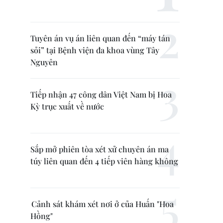
Tuyên án vụ án liên quan đến “máy tán
sỏi” tại Bệnh viện đa khoa vùng Tây
Nguyên
Tiếp nhận 47 công dân Việt Nam bị Hoa
Kỳ trục xuất về nước
Sắp mở phiên tòa xét xử chuyên án ma
túy liên quan đến 4 tiếp viên hàng không
Cảnh sát khám xét nơi ở của Huấn "Hoa
Hồng"