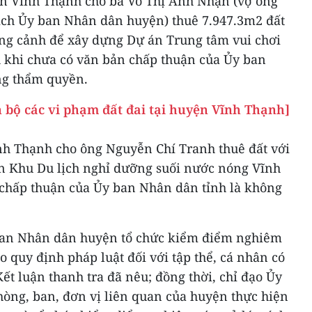
n Vĩnh Thạnh cho bà Võ Thị Ánh Nhạn (vợ ông
ịch Ủy ban Nhân dân huyện) thuê 7.947.3m2 đất
hắng cảnh để xây dựng Dự án Trung tâm vui chơi
nh khi chưa có văn bản chấp thuận của Ủy ban
ng thẩm quyền.
 bộ các vi phạm đất đai tại huyện Vĩnh Thạnh]
h Thạnh cho ông Nguyễn Chí Tranh thuê đất với
án Khu Du lịch nghỉ dưỡng suối nước nóng Vĩnh
chấp thuận của Ủy ban Nhân dân tỉnh là không
 ban Nhân dân huyện tổ chức kiểm điểm nghiêm
o quy định pháp luật đối với tập thể, cá nhân có
t luận thanh tra đã nêu; đồng thời, chỉ đạo Ủy
hòng, ban, đơn vị liên quan của huyện thực hiện