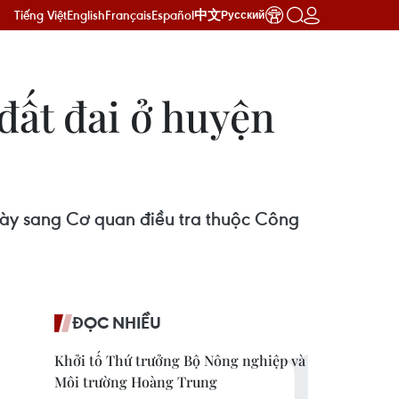
Tiếng Việt
English
Français
Español
中文
Русский
đất đai ở huyện
 này sang Cơ quan điều tra thuộc Công
ĐỌC NHIỀU
Khởi tố Thứ trưởng Bộ Nông nghiệp và
Môi trường Hoàng Trung