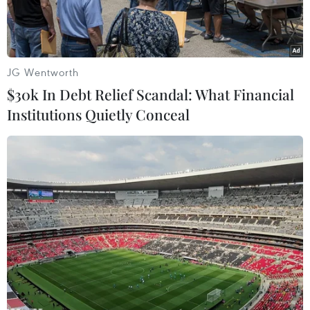
JG Wentworth
$30k In Debt Relief Scandal: What Financial
Institutions Quietly Conceal
Bộ trưởng Tư pháp Hàn Quốc Cho Kuk phát biểu tại
Gwacheon, phía Nam Seoul ngày 14/10/2019. (Nguồn:
Yonhap/TTXVN)
Ngày 14/10, Tổng thống Hàn Quốc Moon Jae-in
đã công khai xin lỗi vì để xảy ra mâu thuẫn xã
hội lớn liên quan tới cựu Bộ trưởng Tư pháp