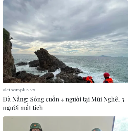
07/08/2026 12:13
Hy Lạp tạm giam một thị trưởng tình
nghi gây thảm họa cháy rừng
07/08/2026 12:02
Sri Lanka tăng cường ngăn chặn
trang web cá cược trực tuyến
07/08/2026 11:39
vietnamplus.vn
Đà Nẵng: Sóng cuốn 4 người tại Mũi Nghê, 3
người mất tích
Indonesia nỗ lực khống chế cháy
rừng tại Vườn Quốc gia Núi Bromo
07/08/2026 10:56