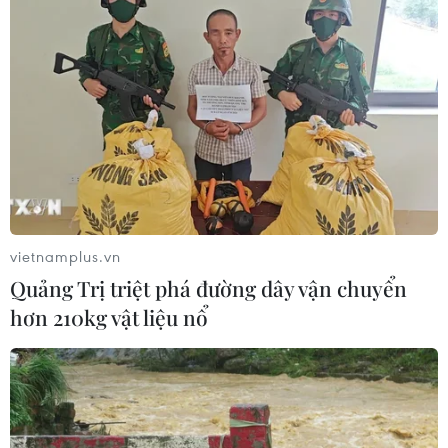
Sri Lanka triển khai quân đội sau làn
sóng vượt ngục bất thành
07/08/2026 10:35
Thụy Sĩ khó đạt mục tiêu giảm phát
thải khí nhà kính vào năm 2030
vietnamplus.vn
07/08/2026 09:42
Quảng Trị triệt phá đường dây vận chuyển
hơn 210kg vật liệu nổ
Bão Dolphin càn quét các đảo miền
Nam Nhật Bản, sân bay Okinawa
phải đóng cửa
07/08/2026 09:10