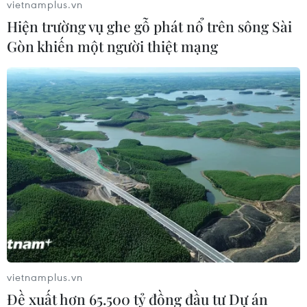
vietnamplus.vn
Hiện trường vụ ghe gỗ phát nổ trên sông Sài
Gòn khiến một người thiệt mạng
Nhà riêng của tân Bộ trưởng Tư pháp Hàn
Quốc bị khám xét
23/09/2019 10:20
Hiện gia đình ông Cho Kuk, Bộ trưởng Tư pháp Hàn
Quốc, đang bị điều tra về những cáo buộc về sai phạm
trong quản lý Quỹ cổ phần tư nhân (PEF) có liên quan
đến năm trường đại học.
vietnamplus.vn
Đề xuất hơn 65.500 tỷ đồng đầu tư Dự án