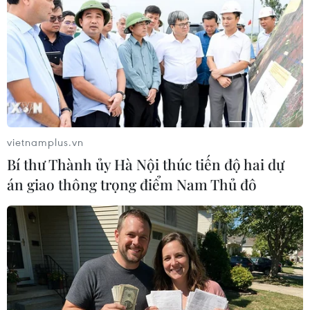
TIN LIÊN QUAN
vietnamplus.vn
Bí thư Thành ủy Hà Nội thúc tiến độ hai dự
án giao thông trọng điểm Nam Thủ đô
Đảng Hàn Quốc Tự do đối lập yêu cầu loại
các ứng cử viên bộ trưởng
01/04/2019 08:45
Đảng Hàn Quốc Tự do và đảng Tương lai Chính nghĩa