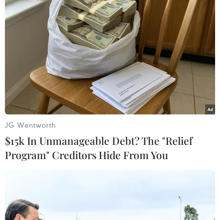
#Moon Jae-in
#Cho Kuk
#Bộ trưởng Tư pháp
#Phe đối lập Hàn Quốc
Hàn Quốc
JG Wentworth
$15k In Unmanageable Debt? The "Relief
Theo dõi VietnamPlus
Program" Creditors Hide From You