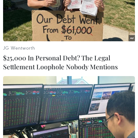
đang yêu cầu ứng cử viên Bộ trưởng Doanh nghiệp vừa
và nhỏ Park Young-sun và ứng cử viên Bộ trưởng Thống
nhất Kim Yeon-chul rút lui.
JG Wentworth
$25,000 In Personal Debt? The Legal
Settlement Loophole Nobody Mentions
Tổng thống Hàn Quốc bổ nhiệm Bộ