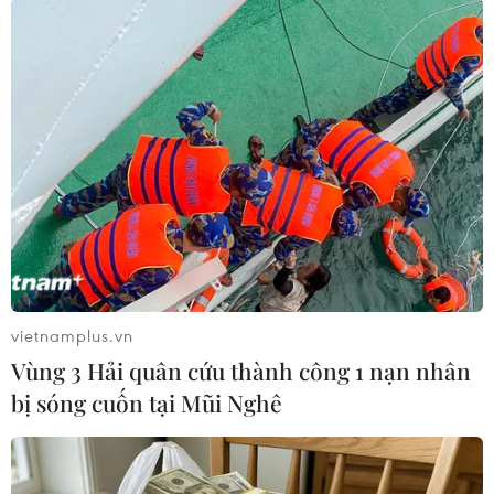
pháp lý đối với những thông tin không xác thực
từ giới truyền thông.
Sau khi được đề cử vào đầu tháng Tám, ông Cho
Kuk đã trở thành tâm điểm trong các các cuộc
chỉ trích của dư luận và phe đối lập Hàn Quốc
liên quan đến cuộc điều tra trên./.
(TTXVN/Vietnam+)
vietnamplus.vn
Vùng 3 Hải quân cứu thành công 1 nạn nhân
bị sóng cuốn tại Mũi Nghê