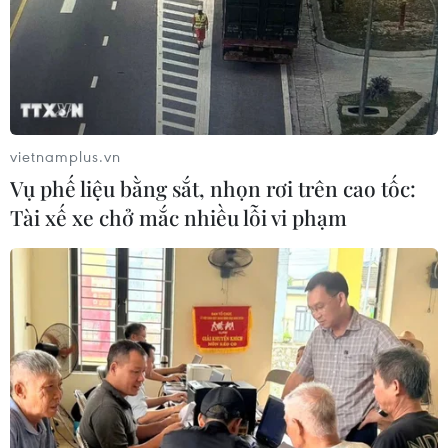
vietnamplus.vn
Vụ phế liệu bằng sắt, nhọn rơi trên cao tốc:
Tài xế xe chở mắc nhiều lỗi vi phạm