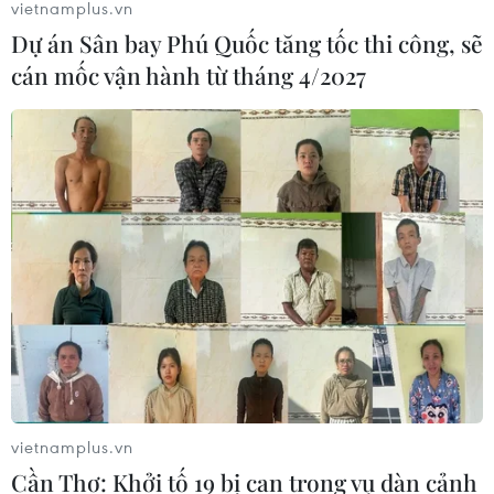
vietnamplus.vn
nạn nhân bị sóng cuốn tại Mũi Nghê
Dự án Sân bay Phú Quốc tăng tốc thi công, sẽ
08/08/2026 08:43
cán mốc vận hành từ tháng 4/2027
Trung Quốc nâng mức ứng phó khẩn
cấp với bão Dolphin
08/08/2026 07:10
Đà Nẵng: Sóng cuốn 4 người tại Mũi
Nghê, 3 người mất tích
08/08/2026 06:02
vietnamplus.vn
Vượt lên di chứng chất độc da cam,
Cần Thơ: Khởi tố 19 bị can trong vụ dàn cảnh