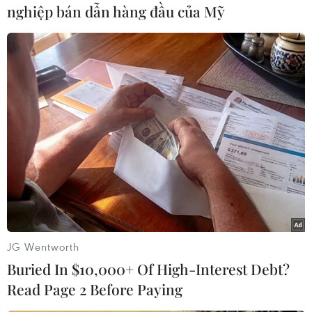
giới (WB) và Quỹ Tiền tệ Quốc tế (IMF) đệ trình
nghiệp bán dẫn hàng đầu của Mỹ
một kế hoạch trong hội nghị cấp cao Nhóm 8
nước công nghiệp phát triển (G-8) vào tuần tới
nhằm tìm cách “ổn định và hiện đại hóa” nền
kinh tế của Tunisia và Ai Cập sau những bất ổn
chính trị vừa qua tại hai quốc gia này./.
(TTXVN/Vietnam+)
JG Wentworth
Buried In $10,000+ Of High-Interest Debt?
Read Page 2 Before Paying