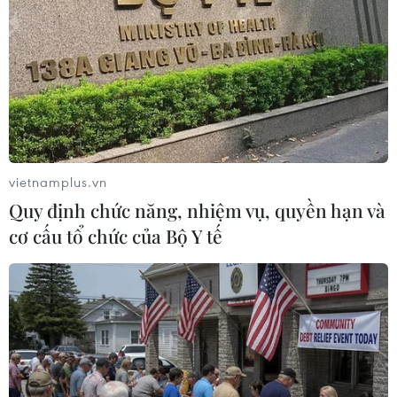
Tổng thống đắc cử của Colombia
Abelardo De La Espriella nhậm chức
07/08/2026 23:12
Mỹ chi hơn 2,2 tỷ USD mua thêm 4
trung tâm giam giữ người nhập cư
vietnamplus.vn
trái phép
Quy định chức năng, nhiệm vụ, quyền hạn và
07/08/2026 22:47
cơ cấu tổ chức của Bộ Y tế
Canada áp dụng biện pháp tự vệ tạm
thời với tủ gỗ và tủ lavabo nhập khẩu
07/08/2026 14:52