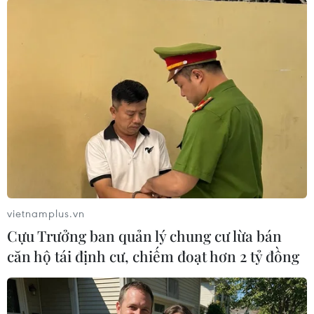
#Barack Obama
#Bắc Phi
#Trung Đông
#Israel-Palestine
#Xung đột
Israel
Mỹ
Palestine
Theo dõi VietnamPlus
vietnamplus.vn
Cựu Trưởng ban quản lý chung cư lừa bán
căn hộ tái định cư, chiếm đoạt hơn 2 tỷ đồng
TIN CÙNG CHUYÊN MỤC