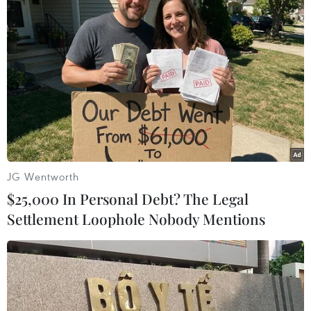
Thượng viện Mỹ thông qua luật ngân
sách tránh nguy cơ chính phủ đóng
cửa
08/08/2026 13:31
Thượng viện Mỹ thông qua dự luật
trừng phạt Nga
08/08/2026 03:50
JG Wentworth
$25,000 In Personal Debt? The Legal
Settlement Loophole Nobody Mentions
Canada, Mỹ đàm phán thỏa thuận
thương mại tạm thời nhằm hạ nhiệt
căng thẳng
07/08/2026 23:53