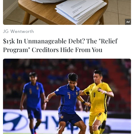
kiện đang diễn ra ở Trung Đông và Bắc Phi
cũng như chính sách của Washington về khu
vực này.
JG Wentworth
Trong bài phát biểu này, Tổng thống Obama cho
$15k In Unmanageable Debt? The "Relief
rằng trong nhiều thập kỷ qua, nước Mỹ đã theo
Program" Creditors Hide From You
đuổi một loạt lợi ích cốt lõi tại đây như chống
khủng bố và chấm dứt phổ biến vũ khí hạt
nhân, đảm bảo lưu thông tự do hàng hóa và an
ninh khu vực, ủng hộ đảm bảo an ninh cho
Israel và theo đuổi nền hòa bình Arập-Israel.
Tuy nhiên, ông thừa nhận đó là một chiến lược
“chỉ dựa trên những theo đuổi lợi ích hạn hẹp”
và việc Mỹ không thay đổi được cách tiếp cận
này đang đe dọa làm sự chia rẽ giữa Mỹ và thế