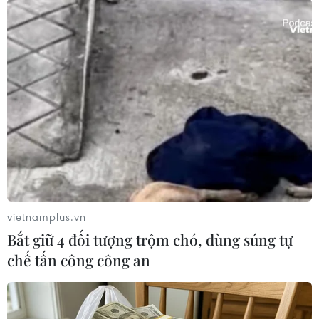
định và đạt gần 10 tỷ USD vào năm 2022./.
(TTXVN/Vietnam+)
vietnamplus.vn
Bắt giữ 4 đối tượng trộm chó, dùng súng tự
chế tấn công công an
#Kim ngạch thương mại
#máy bay không người lái