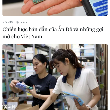
nhiều người bị thương
10/08/2026 01:04
vietnamplus.vn
Chiến lược bán dẫn của Ấn Độ và những gợi
Xuất khẩu của Đức sang Trung Quốc
mở cho Việt Nam
giảm mạnh
09/08/2026 22:05
Nghịch lý tại các cường quốc du lịch
Địa Trung Hải
09/08/2026 22:00
Khám phá điểm du lịch nổi
tiếng Mũi Tobizina ở Nga