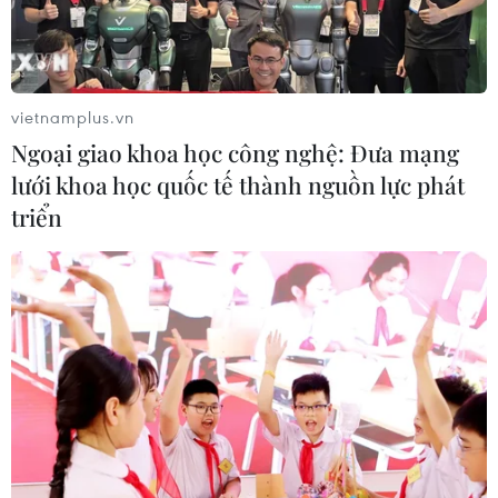
vietnamplus.vn
Ngoại giao khoa học công nghệ: Đưa mạng
lưới khoa học quốc tế thành nguồn lực phát
triển
Thổ Nhĩ Kỳ và Ai Cập nâng cấp quan hệ
ngoại giao tới cấp Đại sứ
04/07/2023 08:40
Thổ Nhĩ Kỳ đã bổ nhiệm ông Salih Mutlu Sen làm Đại sứ
nước này tại Cairo, trong khi Ai Cập bổ nhiệm ông Amr