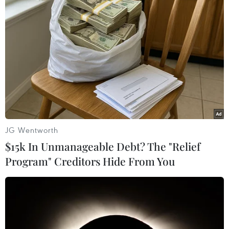
#Tổng thống Thổ Nhĩ Kỳ
#World Cup
Ai Cập
Thổ Nhĩ Kỳ
Theo dõi VietnamPlus
JG Wentworth
TẾT NGUYÊN ĐÁN GIÁP THÌN 2024
$15k In Unmanageable Debt? The "Relief
Khai hội Tây Thiên ở Vĩnh Phúc: Hành trình 'đến
Program" Creditors Hide From You
với Phật, về với Mẫu'
Vĩnh Phúc khai hội Tây Thiên năm
2024
HDBank tiếp tục nối những nhịp cầu yêu thương