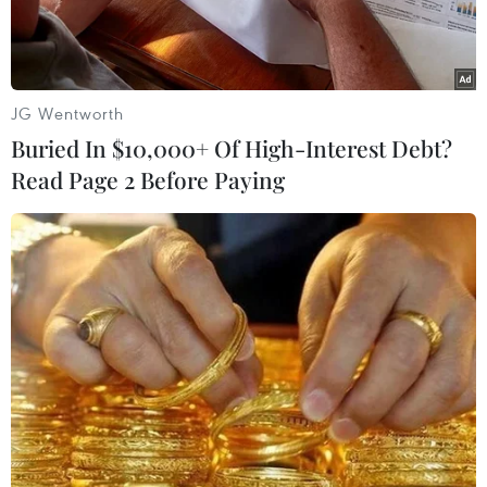
mại, năng lượng và an ninh.
JG Wentworth
Buried In $10,000+ Of High-Interest Debt?
Read Page 2 Before Paying
Tổng thống Thổ Nhĩ Kỳ Recep Tayyip Erdogan. (Ảnh:
AFP/TTXVN)
Trong tuần tới, Tổng thống Thổ Nhĩ Kỳ Recep
Tayyip Erdogan dự kiến có chuyến thăm chính