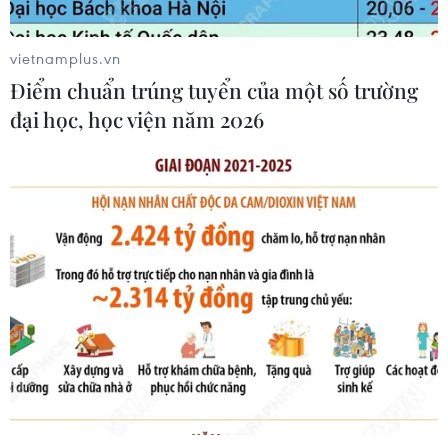
qua tháng đẫm máu nhất
05/08/2026 23:47
vietnamplus.vn
Điểm chuẩn trúng tuyển của một số trường
đại học, học viện năm 2026
Đức điều tra vụ UAV gắn thuốc nổ
xuất hiện tại sân bay
05/08/2026 23:43
Xem thêm
CƠ QUAN CHỦ QUẢN: THÔNG TẤN XÃ VIỆT NAM