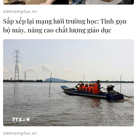
09/08/2026 16:20
vietnamplus.vn
Sắp xếp lại mạng lưới trường học: Tinh gọn
bộ máy, nâng cao chất lượng giáo dục
Nga và Syria đạt thỏa thuận mới về
tương lai hai căn cứ chiến lược
09/08/2026 15:21
Vấn đề người di cư: Đức khôi phục cơ
chế trả người xin tị nạn về Italy
09/08/2026 14:40
Pháp cảnh giác nguy cơ thao túng
thông tin trước bầu cử tổng thống
vietnamplus.vn
năm 2027