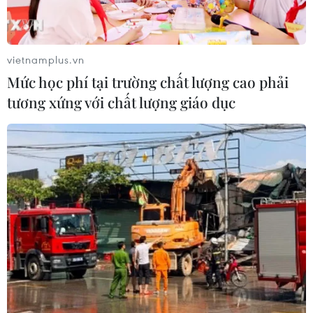
Elhamamy làm Đại sứ nước này tại Ankara.
vietnamplus.vn
Mức học phí tại trường chất lượng cao phải
tương xứng với chất lượng giáo dục
Ai Cập và Thổ Nhĩ Kỳ tiếp tục thúc đẩy
bình thường hóa quan hệ
12/06/2023 00:01