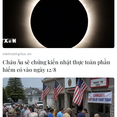
tại miền sông nước Cửu Long
Cộng đồng người Việt tại Israel đón Xuân Quê
hương Giáp Thìn
Lượng khách vẫn cao, ngành đường sắt chạy
thêm tàu Thống Nhất, Hải Phòng
vietnamplus.vn
Châu Âu sẽ chứng kiến nhật thực toàn phần
hiếm có vào ngày 12/8
TIN LIÊN QUAN