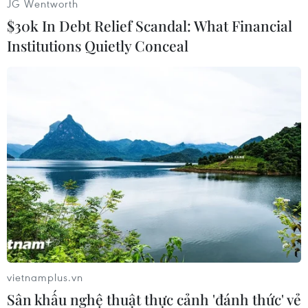
JG Wentworth
$30k In Debt Relief Scandal: What Financial
Institutions Quietly Conceal
Tiền Giang đặt mục tiêu thu ngân
sách vượt 7,95% dự toán cả năm
04/10/2022 03:10
Khó khăn chồng chất, doanh nghiệp
thế giới “vững tay chèo”
01/10/2022 09:40
Du lịch quốc tế phục hồi nhưng chưa
thể trở lại mức trước đại dịch
vietnamplus.vn
27/09/2022 06:43
Sân khấu nghệ thuật thực cảnh 'đánh thức' vẻ