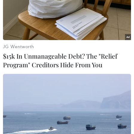
18/08/2022 09:54
Nặng gánh chi phí, nhiều doanh
nghiệp ngành ximăng giảm lãi
JG Wentworth
13/08/2022 02:15
$15k In Unmanageable Debt? The "Relief
Program" Creditors Hide From You
WB dự báo tăng trưởng
kinh tế Việt Nam đạt 7,5% năm 2022
09/08/2022 09:41
Dư địa tăng trưởng cho doanh
nghiệp vận tải biển nửa cuối năm
2022