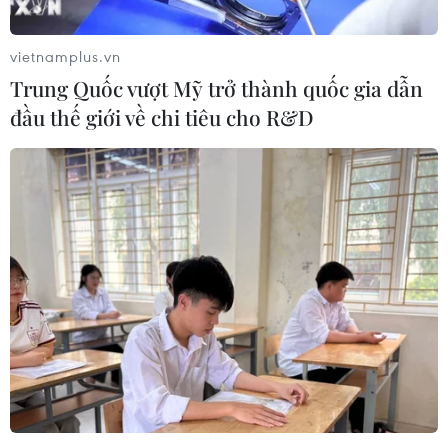
vietnamplus.vn
Xem thêm
Trung Quốc vượt Mỹ trở thành quốc gia dẫn
đầu thế giới về chi tiêu cho R&D
CƠ QUAN CHỦ QUẢN: THÔNG TẤN XÃ VIỆT NAM
Tổng Biên tập: TRẦN TIẾN DUẨN
Phó Tổng Biên tập: NGUYỄN THỊ TÁM, KHÚC THANH
THỦY
Sở hữu trí tuệ
Quy định sử dụng
RSS
Hỗ trợ