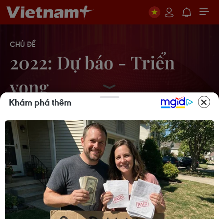
CHỦ ĐỀ
2022: Dự báo - Triển
vọng
Khám phá thêm
Cục Hàng không: Lượng khách qua
cảng hàng không sẽ đạt 100 triệu
lượt
24/10/2022 10:37
Bà Rịa-Vũng Tàu: Thu hút nguồn