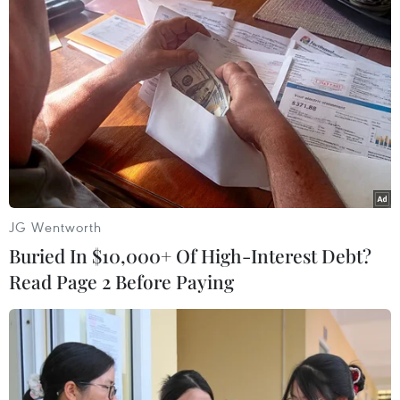
Lãi suất huy động ngân hàng vẫn
chưa có dấu hiệu "hạ nhiệt"
03/09/2022 09:16
FAO: Giá lương thực thế giới giảm
nhẹ trong tháng 8 năm 2022
03/09/2022 08:51
JG Wentworth
Buried In $10,000+ Of High-Interest Debt?
Chỉ số giá lương thực
Read Page 2 Before Paying
thế giới giảm tháng thứ năm liên tiếp
03/09/2022 08:33
Lạm phát tại Eurozone