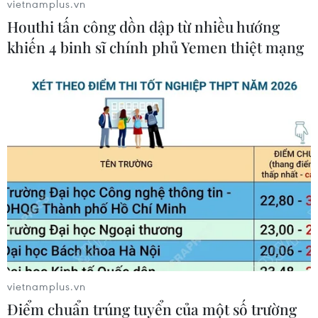
vietnamplus.vn
CSGT Hà Nội nói gì khi người
Houthi tấn công dồn dập từ nhiều hướng
dân tụ tập đông đúc tại ‘Hàm cá
khiến 4 binh sĩ chính phủ Yemen thiệt mạng
mập’?
20/03/2025 08:13
Người Hà Nội cảm xúc gì về
tòa nhà "Hàm cá mập" trước ngày
công trình bị phá dỡ?
19/03/2025 15:35
Hà Nội: Dỡ bỏ tòa nhà
"Hàm cá mập" trước 30/4/2025
19/03/2025 10:02
vietnamplus.vn
Điểm chuẩn trúng tuyển của một số trường