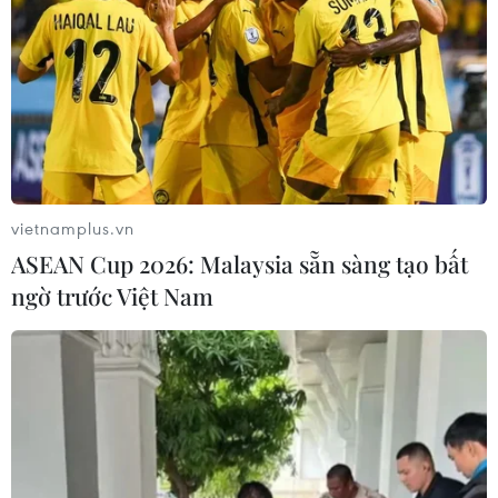
định cư ở Đông Anh
12/03/2025 10:59
Hà Nội triển khai quy hoạch, cải tạo
không gian khu vực hồ Hoàn Kiếm
11/03/2025 15:03
vietnamplus.vn
ASEAN Cup 2026: Malaysia sẵn sàng tạo bất
Quảng Trường Đông Kinh Nghĩa
ngờ trước Việt Nam
Thục: "Nhân chứng" lịch sử quan
trọng của Hà Nội
07/03/2025 07:28
Phá bỏ “Hàm cá mập”, cải tạo
Quảng trường Đông Kinh-Nghĩa