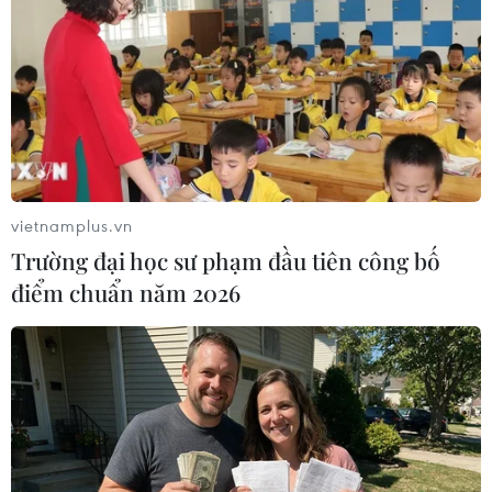
Tai nạn xe buýt và sự cố xe
Chính phủ Mỹ giải mật đợt
bồn chở xăng dầu gây
5 hồ sơ UFO
nhiều thương vong ở châu
09/08/2026 03:02
Phi
09/08/2026 03:15
vietnamplus.vn
Trường đại học sư phạm đầu tiên công bố
điểm chuẩn năm 2026
Thái Lan xây dựng tiêu
Khủng hoảng nắng nóng
chuẩn an toàn trường học
đẩy 34 tỉnh của Pháp vào
quốc gia sau vụ xả súng
mức nguy cơ cháy rừng cao
09/08/2026 02:26
08/08/2026 23:59