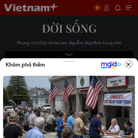
ĐỜI SỐNG
Phong cách
Sức khỏe
Làm đẹp
Ẩm thực
Anh hùng nhỏ
Khám phá thêm