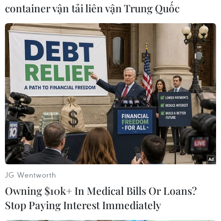
container vận tải liên vận Trung Quốc
#tòa nhà hàm cá mập
#Thủ đô Hà Nội
#khu vực Hồ Hoàn Kiếm
#du khách check-in
#phá dỡ công trình
#mở rộng Hồ Gươm
#người dân Hà Nội
#trái tim của Thủ đô
TP. Hà Nội
JG Wentworth
Owning $10k+ In Medical Bills Or Loans?
Stop Paying Interest Immediately