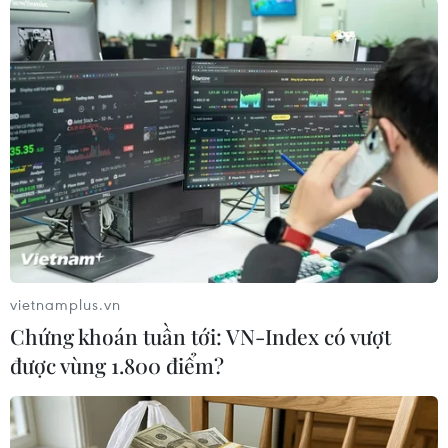
Australia điều tra vụ hai
Chiến dịch siết nhập cư
máy bay suýt va chạm tại
của Mỹ tăng tốc, ICE bắt
sân bay Sydney
giữ 51.000 người
09/08/2026 07:04
09/08/2026 06:56
vietnamplus.vn
Chứng khoán tuần tới: VN-Index có vượt
được vùng 1.800 điểm?
Cháy rừng nghiêm trọng
Màn pháo hoa mừng Quốc