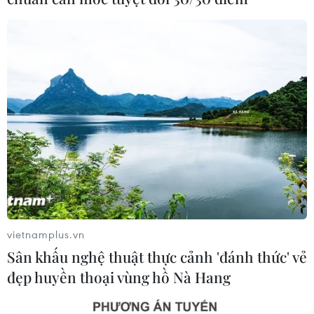
07/08/2026 08:13
Thái Lan: Xả súng gây
Nghệ nhân Đặng Văn Hậu
thương vong tại trường
thổi sức sống mới cho
học ở Nonthaburi
nghệ thuật tò he truyền
thống
07/08/2026 05:12
07/08/2026 03:19
Xem thêm
vietnamplus.vn
Sân khấu nghệ thuật thực cảnh 'đánh thức' vẻ
đẹp huyền thoại vùng hồ Nà Hang