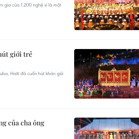
m gia của 1.200 nghệ sĩ là một
út giới trẻ
uba, Haiti đã cuốn hút khán giả
ùng của cha ông