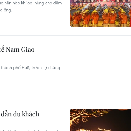
tạo nên hào khí oai hùng cho đêm
ha ông.
 tế Nam Giao
 thành phố Huế, trước sự chứng
 dẫn du khách