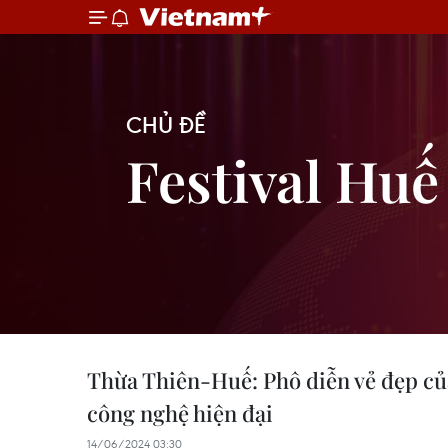
CHỦ ĐỀ
Festival Huế
Thừa Thiên-Huế: Phô diễn vẻ đẹp củ
công nghệ hiện đại
14/06/2024 03:30