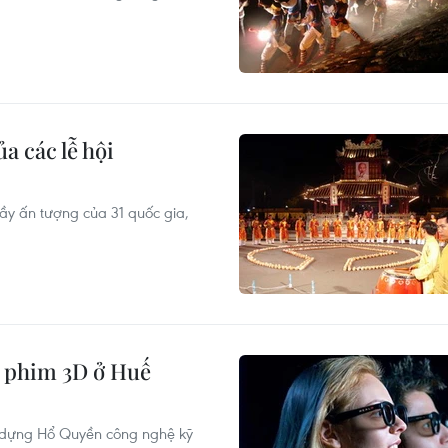
a các lễ hội
đầy ấn tượng của 31 quốc gia,
u phim 3D ở Huế
c dựng Hổ Quyền công nghệ kỹ