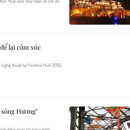
iện Huế xưa như hiện về với du
 để lại cảm xúc
nghệ thuật tại Festival Huế 2010,
i sông Hương"
 hành khai mạc chương trình