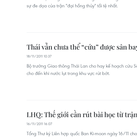
sự đe dọa của trận "đại hồng thủy" tồi tệ nhất.
Thái vẫn chưa thể “cứu” được sân b
18/11/2011 10:37
Bộ trưởng Giao thông Thái Lan cho hay kế hoạch cứu 
cho đến khi nước lụt trong khu vực rút bớt.
LHQ: Thế giới cần rút bài học từ trận
16/11/2011 16:07
Tổng Thư ký Liên hợp quốc Ban Ki-moon ngày 16/11 cho r