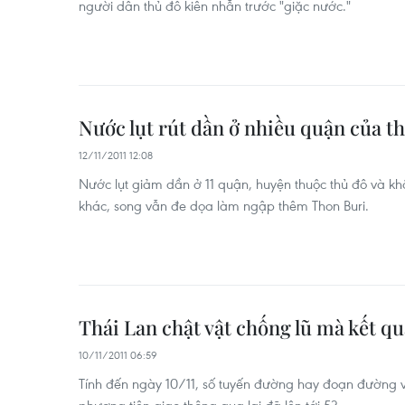
người dân thủ đô kiên nhẫn trước "giặc nước."
Nước lụt rút dần ở nhiều quận của t
12/11/2011 12:08
Nước lụt giảm dần ở 11 quận, huyện thuộc thủ đô và khô
khác, song vẫn đe dọa làm ngập thêm Thon Buri.
Thái Lan chật vật chống lũ mà kết q
10/11/2011 06:59
Tính đến ngày 10/11, số tuyến đường hay đoạn đường 