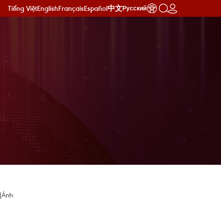
Tiếng Việt
English
Français
Español
中文
Русский