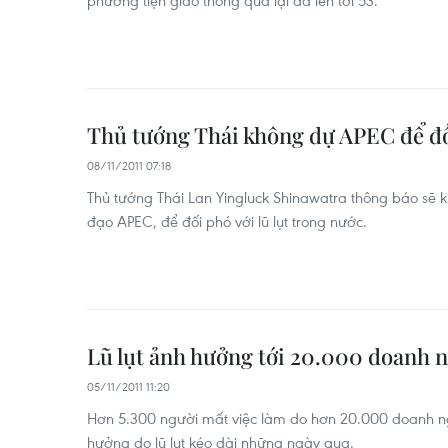
phương tiện giao thông qua lại đã lên tới 53.
Thủ tướng Thái không dự APEC để đối
08/11/2011 07:18
Thủ tướng Thái Lan Yingluck Shinawatra thông báo sẽ k
đạo APEC, để đối phó với lũ lụt trong nước.
Lũ lụt ảnh hưởng tới 20.000 doanh n
05/11/2011 11:20
Hơn 5.300 người mất việc làm do hơn 20.000 doanh nghi
hưởng do lũ lụt kéo dài những ngày qua.