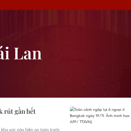
ái Lan
k rút gần hết
 khu vực này hiện an toàn trước