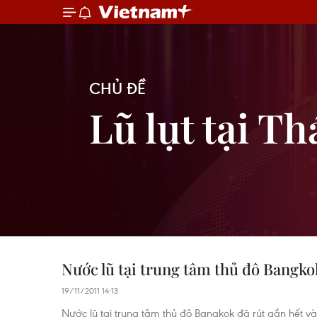
CHỦ ĐỀ
Lũ lụt tại Th
Nước lũ tại trung tâm thủ đô Bangko
19/11/2011 14:13
Nước lũ tại trung tâm thủ đô Bangkok đã rút gần hết và