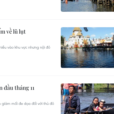
m về lũ lụt
 nhiều vào khu vực nhưng nội đô
n đầu tháng 11
 giảm mối đe dọa đối với thủ đô