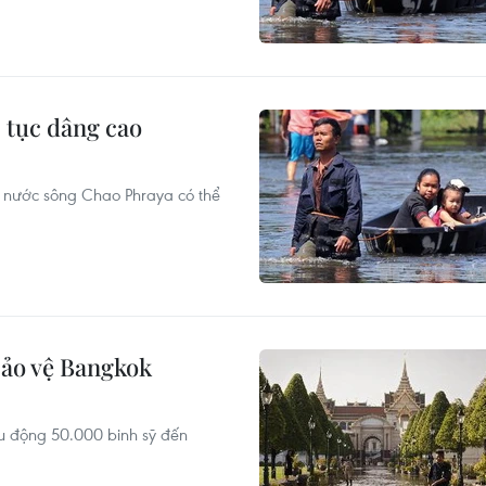
 tục dâng cao
c nước sông Chao Phraya có thể
bảo vệ Bangkok
u động 50.000 binh sỹ đến