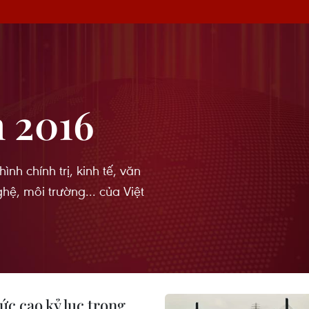
m 2016
ình chính trị, kinh tế, văn
hệ, môi trường... của Việt
c cao kỷ lục trong