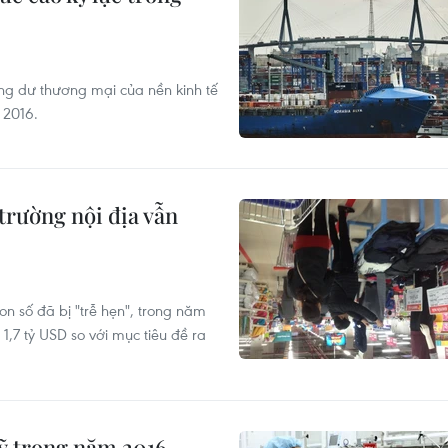
ng dư thương mại của nền kinh tế
 2016.
trường nội địa vẫn
n số đã bị "trễ hẹn", trong năm
1,7 tỷ USD so với mục tiêu đề ra
ỹ trong năm 2016