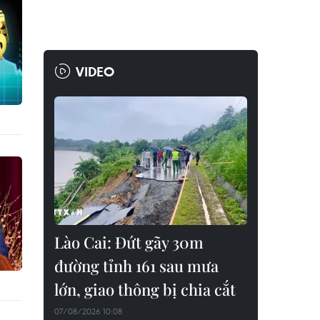
VIDEO
Lào Cai: Đứt gãy 30m
đường tỉnh 161 sau mưa
lớn, giao thông bị chia cắt
07/08/2026 10:08