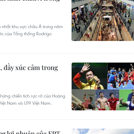
cao nhất khu vực châu Á trong năm
ước của Tổng thống Rodrigo
, đầy xúc cảm trong
những chiến tích rực rỡ của Hoàng
 Việt Nam và U19 Việt Nam.
ng lợi nhuận của FPT