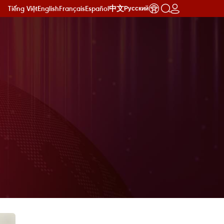
Tiếng Việt
English
Français
Español
中文
Русский