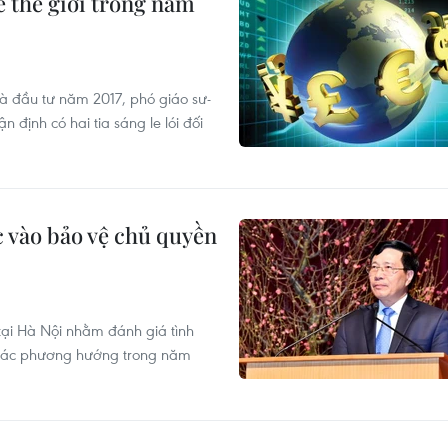
 tế thế giới trong năm
và đầu tư năm 2017, phó giáo sư-
n định có hai tia sáng le lói đối
c vào bảo vệ chủ quyền
 tại Hà Nội nhằm đánh giá tình
hị các phương hướng trong năm