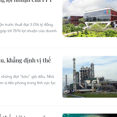
ận trước thuế đạt 3.014 tỷ đồng.
g góp tới 76% lợi nhuận của doanh
u, khẳng định vị thế
ư những đợt “bão” giá dầu, Nhà
vị tiên phong trong lĩnh vực lọc