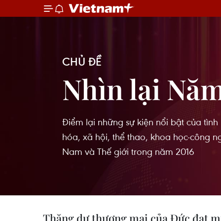
CHỦ ĐỀ
Nhìn lại Nă
Điểm lại những sự kiện nổi bật của tình h
hóa, xã hội, thể thao, khoa học-công ng
Nam và Thế giới trong năm 2016
Thặng dư thương mại của Đức đạt mứ