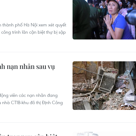
 thành phố Hà Nội xem xét quyết
ông trình lân cận biệt thự bị sập
ình nạn nhân sau vụ
động viên các nạn nhân đang
hu nhà CT1B-khu đô thị Định Công