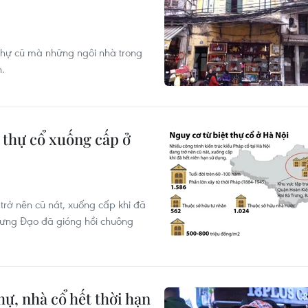
 thự cũ mà những ngôi nhà trong
n.
t thự cổ xuống cấp ở
 trở nên cũ nát, xuống cấp khi đã
 Hưng Đạo đã gióng hồi chuông
hự, nhà cổ hết thời hạn