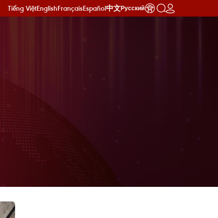
Tiếng Việt
English
Français
Español
中文
Русский