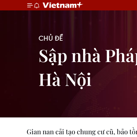
CHỦ ĐỀ
Sập nhà Pháp
Hà Nội
Gian nan cải tạo chung cư cũ, bảo tồ