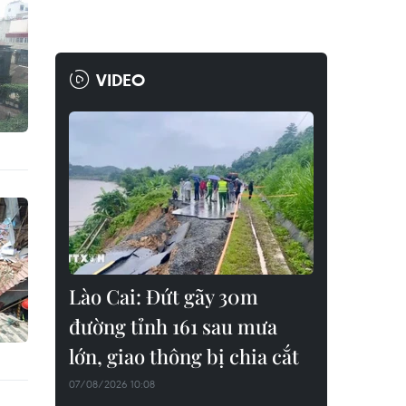
VIDEO
Lào Cai: Đứt gãy 30m
đường tỉnh 161 sau mưa
lớn, giao thông bị chia cắt
07/08/2026 10:08