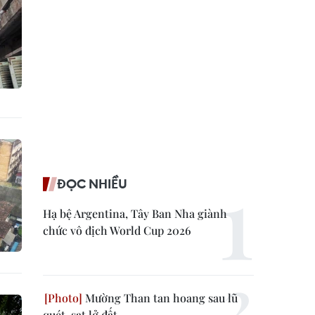
ĐỌC NHIỀU
Hạ bệ Argentina, Tây Ban Nha giành
chức vô địch World Cup 2026
Mường Than tan hoang sau lũ
quét, sạt lở đất