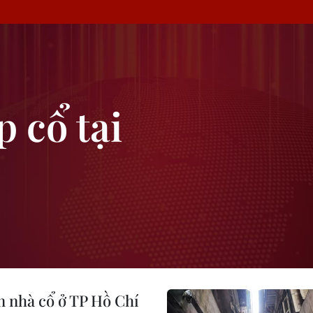
 cổ tại
n nhà cổ ở TP Hồ Chí