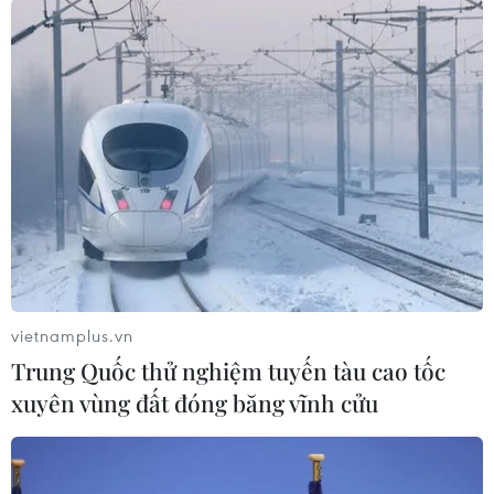
hoàn hảo cho SEA Games
02/12/2013 11:47
U23 Việt Nam chạy đà thuận lợi cho
SEA Games 27
25/11/2013 03:03
Clip Philippines “sốc” với kết
quả bốc thăm SEA Games
vietnamplus.vn
08/11/2013 08:29
Trung Quốc thử nghiệm tuyến tàu cao tốc
xuyên vùng đất đóng băng vĩnh cửu
U23 Philippines bỏ SEA Games, U23
Việt Nam hưởng lợi