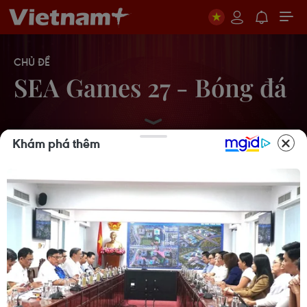
CHỦ ĐỀ
SEA Games 27 - Bóng đá
Khám phá thêm
Bại SEA Games, kinh nghiệm tốt
tuyển nữ ở World Cup
25/12/2013 04:28
Loại chủ nhà Myanmar, U23
Indonesia giành vé vào bán kết
16/12/2013 14:54