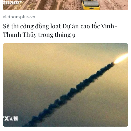
Xem thêm
vietnamplus.vn
Sẽ thi công đồng loạt Dự án cao tốc Vinh-
Thanh Thủy trong tháng 9
CƠ QUAN CHỦ QUẢN: THÔNG TẤN XÃ VIỆT NAM
Tổng Biên tập: TRẦN TIẾN DUẨN
Phó Tổng Biên tập: NGUYỄN THỊ TÁM, KHÚC THANH
THỦY
Sở hữu trí tuệ
Quy định sử dụng
RSS
Hỗ trợ
Ngôn ngữ
TTXVN
Dịch vụ tin
Quảng cáo