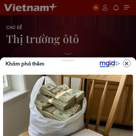
CHỦ ĐỀ
Thị trường ôtô
Khám phá thêm
Ngành ôtô thế giới đang phải đối mặt
với một năm đầy thử thách
09/05/2024 08:59
Khách hàng hưởng lợi đến 300 triệu
đồng từ giảm lệ phí trước bạ ôtô
20/05/2020 07:53