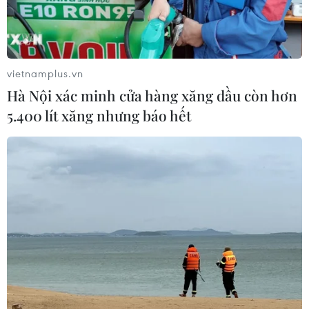
vietnamplus.vn
Hà Nội xác minh cửa hàng xăng dầu còn hơn
5.400 lít xăng nhưng báo hết
Phát huy tiềm năng, liên kết đưa du lịch
vùng Tây Bắc phát triển
03/01/2021 01:40
Được thiên nhiên ban tặng một vẻ đẹp hùng vĩ, riêng có
về địa hình, khí hậu, địa chất, cảnh quan và hệ sinh
thái, Tây Bắc có sức hấp dẫn du lịch đặc biệt.