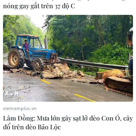
nóng gay gắt trên 37 độ C
huy bản sắc văn hóa Việt Nam
24/01/2021 02:45
Du lịch cộng đồng đã xuất hiện từ năm 1997 tại một số
địa phương như Hòa Bình, Lào Cai, Quảng Nam... Sau
hơn 20 năm phát triển, du lịch cộng đồng đã phát triển
mở rộng trên toàn quốc.
vietnamplus.vn
Lâm Đồng: Mưa lớn gây sạt lở đèo Con Ó, cây
đổ trên đèo Bảo Lộc