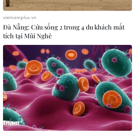
vietnamplus.vn
Đà Nẵng: Cứu sống 2 trong 4 du khách mất
tích tại Mũi Nghê
Tái hiện nhiều lễ hội độc đáo nhân dịp
chào năm mới 2021
30/12/2020 04:42