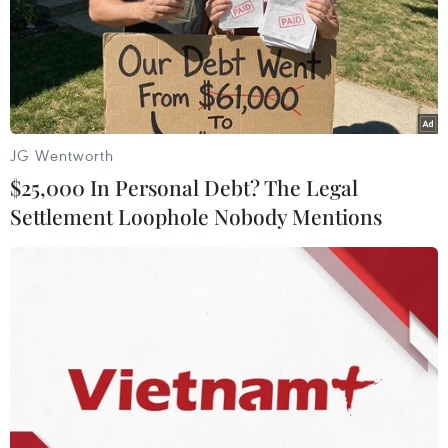
JG Wentworth
$25,000 In Personal Debt? The Legal
Settlement Loophole Nobody Mentions
Hoa mận bung nở trắng xóa xen kẽ những nếp nhà sàn của
người dân tộc Thái ở Phiêng Ban. (Ảnh: Xuân Tư/TTXVN)
Chị Lò Thị Nhung, người dân sinh sống trong
bản Tà Cáng cho biết người dân tộc Thái sinh
sống dưới thung lũng Phiêng Ban có nhiều cách
để nhận biết mùa Xuân về. Trên nhiều cung
đường của đèo Tằng Quái có hoa dã quỳ, hoa
lau, dưới thung lũng Phiêng Ban bạt ngàn rừng