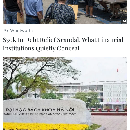
người dân tộc Thái.
JG Wentworth
$30k In Debt Relief Scandal: What Financial
Institutions Quietly Conceal
Thiếu nữ với trang phục của người dân tộc Mông giữa vườn
hoa mận trắng muốt. (Ảnh: Xuân Tư/TTXVN)
Ở dưới chân đèo Tằng Quái có hai bản Tà Cáng
và Phiêng Ban, xã Nà Tấu, thành phố Điện Biên
Phủ, tỉnh Điện Biên, nằm gọn trong thung lũng