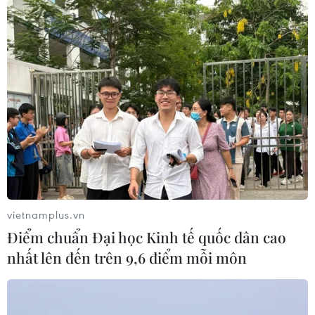
vietnamplus.vn
Điểm chuẩn Đại học Kinh tế quốc dân cao
#cây mận
#Phiêng Ban
#hoa mận
nhất lên đến trên 9,6 điểm mỗi môn
#nhà sàn Thái cổ
#đèo Tằng Quái
#Điện Biên
Điện Biên