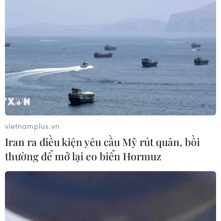
Theo dõi VietnamPlus
TIN LIÊN QUAN
vietnamplus.vn
Iran ra điều kiện yêu cầu Mỹ rút quân, bồi
thường để mở lại eo biển Hormuz