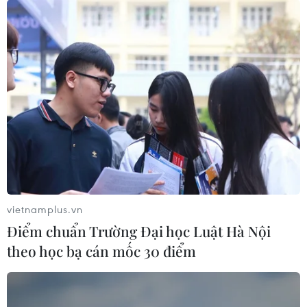
Những tờ báo in được các chiến sỹ trên các đảo thuộc
huyện Trường Sa, tỉnh Khánh Hòa, nâng niu, đọc từng
dòng tin, từng bài như một món ăn tinh thần không thể
thiếu.
vietnamplus.vn
Điểm chuẩn Trường Đại học Luật Hà Nội
theo học bạ cán mốc 30 điểm