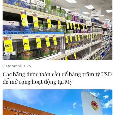
Báo Argentina nói ngành vật liệu
công nghệ cao Việt Nam "hút" đầu tư
nước ngoài
05/08/2026 03:11
Nâng cao nhận thức về vai trò chủ
động, tích cực của Việt Nam trong
ASEAN
vietnamplus.vn
04/08/2026 14:09
Các hãng dược toàn cầu đổ hàng trăm tỷ USD
để mở rộng hoạt động tại Mỹ
Quảng Ninh lên tiếng về thông tin
toàn tỉnh đồng loạt treo cờ Tổ quốc
ngày 23/8
04/08/2026 13:37