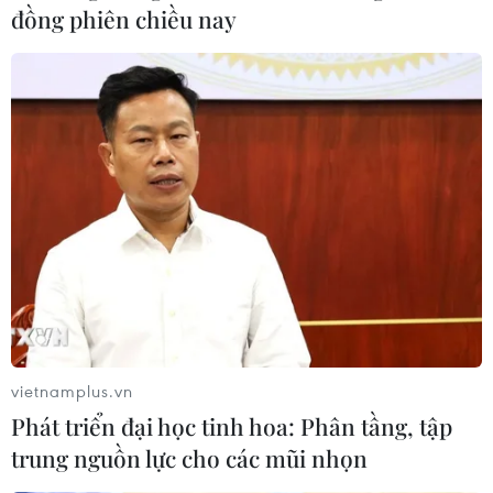
hơn với nghề mà mình đã chọn.
đồng phiên chiều nay
vietnamplus.vn
Ấn phẩm báo chí - 'bạn tinh thần'
Phát triển đại học tinh hoa: Phân tầng, tập
của những người lính đảo
trung nguồn lực cho các mũi nhọn
12/01/2022 09:04