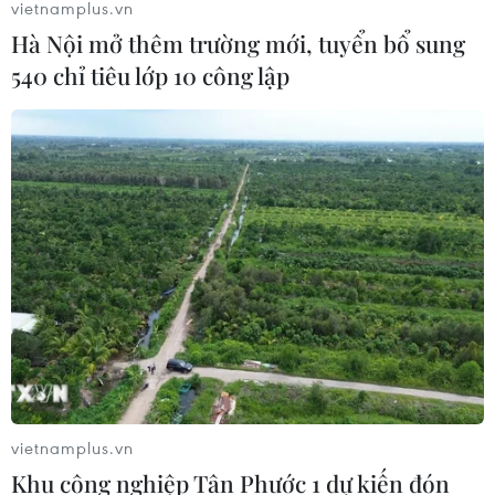
vietnamplus.vn
Hà Nội mở thêm trường mới, tuyển bổ sung
540 chỉ tiêu lớp 10 công lập
vietnamplus.vn
Khu công nghiệp Tân Phước 1 dự kiến đón