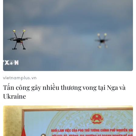
Nâng cao hiệu quả công tác thông tin đối
ngoại, tuyên truyền biển đảo
24/12/2022 13:05
Tổng Giám đốc TTXVN Vũ Việt Trang đề nghị cần có cơ
chế chủ động bồi dưỡng nhân sự làm thông tin đối
ngoại, nâng cao năng lực phân tích, dự báo tình hình
để làm tốt hơn nhiệm vụ định hướng dư luận.
vietnamplus.vn
Tấn công gây nhiều thương vong tại Nga và
Ukraine