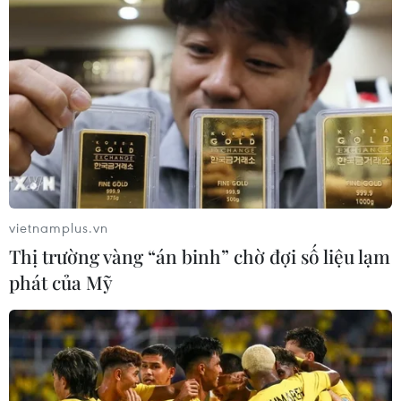
đáp ứng được sự mong mỏi của Đảng; xây dựng
Trường Sa trở thành trung tâm kinh tế, chính
trị, xã hội trên biển của cả nước, là pháo đài
vững chắc để bảo vệ chủ quyền biển đảo thiêng
liêng của Tổ quốc.
vietnamplus.vn
Thị trường vàng “án binh” chờ đợi số liệu lạm
phát của Mỹ
Trao huy hiệu và kỷ niệm chương cho 88 nhà báo, nhà văn tác
nghiệp tại Trường Sa. (Ảnh: TTXVN phát)