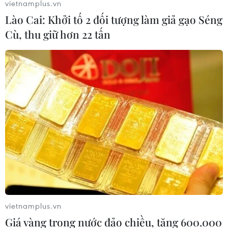
vietnamplus.vn
Lào Cai: Khởi tố 2 đối tượng làm giả gạo Séng
Cù, thu giữ hơn 22 tấn
Chuyện của những phóng viên, nhà báo
tác nghiệp ở Trường Sa
19/06/2021 08:57
Trường Sa luôn hiện diện sâu lắng trong trái tim và tâm
thức mỗi nhà báo, phóng viên, để họ luôn cảm thấy có
vietnamplus.vn
trách nhiệm làm tốt hơn công việc của mình, trân trọng
Giá vàng trong nước đảo chiều, tăng 600.000