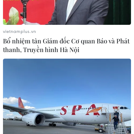
đảo.
vietnamplus.vn
Bổ nhiệm tân Giám đốc Cơ quan Báo và Phát
thanh, Truyền hình Hà Nội
Nhà báo Nguyễn Cúc (TTXVN) nhận Huy hiệu Chiến sỹ Trường
Sa. (Ảnh: TTXVN phát)
Chiều 5/1, tại thành phố Cam Ranh (tỉnh Khánh
Hòa), Bộ Tư lệnh Vùng 4 Hải quân đã tổ chức Lễ
gặp mặt, trao Huy hiệu Chiến sỹ Trường Sa và
Kỷ niệm chương Vì sự nghiệp bảo vệ chủ quyền