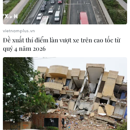
tưởng của nhân dân cả nước, sự quan tâm đầu
tư về mọi mặt của Đảng, Nhà nước, Quân ủy
Trung ương và Bộ Quốc phòng.../.
vietnamplus.vn
(TTXVN/Vietnam+)
Đề xuất thí điểm làn vượt xe trên cao tốc từ
quý 4 năm 2026