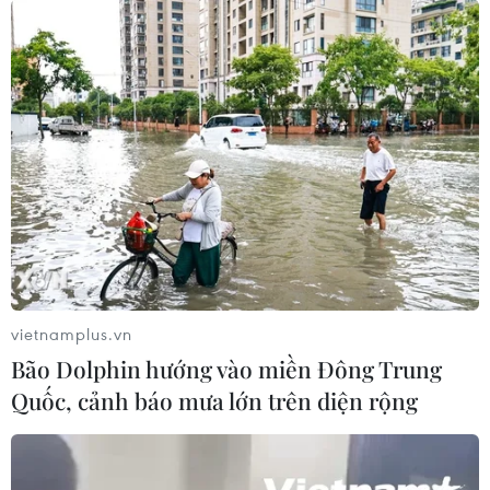
Khai mạc Tuần Văn hóa-Du lịch Bắc Giang
và Khai hội Xuân Tây Yên Tử
16/02/2019 12:07
Tuần Văn hóa-Du lịch Bắc Giang và Khai hội Xuân Tây
Yên Tử được tổ chức quy mô cấp tỉnh nhằm giới thiệu,
quảng bá các giá trị văn hóa, đặc sắc, nổi bật về tài
vietnamplus.vn
nguyên du lịch của tỉnh tới du khách.
Bão Dolphin hướng vào miền Đông Trung
Quốc, cảnh báo mưa lớn trên diện rộng