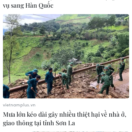
vụ sang Hàn Quốc
Hình ảnh khai Hội Xuân và Tuần lễ
Văn hóa Tây Yên Tử
16/02/2019 11:40
Sáng 16/2 tại Khu du lịch tâm linh, Tây Yên Tử (xã Tuấn
Mậu, huyện Sơn Động), UBND tỉnh Bắc Giang tổ chức
Khai hội Xuân Tây Yên Tử năm 2019.
vietnamplus.vn
Mưa lớn kéo dài gây nhiều thiệt hại về nhà ở,
giao thông tại tỉnh Sơn La