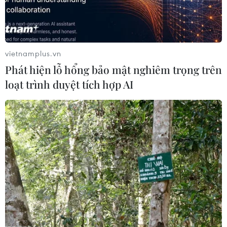
vietnamplus.vn
Phát hiện lỗ hổng bảo mật nghiêm trọng trên
loạt trình duyệt tích hợp AI
#Bắc Giang
#Trưng bày hiện vật
#Phật giáo
#Vùng Tây Yên Tử
#Di sản văn hóa Thế giới
Bắc Giang
Bắc Ninh
Theo dõi VietnamPlus