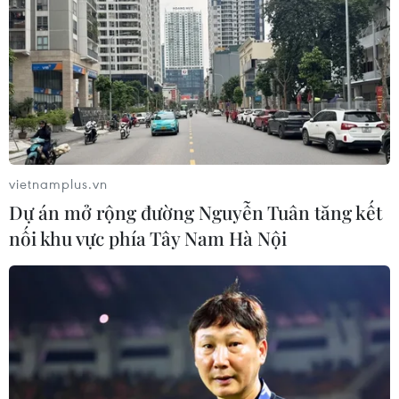
vietnamplus.vn
Dự án mở rộng đường Nguyễn Tuân tăng kết
nối khu vực phía Tây Nam Hà Nội
Bắc Giang mở rộng không gian phát triển
du lịch, thu hút du khách
21/04/2022 00:38
Tỉnh Bắc Giang chủ trương mở rộng phát triển không