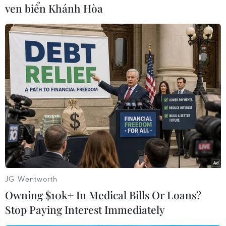
quy mô, sự hưng thịnh của Phật giáo từ thế kỷ
ven biển Khánh Hòa
XI đến thế kỷ XIV tại vùng Tây Yên Tử.
Phó Giám đốc Sở Văn hóa, Thể thao và Du lịch
tỉnh Bắc Giang Nguyễn Sĩ Cầm cho biết Tây Yên
Tử là vùng đất nằm ở sườn phía Tây cánh cung
Đông Triều, thuộc địa phận tỉnh Bắc Giang.
Với địa thế núi cao, cảnh đẹp nên từ xa xưa, khu
vực sườn Tây Yên Tử đã được các vị vua thời Lý-
Trần lựa chọn là nơi dựng chùa, tu tâm, tham
thiền học đạo. Vì vậy, tại khu vực Tây Yên Tử
hiện còn bảo lưu hệ thống di tích và danh thắng
với đầy đủ các loại hình phong phú, đa dạng.
JG Wentworth
Owning $10k+ In Medical Bills Or Loans?
Stop Paying Interest Immediately