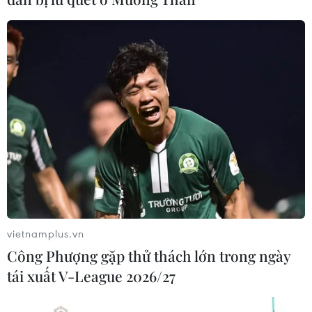
vietnamplus.vn
Công Phượng gặp thử thách lớn trong ngày
TIN CÙNG CHUYÊN MỤC
tái xuất V-League 2026/27
Buổi hòa nhạc kéo dài 639 năm vừa
mới hoàn thành 4% hành trình