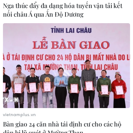
Nga thúc đẩy đa dạng hóa tuyến vận tải kết
nối châu Á qua Ấn Độ Dương
vietnamplus.vn
Bàn giao 24 căn nhà tái định cư cho các hộ
dân bị lũ quét ở Mường Than