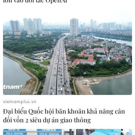
Phát động giải báo chí toàn quốc "Vì
sự nghiệp Giáo dục Việt Nam" năm
2026
04/08/2026 12:36
Hành trình đưa hát bội 'chạm' đến
giới trẻ ở Thành phố Hồ Chí Minh
04/08/2026 07:35
NSND Trịnh Thúy Mùi tái đắc cử Chủ
tịch Hội Nghệ sỹ Sân khấu Việt Nam
vietnamplus.vn
04/08/2026 06:35
Đại biểu Quốc hội băn khoăn khả năng cân
đối vốn 2 siêu dự án giao thông
Trưng bày tư liệu “Chủ tịch Hồ Chí