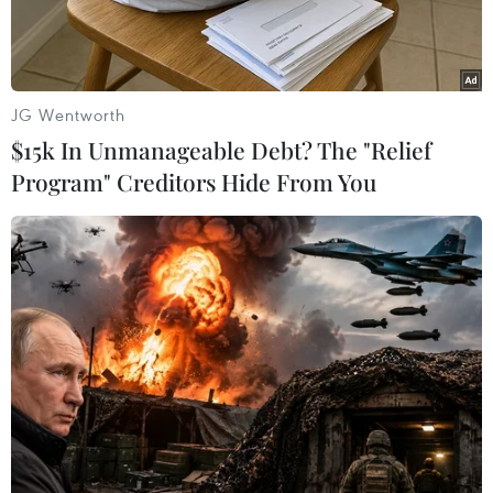
JG Wentworth
$15k In Unmanageable Debt? The "Relief
Program" Creditors Hide From You
Đại biểu tham quan khu trưng bày hiện vật. (Ảnh: Đồng
Thúy/TTXVN)
Ngày 1/2, tại Khu du lịch tâm linh, sinh thái Tây
Yên Tử, Sở Văn hóa, Thể thao và Du lịch tỉnh Bắc
Giang tổ chức khai mạc trưng bày chuyên đề