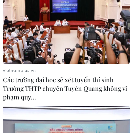
chỉnh bức tranh hợp tác Việt Nam-
Nga
03/08/2026 22:55
Chương trình nghệ thuật 'Giai điệu
Tổ quốc' - Khắc họa một Việt Nam
vươn mình
03/08/2026 15:58
vietnamplus.vn
Các trường đại học sẽ xét tuyển thí sinh
Xem thêm
Trường THTP chuyên Tuyên Quang không vi
phạm quy…
CƠ QUAN CHỦ QUẢN: THÔNG TẤN XÃ VIỆT NAM