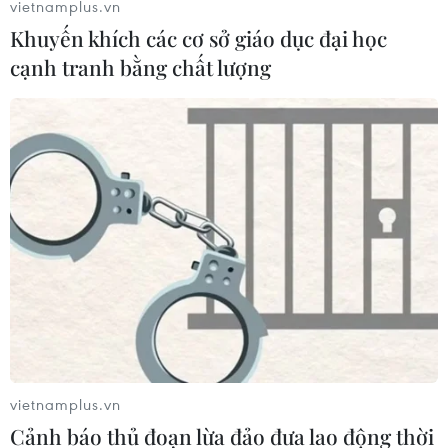
vietnamplus.vn
Trúc Lâm vùng Tây Yên Tử
Khuyến khích các cơ sở giáo dục đại học
14/02/2019 13:50
cạnh tranh bằng chất lượng
Không gian văn hóa Phật giáo Trúc Lâm vùng Tây Yên
Tử trưng bày hơn 200 hình ảnh, tài liệu, hiện vật mang
giá trị lịch sử, kiến trúc, nghệ thuật, khảo cổ học nổi bật.
vietnamplus.vn
Cảnh báo thủ đoạn lừa đảo đưa lao động thời