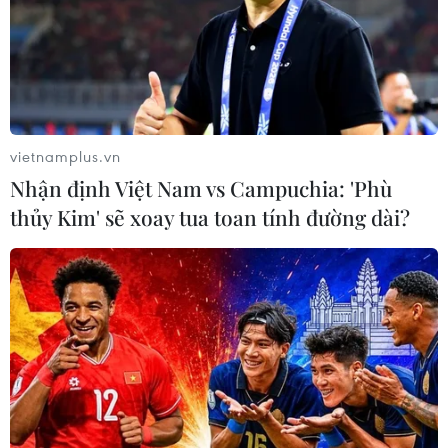
gian du lịch sinh thái, nghỉ dưỡng, văn hóa, thể thao
giải trí ngoài trời gắn với các danh lam thắng cảnh, di
tích văn hóa lịch sử đặc sắc của tỉnh.
vietnamplus.vn
Nhận định Việt Nam vs Campuchia: 'Phù
thủy Kim' sẽ xoay tua toan tính đường dài?