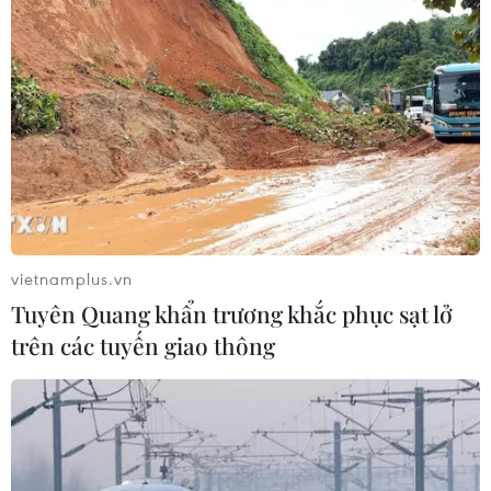
chết, 4 người bị thương
25/02/2019 08:15
Cảnh sát vẫn chưa rõ có bao nhiêu người bị mắc kẹt
trong vụ sập nhà ở Pakistan, nhưng ngôi nhà có 2 gia
đình cư trú với tổng cộng 13 người.
vietnamplus.vn
Tuyên Quang khẩn trương khắc phục sạt lở
trên các tuyến giao thông