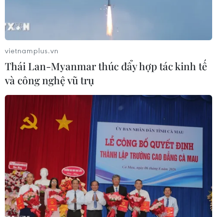
vietnamplus.vn
Thái Lan-Myanmar thúc đẩy hợp tác kinh tế
và công nghệ vũ trụ
19 người đã được đưa ra khỏi đống đổ nát. (Nguồn: scmp)
Theo hãng tin Pháp AFP, chính quyền thành phố
Thượng Hải của Trung Quốc thông báo ít nhất 5
người đã thiệt mạng trong khi 20 người mắc kẹt
trong vụ sập nhà máy tại thành phố này ngày