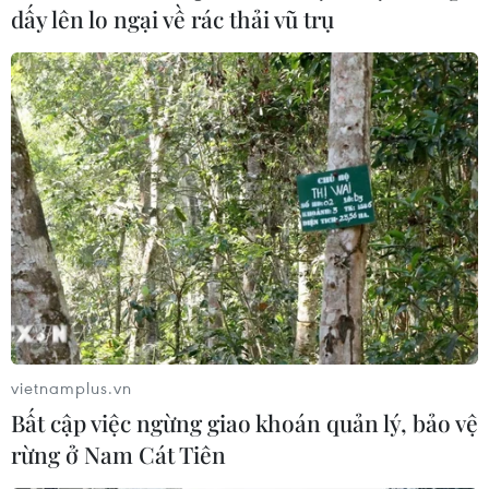
dấy lên lo ngại về rác thải vũ trụ
vietnamplus.vn
Bất cập việc ngừng giao khoán quản lý, bảo vệ
rừng ở Nam Cát Tiên