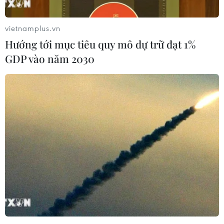
vietnamplus.vn
Hướng tới mục tiêu quy mô dự trữ đạt 1%
GDP vào năm 2030
Cứu sống người đàn ông bị mắc kẹt hơn 62
giờ dưới tòa nhà bị sập
22/03/2019 10:21
Lực lượng cứu hộ Ấn Độ đã cứu sống thêm 1 người đàn