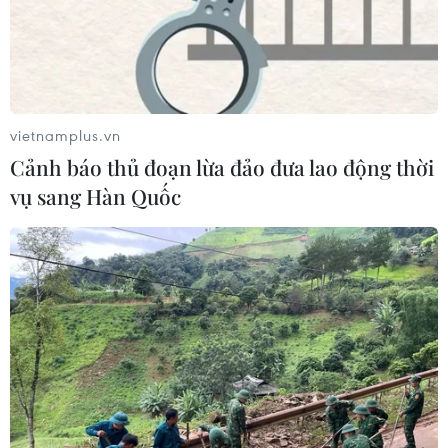
06/08/2026 13:24
Bão Dolphin hướng vào miền Đông
Trung Quốc, cảnh báo mưa lớn trên
vietnamplus.vn
diện rộng
Cảnh báo thủ đoạn lừa đảo đưa lao động thời
06/08/2026 08:36
vụ sang Hàn Quốc
Làn sóng tấn công mạng nhằm vào
các quỹ đầu cơ lớn của Mỹ
06/08/2026 06:47
Anh công bố kết quả điều tra ban
đầu vụ đâm dao ở trung tâm London
06/08/2026 06:00