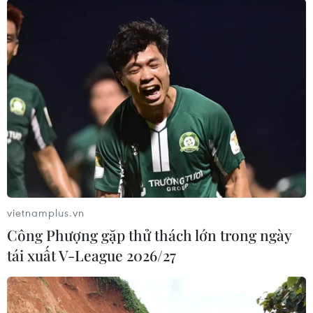
TIN LIÊN QUAN
vietnamplus.vn
Công Phượng gặp thử thách lớn trong ngày
tái xuất V-League 2026/27
Sập nhà ở Pakistan làm ít nhất 2 người