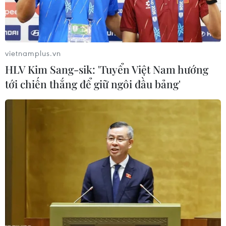
vietnamplus.vn
HLV Kim Sang-sik: 'Tuyển Việt Nam hướng
tới chiến thắng để giữ ngôi đầu bảng'
Sập nhà ở Ấn Độ, 6 người thương vong,
gần 40 người mắc kẹt
19/03/2019 13:53
Ít nhất 1 người thiệt mạng, 6 người bị thương và hàng
chục người bị mắc kẹt dưới đống đổ nát khi một công
trình đang xây dựng bất ngờ đổ sập ở bang Karnataka,
Tây Nam Ấn Độ.