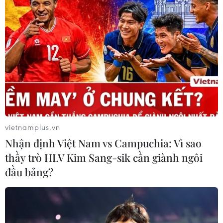
vietnamplus.vn
Nhận định Việt Nam vs Campuchia: Vì sao
thầy trò HLV Kim Sang-sik cần giành ngôi
đầu bảng?