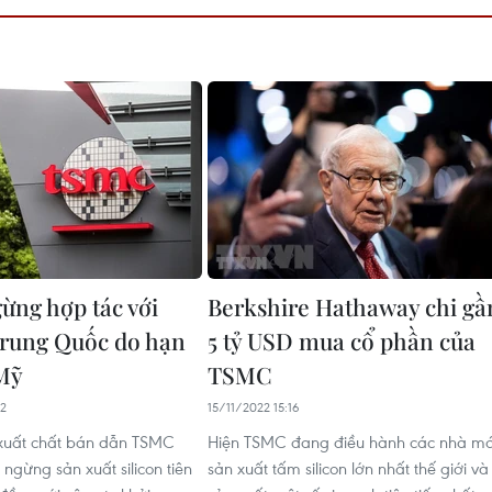
ng hợp tác với
Berkshire Hathaway chi gầ
Trung Quốc do hạn
5 tỷ USD mua cổ phần của
Mỹ
TSMC
22
15/11/2022 15:16
 xuất chất bán dẫn TSMC
Hiện TSMC đang điều hành các nhà m
ngừng sản xuất silicon tiên
sản xuất tấm silicon lớn nhất thế giới và