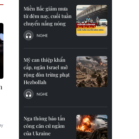
Miền Bắc giảm mưa
từ đêm nay, cuối tuần
chuyển nắng nóng
NGHE
Mỹ can thiệp khẩn
cấp, ngăn Israel mở
rộng đòn trừng phạt
Hezbollah
n
NGHE
Nga thông báo tấn
áy
công căn cứ ngầm
của Ukraine