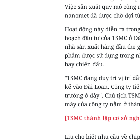
Việc sản xuất quy mô công 
nanomet đã được chờ đợi từ
Hoạt động này diễn ra trong
hoạch đầu tư của TSMC ở Đ
nhà sản xuất hàng đầu thế gi
phẩm được sử dụng trong nh
bay chiến đấu.
"TSMC đang duy trì vị trí d
kể vào Đài Loan. Công ty ti
trường ở đây", Chủ tịch TSMC
máy của công ty nằm ở thà
[TSMC thành lập cơ sở nghi
Liu cho biết nhu cầu về chi