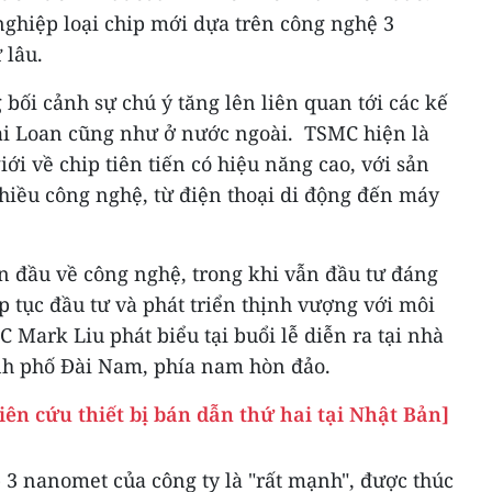
nghiệp loại chip mới dựa trên công nghệ 3
 lâu.
 bối cảnh sự chú ý tăng lên liên quan tới các kế
ài Loan cũng như ở nước ngoài. TSMC hiện là
ới về chip tiên tiến có hiệu năng cao, với sản
iều công nghệ, từ điện thoại di động đến máy
ẫn đầu về công nghệ, trong khi vẫn đầu tư đáng
ếp tục đầu tư và phát triển thịnh vượng với môi
 Mark Liu phát biểu tại buổi lễ diễn ra tại nhà
nh phố Đài Nam, phía nam hòn đảo.
ên cứu thiết bị bán dẫn thứ hai tại Nhật Bản]
p 3 nanomet của công ty là "rất mạnh", được thúc