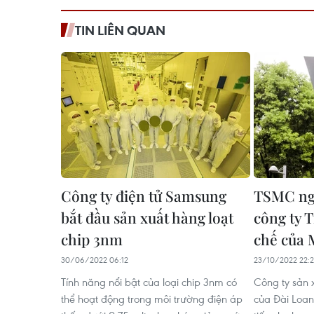
TIN LIÊN QUAN
Công ty điện tử Samsung
TSMC ngừ
bắt đầu sản xuất hàng loạt
công ty 
chip 3nm
chế của 
30/06/2022 06:12
23/10/2022 22:
Tính năng nổi bật của loại chip 3nm có
Công ty sản
thể hoạt động trong môi trường điện áp
của Đài Loan 