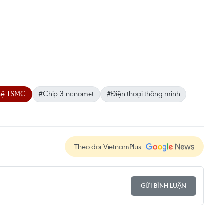
hệ TSMC
#Chip 3 nanomet
#Điện thoại thông minh
Theo dõi VietnamPlus
GỬI BÌNH LUẬN