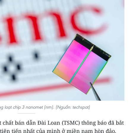
 loạt chip 3 nanomet (nm). (Nguồn: techspot)
t chất bán dẫn Đài Loan (TSMC) thông báo đã bắt
 tiên tiến nhất của mình ở miền nam hòn đảo.