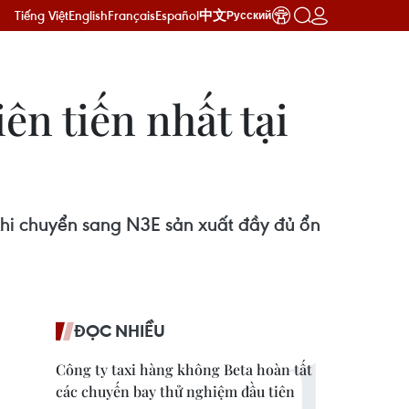
Tiếng Việt
English
Français
Español
中文
Русский
ên tiến nhất tại
khi chuyển sang N3E sản xuất đầy đủ ổn
ĐỌC NHIỀU
Công ty taxi hàng không Beta hoàn tất
các chuyến bay thử nghiệm đầu tiên