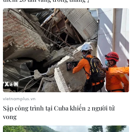
26/06/2021 01:46
Theo Bộ Công an, tội phạm về ma túy hoạt động ngày
càng tinh vi, nắm rõ học sinh, sinh viên ở độ tuổi dễ bị
lôi kéo nên tìm đủ mọi cách đưa ma túy vào học đường.
vietnamplus.vn
Sập công trình tại Cuba khiến 2 người tử
vong