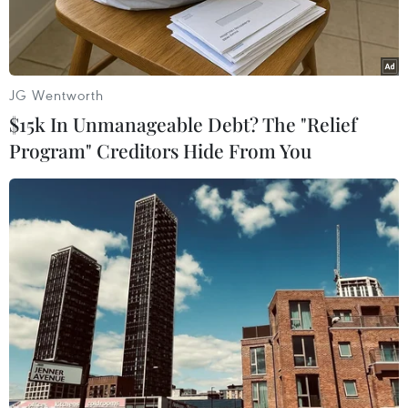
JG Wentworth
$15k In Unmanageable Debt? The "Relief
Program" Creditors Hide From You
Đối tượng Ngọc (trái) và Sài (phải) tại cơ quan điều tra.
(Nguồn: Cand.com.vn)
Ngày 29/6, Tòa án Nhân dân thành phố Hà Nội
đã mở phiên tòa xét xử sơ thẩm và tuyên án tử
hình đối với cả 2 bị cáo: Trương Quang Ngọc