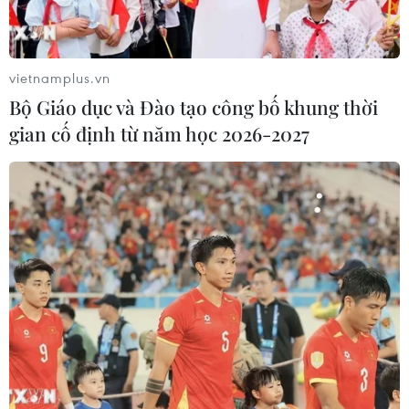
vietnamplus.vn
Bộ Giáo dục và Đào tạo công bố khung thời
gian cố định từ năm học 2026-2027
An Giang: Thu giữ 20kg nghi là cần sa khô
vận chuyển qua biên giới
25/06/2021 04:43
Kiểm tra 3 bao tải, tổ công tác của Bộ đội Biên phòng
An Giang phát hiện bên trong có 8 túi nylon màu đen
chứa cành, lá khô một loại thảo mộc nghi là cần sa với
trọng lượng khoảng 20kg.