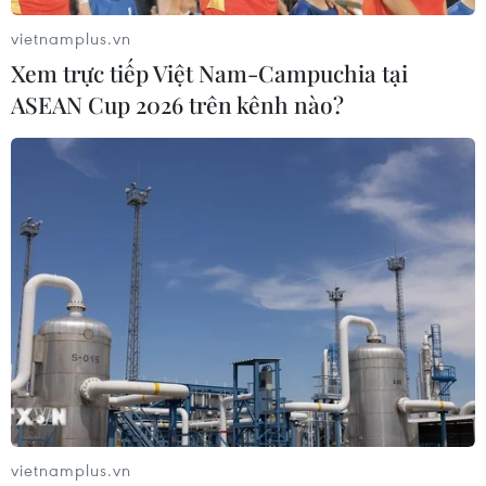
vietnamplus.vn
Xem trực tiếp Việt Nam-Campuchia tại
ASEAN Cup 2026 trên kênh nào?
Làm ''shipper'' giao ma túy: Hám lợi nhỏ -
Trả giá lớn
25/06/2021 05:19
Bạn nhờ làm "shipper" đi giao hàng với phí cao hay chủ
vietnamplus.vn