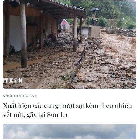
Tổng Biên tập: TRẦN TIẾN DUẨN
Phó Tổng Biên tập: NGUYỄN THỊ TÁM, KHÚC THANH
THỦY
Sở hữu trí tuệ
Quy định sử dụng
RSS
Hỗ trợ
Ngôn ngữ
TTXVN
Dịch vụ tin
Quảng cáo
Liên hệ
vietnamplus.vn
Xuất hiện các cung trượt sạt kèm theo nhiều
Giấy phép số: 1374/GP-BTTTT do Bộ Thông tin và Truyền thông
vết nứt, gãy tại Sơn La
cấp ngày 11/9/2008.
Quảng cáo: Phó TBT Nguyễn Thị Tám: 093.5958688, Email:
tamvna@gmail.com