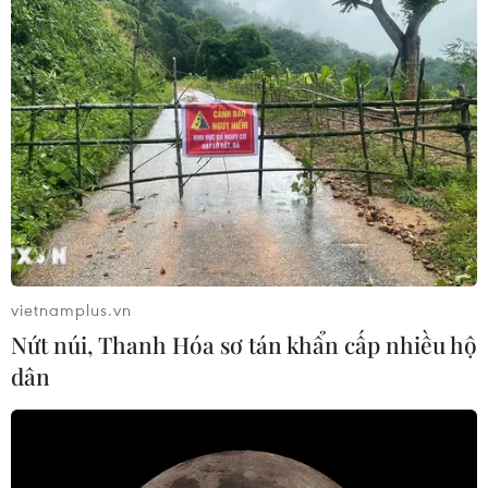
vietnamplus.vn
Nứt núi, Thanh Hóa sơ tán khẩn cấp nhiều hộ
dân