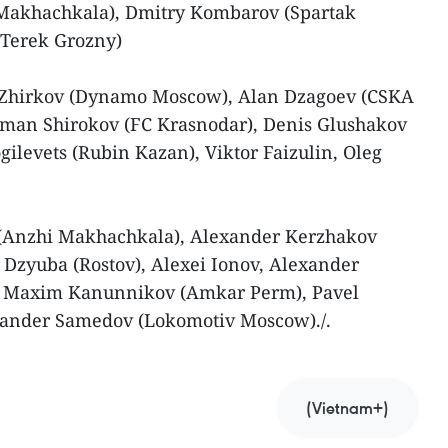
Makhachkala), Dmitry Kombarov (Spartak
Terek Grozny)
 Zhirkov (Dynamo Moscow), Alan Dzagoev (CSKA
man Shirokov (FC Krasnodar), Denis Glushakov
ilevets (Rubin Kazan), Viktor Faizulin, Oleg
 (Anzhi Makhachkala), Alexander Kerzhakov
m Dzyuba (Rostov), Alexei Ionov, Alexander
 Maxim Kanunnikov (Amkar Perm), Pavel
xander Samedov (Lokomotiv Moscow)./.
(Vietnam+)