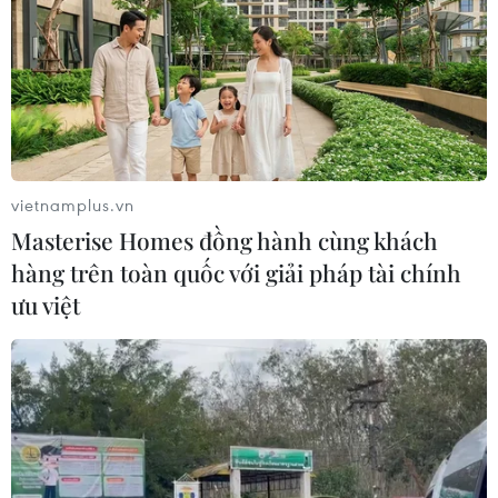
vietnamplus.vn
Masterise Homes đồng hành cùng khách
hàng trên toàn quốc với giải pháp tài chính
ưu việt
Nghệ An: Bốn nữ học sinh tử vong do đuối
nước khi tắm hồ
25/04/2022 13:01
Sau hơn 3 giờ nỗ lực tìm kiếm, đến 17 giờ ngày 25/4,
lực lượng chức năng tìm thấy thi thể 2 em, còn thi thể 2