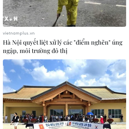
25/04/2022 14:41
Theo lãnh đạo Ủy ban Nhân dân xã Nghĩa Lộc, hồ
nước nơi nhóm học sinh gặp nạn là hồ thủy lợi phục vụ
sản xuất nông nghiệp, nước sâu hơn 4m.
vietnamplus.vn
Hà Nội quyết liệt xử lý các "điểm nghẽn" úng
ngập, môi trường đô thị