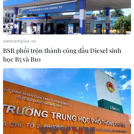
Tiến "Bịp" hầu tòa trong vụ
án tổ chức sử dụng trái phép chất ma
túy
vietnamplus.vn
07/08/2026 04:40
BSR phối trộn thành công dầu Diesel sinh
học B5 và B10
Cần xử lý dứt điểm việc tập kết gỗ ở
hành lang an toàn giao thông Quốc
lộ 22B
07/08/2026 04:31
Phó Thủ tướng Phạm Thị Thanh Trà
dự lễ khởi công xây Trường THPT
Nam Đàn 1
07/08/2026 04:30