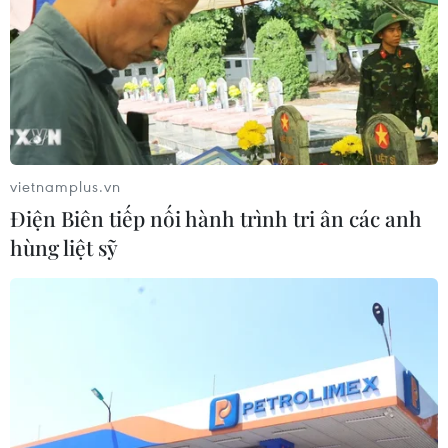
07/08/2026 05:03
Kiểm soát rác thải từ nguồn - Giải
pháp bảo vệ kênh rạch TP Hồ Chí
Minh trong mùa mưa
07/08/2026 04:47
vietnamplus.vn
Điện Biên tiếp nối hành trình tri ân các anh
Khắc phục “thẻ vàng” IUU ở Vĩnh
hùng liệt sỹ
Long: Siết chặt quản lý nghề cá
07/08/2026 04:41
Miền Bắc giảm mưa từ đêm
nay, cuối tuần chuyển nắng nóng
07/08/2026 04:41