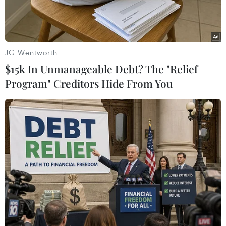
Húc.
JG Wentworth
$15k In Unmanageable Debt? The "Relief
Program" Creditors Hide From You
Nơi xảy ra vụ đuối nước. (Ảnh: TTXVN phát)
Khoảng 15 giờ ngày 26/4, lực lượng cứu hộ cứu
nạn tỉnh Tuyên Quang đã tìm thấy thi thể học
sinh bị đuối nước trên sông Lô tại địa phận thôn
Phúc Lộc B, xã An Khang, thành phố Tuyên