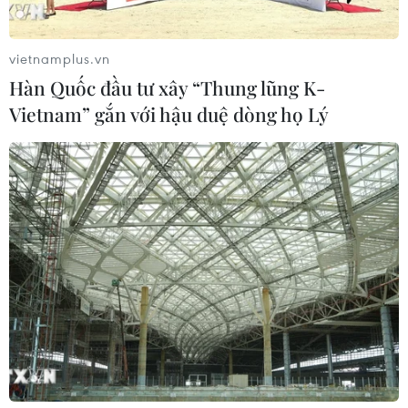
Chủ tịch nước gửi Thư khen các công dân
dũng cảm cứu người đuối nước
vietnamplus.vn
26/04/2022 11:12
Hàn Quốc đầu tư xây “Thung lũng K-
Chủ tịch nước đánh giá cao hành động can đảm trên
Vietnam” gắn với hậu duệ dòng họ Lý
của ông Hiền và em Dương; nêu rõ đây là những tấm
gương sáng về tinh thần quả cảm, nghĩa hiệp, sâu đậm
bản sắc văn hóa, của dân tộc Việt Nam.