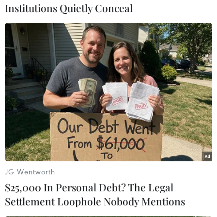
Institutions Quietly Conceal
(TTXVN/Vietnam+)
JG Wentworth
$25,000 In Personal Debt? The Legal
#Tuyên Quang
#Đuối nước
#Tìm thấy thi thể
Settlement Loophole Nobody Mentions
#Học sinh bị đuối nước
Tuyên Quang