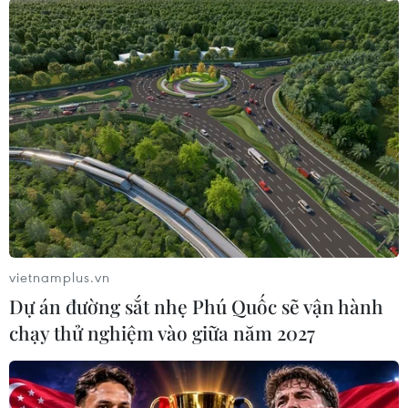
Theo dõi VietnamPlus
TIN LIÊN QUAN
vietnamplus.vn
Dự án đường sắt nhẹ Phú Quốc sẽ vận hành
chạy thử nghiệm vào giữa năm 2027