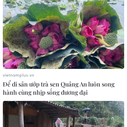
vietnamplus.vn
Để di sản ướp trà sen Quảng An luôn song
hành cùng nhịp sống đương đại