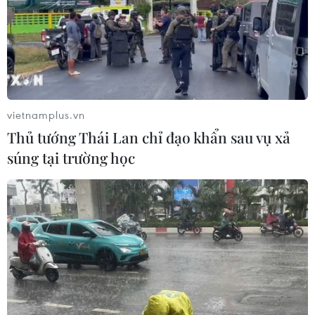
em khác vẫn đang được lực lượng chức năng tìm kiếm.
vietnamplus.vn
Thủ tướng Thái Lan chỉ đạo khẩn sau vụ xả
súng tại trường học
Nghệ An: Đã tìm thấy thi thể 4 nữ sinh tử
vong do đuối nước khi tắm hồ