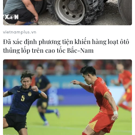
vietnamplus.vn
Đã xác định phương tiện khiến hàng loạt ôtô
thủng lốp trên cao tốc Bắc-Nam
Hình ảnh U23 Việt Nam đánh bại
Malaysia, vào tứ kết U23 châu Á 2022
08/06/2022 15:27
U23 Việt Nam giành vé vào chơi trận tứ kết tại Vòng