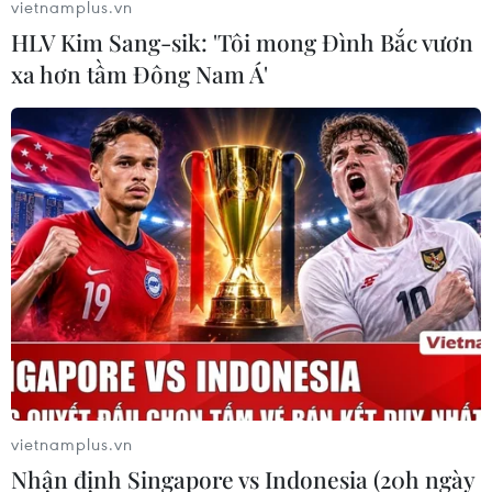
vietnamplus.vn
08/06/2022 16:02
HLV Kim Sang-sik: 'Tôi mong Đình Bắc vươn
Huấn luyện viên trưởng U23 Việt Nam dành lời khen và
xa hơn tầm Đông Nam Á'
công lao cho cầu thủ sau khi giúp đoàn quân áo đỏ sao
vàng lọt vào vòng tứ kết tại U23 châu Á 2022.
vietnamplus.vn
Nhận định Singapore vs Indonesia (20h ngày