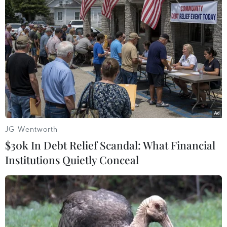
Theo dõi VietnamPlus
JG Wentworth
TIN LIÊN QUAN
$30k In Debt Relief Scandal: What Financial
Institutions Quietly Conceal