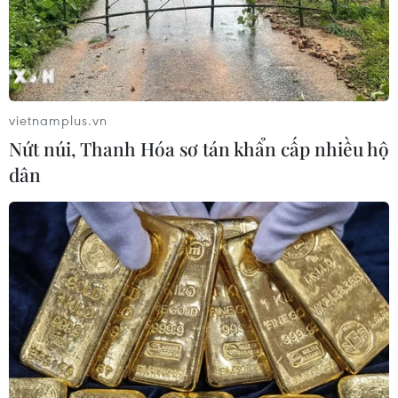
vietnamplus.vn
Nứt núi, Thanh Hóa sơ tán khẩn cấp nhiều hộ
dân