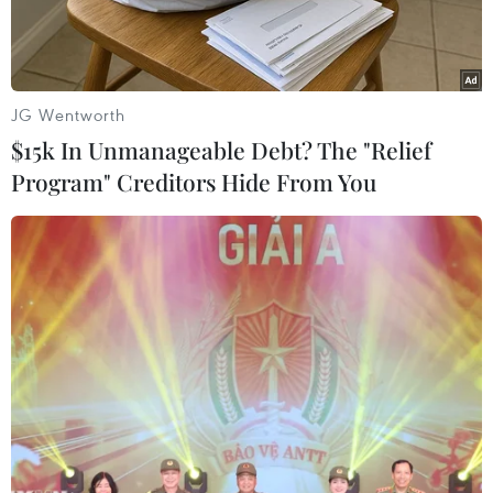
JG Wentworth
$15k In Unmanageable Debt? The "Relief
Program" Creditors Hide From You
U23 Hàn Quốc giành chiến thắng nhẹ nhàng trước U23 Thái
Lan. (Nguồn: AFP/TTXVN)
U23 Thái Lan chỉ cần hòa U23 Hàn Quốc ở trận
đấu cuối vòng bảng là đoạt vé vào tứ kết. Tuy
nhiên, đội bóng của Huấn luyện viên