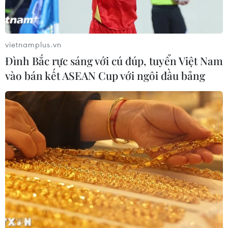
tiêu 3 điểm, cảnh báo Indonesia
trước giờ G
03/08/2026 07:39
vietnamplus.vn
Đình Bắc rực sáng với cú đúp, tuyển Việt Nam
ASEAN Cup 2026: Indonesia tổn thất
vào bán kết ASEAN Cup với ngôi đầu bảng
lực lượng trước trận quyết đấu tuyển
Việt Nam
03/08/2026 07:21
Làn sóng phản đối lan khắp châu Âu,
FIFA đối diện yêu cầu cải tổ
03/08/2026 05:01
Nhận định Campuchia vs