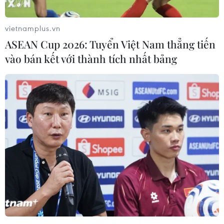
chung kết U23 châu Á 2022 sau khi giành chiến thắng
quan trọng 2-0 trước Malaysia vào tối nay (8/6).
vietnamplus.vn
ASEAN Cup 2026: Tuyển Việt Nam thẳng tiến
vào bán kết với thành tích nhất bảng
HLV Gong Oh-kyun khiêm tốn sau khi đưa
U23 VN vào tứ kết U23 châu Á