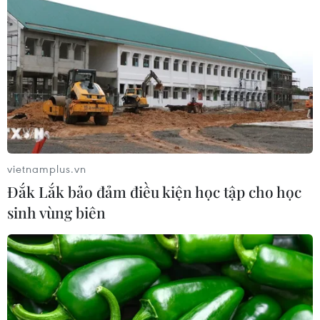
Nhận định Philippines vs
Thái Lan: Madam Pang treo thưởng
tiền tỷ, "Voi chiến" quyết thắng
04/08/2026 09:19
Đội tuyển Việt Nam nhận
thưởng 2 tỷ đồng sau thắng lợi trước
Indonesia
vietnamplus.vn
04/08/2026 04:16
Đắk Lắk bảo đảm điều kiện học tập cho học
sinh vùng biên
Tuyển thủ Indonesia cúi đầu thành
khẩn xin lỗi người hâm mộ xứ vạn
đảo
04/08/2026 03:17