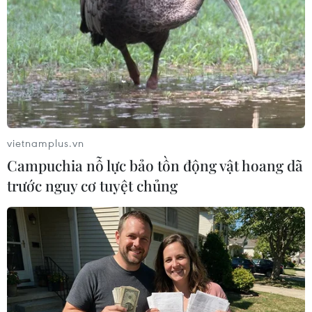
U23 Việt Nam thay nửa đội hình ra sân khi
đối đầu U23 Malaysia
vietnamplus.vn
08/06/2022 11:51
Campuchia nỗ lực bảo tồn động vật hoang dã
So với trận gặp U23 Hàn Quốc, huấn luyện viên Gong
trước nguy cơ tuyệt chủng
Oh-kyun đã quyết định thay đến 5 cầu thủ trong đội
hình xuất phát khi đối đầu U23 Malaysia.