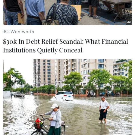
JG Wentworth
$30k In Debt Relief Scandal: What Financial
Institutions Quietly Conceal
Uber triển khai cho thuê 500 xe đạp điện Jump và 500 xe điện
scooter tại Paris. (Nguồn: AFP)
Hãng cung cấp dịch vụ xe chung quốc tế Uber
cho biết sẽ bắt đầu triển khai dịch vụ cho thuê
xe điện 2 bánh trên các đường phố Paris của