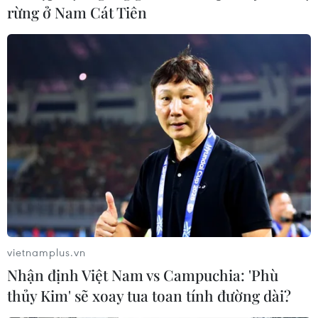
rừng ở Nam Cát Tiên
Uber thâu tóm đối thủ Careem ở Trung
Đông với giá 3,1 tỷ USD
26/03/2019 08:39
Uber sẽ trả cho Careem 1,4 tỷ USD tiền mặt và số tiền 1,7
tỷ USD còn lại sẽ có thể chuyển thành cổ phiếu của Uber
với giá 55 USD/cổ phiếu.
vietnamplus.vn
Nhận định Việt Nam vs Campuchia: 'Phù
thủy Kim' sẽ xoay tua toan tính đường dài?