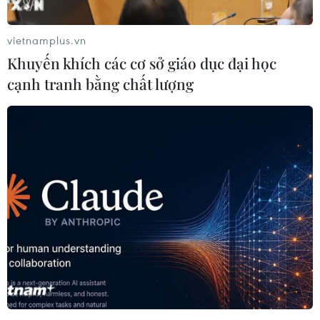
thông vận tải," được đưa ra trước thềm công ty này
chuẩn bị lên sàn chứng khoán.
vietnamplus.vn
Khuyến khích các cơ sở giáo dục đại học
cạnh tranh bằng chất lượng
Uber dự định mua đối thủ Careem với giá