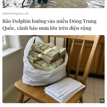
Pháp ngay từ tuần này.
Như vậy, Uber sẽ chính thức bước chân vào thị
vietnamplus.vn
trường cho thuê xe đang nở rộ mà giới chức
Bão Dolphin hướng vào miền Đông Trung
thành phố Paris cam kết kiểm soát chặt chẽ.
Quốc, cảnh báo mưa lớn trên diện rộng
500 xe đạp điện Jump và 500 xe điện scooter sẽ
được triển khai trước khi Uber mở rộng chương
trình này ra các vùng ngoại ô Paris cũng như
nhiều thành phố khác trên khắp nước Pháp.
Giá thuê hai loại xe này được áp cùng một mức,
gồm 1 euro cho phí mở khóa và 15 cent/phút sử
dụng. Các xe điện Jump sẽ có tốc độ tối đa 25
km/h, trong khi các xe scooter có thể đạt 20
km/h.
Giống như các công ty điều hành xe khác, Uber