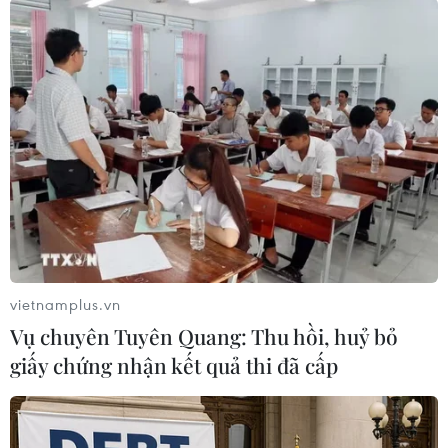
(TTXVN/Vietnam+)
vietnamplus.vn
Vụ chuyên Tuyên Quang: Thu hồi, huỷ bỏ
giấy chứng nhận kết quả thi đã cấp
#Uber
#Xe điện
#Công ty khởi nghiệp
#Cho thuê xe điện
Pháp