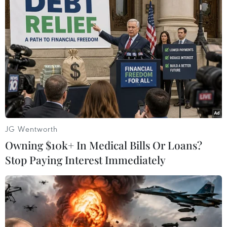
Theo dõi VietnamPlus
TIN LIÊN QUAN
JG Wentworth
Owning $10k+ In Medical Bills Or Loans?
Stop Paying Interest Immediately