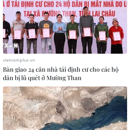
vietnamplus.vn
Bàn giao 24 căn nhà tái định cư cho các hộ
dân bị lũ quét ở Mường Than