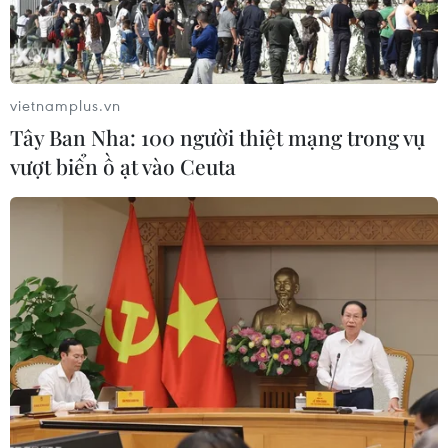
vietnamplus.vn
Tây Ban Nha: 100 người thiệt mạng trong vụ
vượt biển ồ ạt vào Ceuta
Uber đặt mục tiêu trở thành “Amazon của
ngành giao thông”
03/03/2019 14:40
Tầm nhìn của Uber về tương lai mới cho lĩnh vực di
chuyển cá nhân, trở thành "Amazon của ngành giao