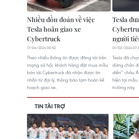
Nhiều đồn đoán về việc
Tesla đư
Tesla hoãn giao xe
Cybertru
Cybertruck
người ti
17/04/2024 00:52
01/02/2024 07:
Theo nhiều thông tin được đăng tải trên
Tesla đã chọ
mạng xã hội, khách hàng đặt mua mẫu
dừng chân đầ
bán tải Cybertruck đã nhận được tin
diễn” châu Á
nhắn từ đại lý, thông báo tạm hoãn kế
hiện tại mẫu 
hoạch giao xe.
trường này.