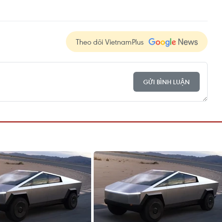
Theo dõi VietnamPlus
GỬI BÌNH LUẬN