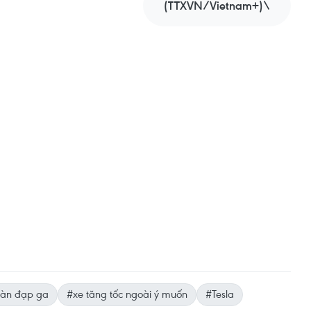
(TTXVN/Vietnam+)\
àn đạp ga
#xe tăng tốc ngoài ý muốn
#Tesla