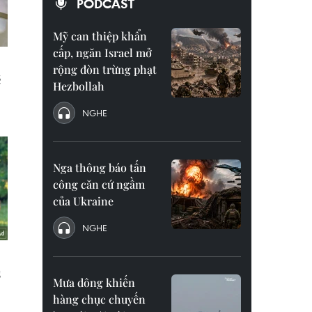
PODCAST
Mỹ can thiệp khẩn
cấp, ngăn Israel mở
rộng đòn trừng phạt
Hezbollah
NGHE
Nga thông báo tấn
công căn cứ ngầm
của Ukraine
NGHE
Mưa dông khiến
hàng chục chuyến