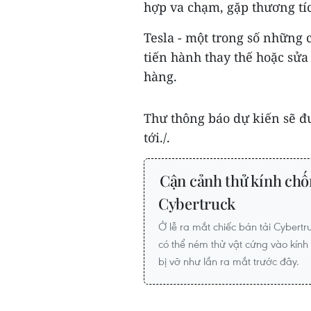
hợp va chạm, gặp thương tíc
Tesla - một trong số những 
tiến hành thay thế hoặc sử
hàng.
Thư thông báo dự kiến sẽ đ
tới./.
Cận cảnh thử kính chố
Cybertruck
Ở lễ ra mắt chiếc bán tải Cybert
có thể ném thử vật cứng vào kính
bị vỡ như lần ra mắt trước đây.