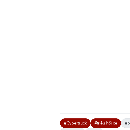
#Cybertruck
#triệu hồi xe
#b