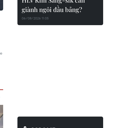
HLV Kim Sang-sik cần
giành ngôi đầu bảng?
06/08/2026 11:05
xe