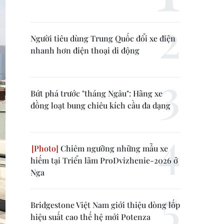
Người tiêu dùng Trung Quốc đổi xe điện
nhanh hơn điện thoại di động
Bứt phá trước "tháng Ngâu": Hãng xe
đồng loạt bung chiêu kích cầu đa dạng
Chiêm ngưỡng những mẫu xe
hiếm tại Triển lãm ProDvizhenie-2026 ở
Nga
Bridgestone Việt Nam giới thiệu dòng lốp
hiệu suất cao thế hệ mới Potenza