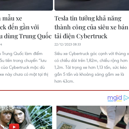
a mẫu xe
Tesla tin tưởng khả năng
ck đến gần với
thành công của siêu xe bán
êu dùng Trung Quốc
tải điện Cybertruck
34
22/12/2023 08:33
n Trung Quốc làm điểm
Siêu xe Cybertruck góc cạnh với thùng 
u tiên trong chuyến “lưu
có chiều dài trên 1,82m, chiều rộng hơn
 của Cybertruck mặc dù
1,2m. Tải trọng xe hơn 1,13 tấn, sức kéo
xe này chưa có mặt tại thị
gần 5 tấn và khoảng sáng gầm xe là
hơn 43cm.