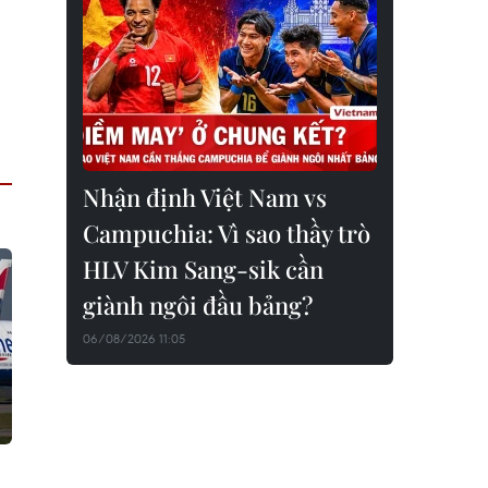
Nhận định Việt Nam vs
Campuchia: Vì sao thầy trò
HLV Kim Sang-sik cần
giành ngôi đầu bảng?
06/08/2026 11:05