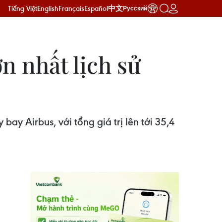
Tiếng Việt
English
Français
Español
中文
Русский
n nhất lịch sử
y Airbus, với tổng giá trị lên tới 35,4