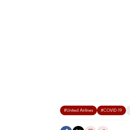
#United Airlines
#COVID-19