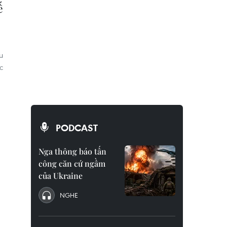
ế
u
c
PODCAST
Nga thông báo tấn
công căn cứ ngầm
của Ukraine
NGHE