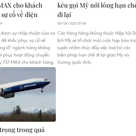
 MAX cho khách
kêu gọi Mỹ nới lỏng hạn ch
sự cố về điện
đi lại
29
05/06/2021 07:48
 được sự chấp thuận của cơ
Các hãng hàng không thuộc Hiệp hội D
 để khắc phục sự cố về
lịch Mỹ sẽ tổ chức một cuộc họp báo trự
ổng lồ" ngành hàng không
tuyến nhằm thúc đẩy việc loại bỏ các
ôi phục hoạt động chuyển
biện pháp hạn chế đi lại giữa Mỹ và
y 737 MAX cho khách hàng.
Vương quốc Anh.
trọng trong quá