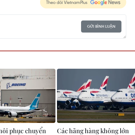
Theo dõi VietnamPlus
GỬI BÌNH LUẬN
hôi phục chuyển
Các hãng hàng không lớn