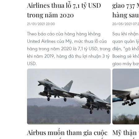
Airlines thua lỗ 7,1 tỷ USD
giao 737
trong năm 2020
hàng sau 
21/01/2021 23:00
20/05/2021 07:
Theo báo cáo của hãng hàng không
Sau khi nhận
United Airlines của Mỹ, mức thua lỗ của
quan quản lý
hãng trong năm 2020 là 7,1 tỷ USD, trong
điện, "gã kh
khi năm 2019, hãng đã thu lợi nhuận 3 tỷ
Boeing sẽ kh
USD.
giao máy ba
Airbus muốn tham gia cuộc
Mỹ thận 