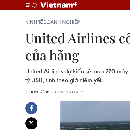
KINH TẾ
DOANH NGHIỆP
United Airlines c
của hãng
United Airlines dự kiến sẽ mua 270 máy 
tỷ USD, tính theo giá niêm yết.
Phương Oanh
30/06/2021 04:27