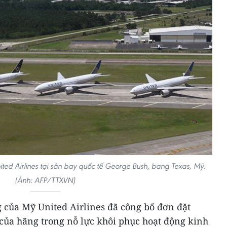
d Airlines tại sân bay quốc tế George Bush, bang Texas, Mỹ.
(Ảnh: AFP/TTXVN)
 của Mỹ United Airlines đã công bố đơn đặt
 của hãng trong nỗ lực khôi phục hoạt động kinh