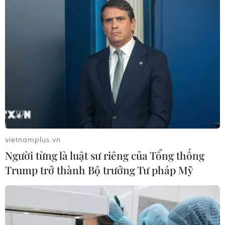
06/08/2026 15:04
Bãi bỏ một số văn bản quy phạm
pháp luật không còn phù hợp
06/08/2026 09:59
Khởi tố người đi bộ gây tai nạn chết
người trên quốc lộ ở Quảng Trị
vietnamplus.vn
06/08/2026 09:44
Người từng là luật sư riêng của Tổng thống
Trump trở thành Bộ trưởng Tư pháp Mỹ
Khởi tố Chủ tịch Hội đồng quản trị,
Giám đốc Công ty cổ phần Mekolor
06/08/2026 09:06