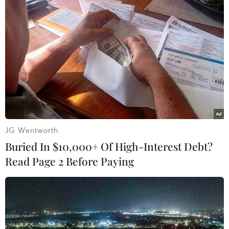
nhân, cá nhân nhận tiền, rút tiền.
JG Wentworth
Buried In $10,000+ Of High-Interest Debt?
Read Page 2 Before Paying
Phiên tòa nhận được sự quan tâm của công chúng vì liên quan
đến rất nhiều người. (Ảnh: Thanh Vũ/TTXVN)
Đồng thời chỉ đạo Thái Thị Thanh Thảo, Giám
đốc Phòng dịch vụ khách Wholesale, Ngân hàng