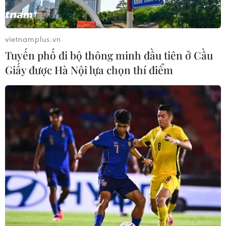
CHUYỆN TUẦN QUA: Cảnh
báo nạn "giang hồ mạng” kéo những
hệ lụy ảo tràn ra đời thực
vietnamplus.vn
08/08/2026 04:00
Tuyến phố đi bộ thông minh đầu tiên ở Cầu
Giấy được Hà Nội lựa chọn thí điểm
Quảng Trị triệt phá đường dây vận
chuyển hơn 210kg vật liệu nổ
08/08/2026 01:59
Cần Thơ: Khởi tố 19 bị can trong vụ
dàn cảnh cướp giật tại Tân Huê Viên
08/08/2026 01:33
TP Hồ Chí Minh: Bắt khẩn cấp bảo