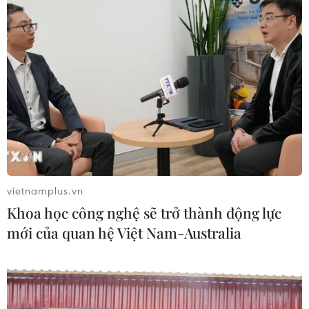
vietnamplus.vn
#Trương Mỹ Lan
#Tập đoàn Vạn Thịnh Phát
#SCB
Khoa học công nghệ sẽ trở thành động lực
Tp. Hồ Chí Minh
mới của quan hệ Việt Nam-Australia
Theo dõi VietnamPlus