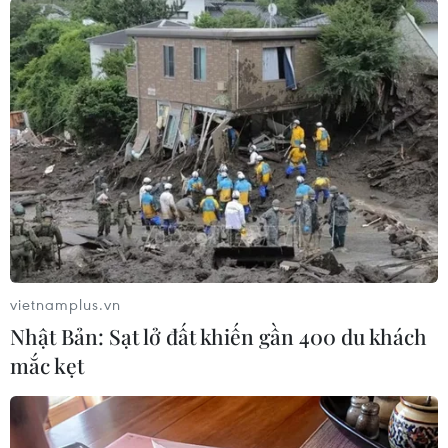
phạm đã chiếm đoạt hơn 445.000 tỷ đồng qua
việc tham ô hơn 415.000 tỷ đồng của SCB. Để
hợp thức hóa nguồn tiền trên, Trương Mỹ Lan
chỉ đạo cấp dưới lên phương án thực hiện việc
rút, chuyển tiền mặt ra khỏi hệ thống SCB.
Trương Mỹ Lan chỉ đạo cấp dưới lập danh sách
các pháp nhân, cá nhân nhận tiền, rút tiền, chủ
yếu là từ các công ty “ma”.
Việc rút tiền mặt chủ yếu được thực hiện ở
Ngân hàng SCB Chi nhánh Sài Gòn theo quy
vietnamplus.vn
trình: Trương Mỹ Lan chỉ đạo thông qua
Nhật Bản: Sạt lở đất khiến gần 400 du khách
Nguyễn Phương Hồng (đã chết), sau đó Nguyễn
mắc kẹt
Phương Hồng phối hợp với các bị cáo Trương
Khánh Hoàng, Trần Thị Mỹ Dung yêu cầu bị cáo
Nguyễn Phương Anh lập danh sách các pháp