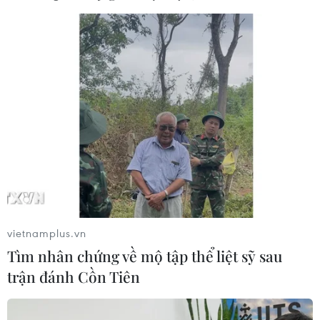
nước ngoài hơn 32.000 tỷ đồng…/.
Vụ án Vạn
Thịnh Phát giai đoạn 2:
Truy tố bị cáo Trương Mỹ
Lan với ba tội danh
Ngày 19/9, Tòa án Nhân dân Thành phố Hồ Chí
Minh mở phiên tòa xét xử sơ thẩm giai đoạn 2 vụ
án xảy ra tại Công ty cổ phần Tập đoàn Vạn Thịnh
Phát và Ngân hàng Thương mại Cổ phần Sài Gòn
(SCB).
vietnamplus.vn
Tìm nhân chứng về mộ tập thể liệt sỹ sau
(TTXVN/Vietnam+)
trận đánh Cồn Tiên