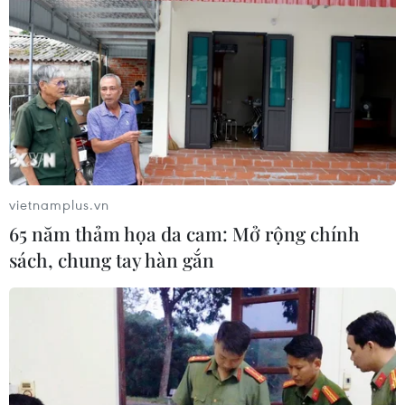
VỤ VẠN THỊNH PHÁT
Tiếp tục chi trả hơn 318 tỷ đồng cho các trái chủ
trong vụ Trương Mỹ Lan
Kiện toàn thành viên Ban Chỉ đạo thu hồi tài sản
trong vụ án Vạn Thịnh Phát
vietnamplus.vn
65 năm thảm họa da cam: Mở rộng chính
Kiện toàn Ban Chỉ đạo liên ngành thu hồi tài sản
trong vụ án Vạn Thịnh Phát
sách, chung tay hàn gắn
Kiện toàn thành viên Ban Chỉ đạo thu hồi tài sản
trong vụ án Vạn Thịnh Phát
Hơn 40.200 trái chủ đã được nhận bồi hoàn
trong vụ án Trương Mỹ Lan và đồng phạm