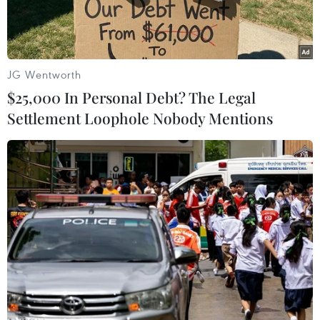
JG Wentworth
$25,000 In Personal Debt? The Legal
Settlement Loophole Nobody Mentions
Bị cáo Trương Mỹ Lan tại phiên tòa xét xử sơ thẩm vụ án Vạn
Thịnh Phát giai đoạn 2 sáng 19/9/2024. (Ảnh: Thanh
Vũ/TTXVN)
Chiều 19/9, Tòa án nhân dân Thành phố Hồ Chí
Minh tiếp tục phiên tòa xét xử sơ thẩm giai