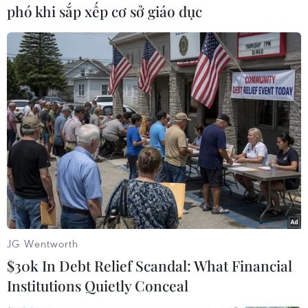
phó khi sắp xếp cơ sở giáo dục
Theo dõi VietnamPlus
TIN CÙNG CHUYÊN MỤC
Liên kết "ba nhà": Động lực thúc đẩy
đổi mới sáng tạo và nâng cao chất
lượng FDI
07/08/2026 05:48
JG Wentworth
$30k In Debt Relief Scandal: What Financial
BSR phối trộn thành công dầu Diesel
Institutions Quietly Conceal
sinh học B5 và B10