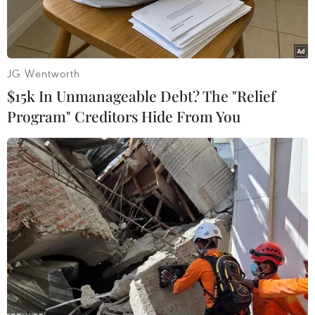
Trong khi đó, tại thị trường New York phiên
26/10, giá vàng tăng hơn 1% lênmức cao nhất
của một tháng qua, trong bối cảnh nhà đầu tư
JG Wentworth
lại phải tìm đến kimloại này như một "nơi trú
$15k In Unmanageable Debt? The "Relief
ẩn," khi kết quả của phiên họp thượng đỉnh sắp
Program" Creditors Hide From You
tới củaLiên minh châu Âu (EU) vẫn còn là một
ẩn số.
Trong đợt lên giá 4 phiên vừa qua, giá vàng đã
tăng gần 7% và dường như đanglấy lại vai trò
truyền thống là một mặt hàng "an toàn," sau
một giai đoạn chuyểnđộng cùng chiều với các
tài sản rủi ro.
Giới đầu tư hy vọng EU sẽ tung ra một chương