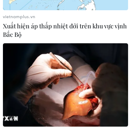
Hàn Quốc mở rộng điều tra nghi vấn
thông đồng giá sang ngành hóa dầu
vietnamplus.vn
06/08/2026 06:56
Xuất hiện áp thấp nhiệt đới trên khu vực vịnh
Bắc Bộ
Kim ngạch thương mại
song phương giữa hai nước Việt Nam
và Thái Lan
06/08/2026 06:24
Chủ động nguồn điện phục vụ Hội
nghị cấp cao APEC 2027
06/08/2026 04:31
Doanh nghiệp Trung Quốc đánh giá