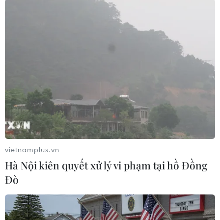
(Vietnam+)
vietnamplus.vn
Hà Nội kiên quyết xử lý vi phạm tại hồ Đồng
Đò
#Giá vàng
#SJC
#Doji
#Tỷ giá trung tâm
#Vietcombank
#USD
TP. Hà Nội