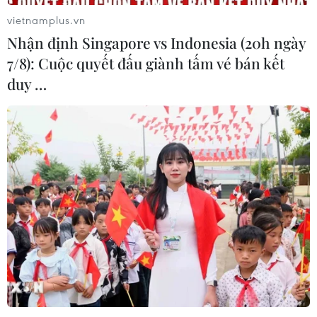
tư dự án hạ tầng công nghiệp phía
vietnamplus.vn
Đông Đắk Lắk
Nhận định Singapore vs Indonesia (20h ngày
08/08/2026 01:45
7/8): Cuộc quyết đấu giành tấm vé bán kết
duy …
Quốc hội thảo luận dự án Luật Dầu
khí (sửa đổi), bảo đảm an ninh năng
lượng
08/08/2026 01:33
Việt Nam cần theo dõi chặt chẽ các
biện pháp phòng vệ thương mại tại
Canada
08/08/2026 00:39
Libya tiến gần hơn tới mục tiêu khai