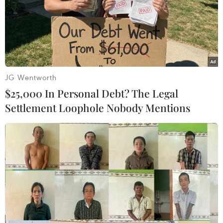
JG Wentworth
$25,000 In Personal Debt? The Legal
Settlement Loophole Nobody Mentions
Giá vàng trong nước bất ngờ giảm mạnh
phiên mở cửa sáng cuối tuần
08/11/2019 03:34
Giá vàng SJC và thương hiệu vàng Rồng Thăng Long
cùng đi xuống phiên sáng 8/11, với mức điều chỉnh cao
nhất lên tới 400.000 đồng mỗi lượng.