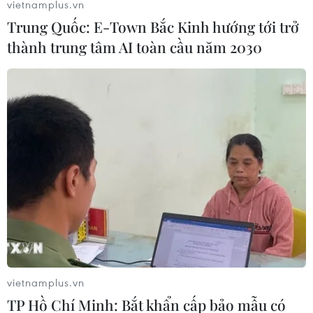
vietnamplus.vn
Các doanh nghiệp trong nước đồng loạt điều chỉnh
Trung Quốc: E-Town Bắc Kinh hướng tới trở
giảm giá vàng SJC phiên sáng 12/11 sau khi thị trường
thành trung tâm AI toàn cầu năm 2030
thế giới đi xuống, mức giảm cao nhất lên tới 150.000
đồng mỗi lượng.
vietnamplus.vn
TP Hồ Chí Minh: Bắt khẩn cấp bảo mẫu có