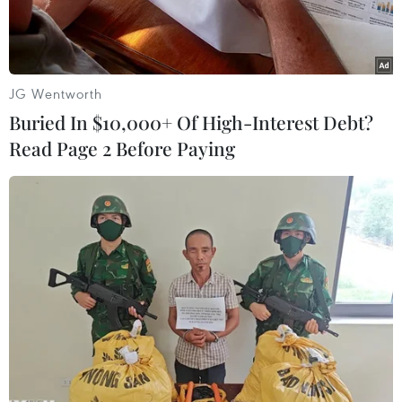
JG Wentworth
Buried In $10,000+ Of High-Interest Debt?
Read Page 2 Before Paying
Khách hàng giao dịch vàng miếng. (Ảnh: Đức Duy/Vietnam+)
Mở cửa sáng nay (13/11), hai thương hiệu vàng
miếng trong nước tiếp tục điều chỉnh khác nhau
và duy trì chênh lệch ở mức cao.