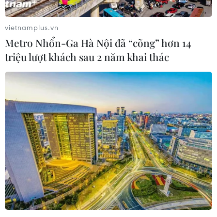
trung tâm giảm 3 đồng/USD so với chốt phiên trước.
vietnamplus.vn
Metro Nhổn-Ga Hà Nội đã “cõng” hơn 14
triệu lượt khách sau 2 năm khai thác
Đảo chiều, giá vàng SJC giảm cao nhất tới
150.000 đồng mỗi lượng
12/11/2019 03:11