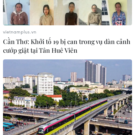
vietnamplus.vn
Cần Thơ: Khởi tố 19 bị can trong vụ dàn cảnh
cướp giật tại Tân Huê Viên
Giá vàng SJC trong nước và tỷ giá trung
tâm điều chỉnh ngược chiều
11/11/2019 02:40
Phiên sáng 11/11, thương hiệu SJC tại Công ty vàng bạc
đá quý tăng 20.000 đồng mỗi lượng trong khi tỷ giá