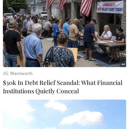
Tp. Hồ Chí Minh
Theo dõi VietnamPlus
JG Wentworth
TIN LIÊN QUAN
$30k In Debt Relief Scandal: What Financial
Institutions Quietly Conceal