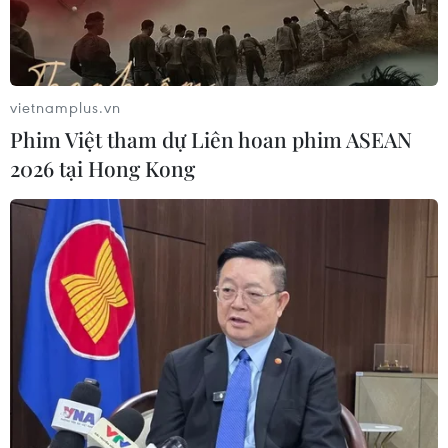
Cà Mau quảng bá thương hiệu, kết
nối đầu tư, đưa ngành tôm phát triển
bền vững
07/08/2026 03:04
vietnamplus.vn
Phim Việt tham dự Liên hoan phim ASEAN
Giá vàng trong nước giảm nhẹ,
2026 tại Hong Kong
thương hiệu SJC lùi về ngưỡng 142,2
triệu đồng
07/08/2026 02:21
Kho dự trữ khí đốt của EU còn chưa
đầy 60% ngay trước mùa Đông
07/08/2026 01:50
Phòng vệ thương mại và bài học