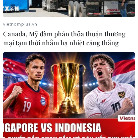
Thương mại Việt Nam-Australia
hướng tới những động lực tăng
trưởng mới
vietnamplus.vn
08/08/2026 03:29
Canada, Mỹ đàm phán thỏa thuận thương
mại tạm thời nhằm hạ nhiệt căng thẳng
Nghệ An: OCOP đã có thương hiệu,
vì sao nông sản vẫn lo đầu ra?
08/08/2026 03:28
Quảng Trị quyết tâm bàn giao sớm
mặt bằng Dự án Nhà máy điện gió
LIG-Hướng Hóa 1
08/08/2026 02:33
Áp dụng "luồng xanh" cho nhà đầu