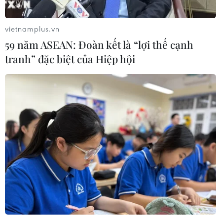
"chuẩn bị kỹ-thắng lớn" của doanh
nghiệp Việt
vietnamplus.vn
07/08/2026 01:14
59 năm ASEAN: Đoàn kết là “lợi thế cạnh
tranh” đặc biệt của Hiệp hội
Giá dầu tăng vọt do Iran xem xét cấm
tàu Mỹ và Israel qua eo biển Hormuz
07/08/2026 00:45
Xem thêm
CƠ QUAN CHỦ QUẢN: THÔNG TẤN XÃ VIỆT NAM