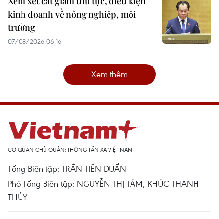
Xem xét cắt giảm thủ tục, điều kiện
kinh doanh về nông nghiệp, môi
trường
07/08/2026 06:16
Xem thêm
CƠ QUAN CHỦ QUẢN: THÔNG TẤN XÃ VIỆT NAM
Tổng Biên tập: TRẦN TIẾN DUẨN
Phó Tổng Biên tập: NGUYỄN THỊ TÁM, KHÚC THANH
THỦY