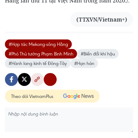
Hằng lần thứ 11 tại Việt Nam trong năm 2020./.
(TTXVN/Vietnam+)
#Hợp tác Mekong-sông Hằng
#Phó Thủ tướng Phạm Bình Minh
#Biến đổi khí hậu
#Hành lang kinh tế Đông-Tây
#Hạn hán
Theo dõi VietnamPlus