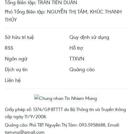
Tổng Biên tập: TRẦN TIẾN DUẨN
Phó Tổng Biên tập: NGUYỄN THỊ TÁM, KHÚC THANH
THỦY
Sở hữu trí tuệ
Quy định sử dụng
RSS
Hỗ trợ
Ngôn ngữ
TTXVN
Dịch vụ tin
Quảng cáo
Liên hệ
Giấy phép số: 1374/GP-BTTTT do Bộ Thông tin và Truyền thông
cấp ngày 11/9/2008.
Quảng cáo: Phó TBT Nguyễn Thị Tám: 093.5958688, Email:
tamvna@gmail.com