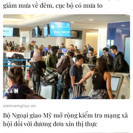
giảm mưa về đêm, cục bộ có mưa to
Thủ tướng Phạm Minh Chính bày tỏ tin tưởng Tập đoàn
Adidas sẽ tiếp tục đẩy mạnh hoạt động sản xuất kinh
doanh tại Việt Nam, tạo điều kiện cho DN Việt Nam
tham gia sâu hơn vào chuỗi cung ứng toàn cầu.
vietnamplus.vn
Bộ Ngoại giao Mỹ mở rộng kiểm tra mạng xã
hội đối với đương đơn xin thị thực