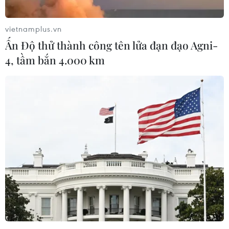
vietnamplus.vn
Ấn Độ thử thành công tên lửa đạn đạo Agni-
4, tầm bắn 4.000 km
#Adidas
#Puma
#Nike
#nhãn hàng thể thao
#Biến đổi Khí hậu
#EVFTA
#CPTPP
Đức
Mỹ
Pháp
Theo dõi VietnamPlus