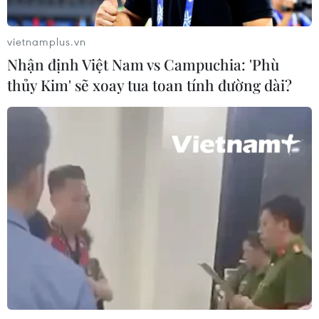
Hàn Quốc mở rộng điều tra nghi vấn
thông đồng giá sang ngành hóa dầu
vietnamplus.vn
06/08/2026 06:56
Nhận định Việt Nam vs Campuchia: 'Phù
thủy Kim' sẽ xoay tua toan tính đường dài?
Kim ngạch thương mại
song phương giữa hai nước Việt Nam
và Thái Lan
06/08/2026 06:24
Chủ động nguồn điện phục vụ Hội
nghị cấp cao APEC 2027
06/08/2026 04:31
Doanh nghiệp Trung Quốc đánh giá