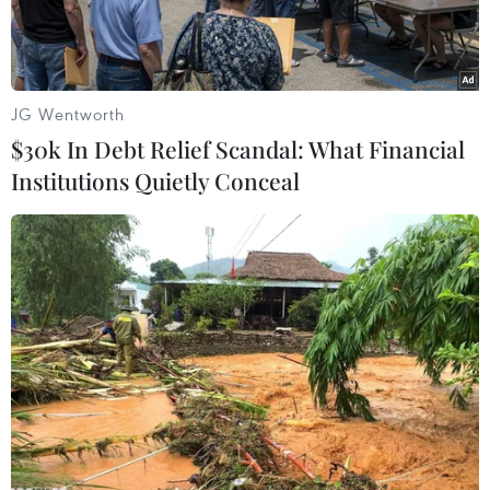
JG Wentworth
$30k In Debt Relief Scandal: What Financial
Institutions Quietly Conceal
Đại sứ Lê Thị Tuyết Mai phát biểu tại Hội thảo. (Nguồn TTXVN
phát).
Liên đoàn Ngành hàng Thể thao Thế giới
(WSGI) đã phối hợp với Phái đoàn Việt Nam tại
Geneva (Thụy Sĩ) tổ chức Hội thảo “Hành động
của Ngành hàng Thể thao: Hướng tới một Tương
lai Bền vững," với sự tham gia của đại diện các
nhãn hàng thể thao nổi tiếng gồm Adidas, Puma