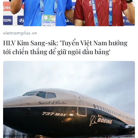
nhưng vẫn không bù đắp được nhu cầu đang suy yếu
tại thị trường Mỹ và Trung Quốc.
vietnamplus.vn
HLV Kim Sang-sik: 'Tuyển Việt Nam hướng
tới chiến thắng để giữ ngôi đầu bảng'