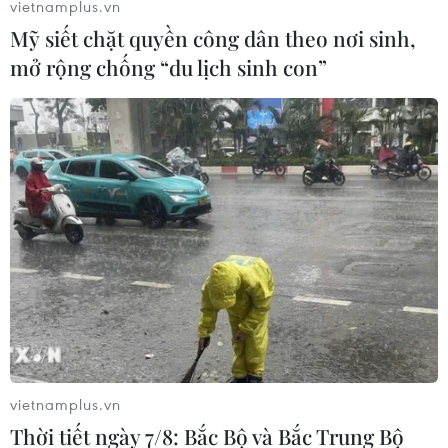
vietnamplus.vn
Mỹ siết chặt quyền công dân theo nơi sinh,
TIN LIÊN QUAN
mở rộng chống “du lịch sinh con”
Thủ tướng Phạm Minh Chính điện đàm
vietnamplus.vn
với Tổng Giám đốc Tập đoàn Adidas
Thời tiết ngày 7/8: Bắc Bộ và Bắc Trung Bộ
01/03/2022 09:59