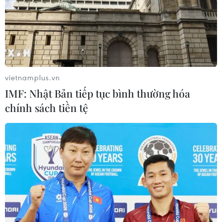
vietnamplus.vn
IMF: Nhật Bản tiếp tục bình thường hóa
chính sách tiền tệ
Adidas và Puma đặt cược vào giày thể thao
“terrace” để vượt khó
25/07/2023 07:10
Xu hướng giày thể thao "terrace” với đế cao su thấp có
thể mang lại lợi thế cho Adidas và Puma so với Nike,