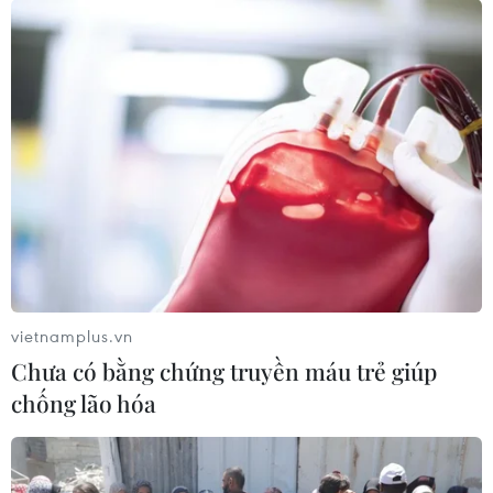
Adidas sẽ tham gia nhiều hơn trong đào
tạo nguồn nhân lực cho Việt Nam
31/10/2022 11:54
Tổng Giám đốc Tập đoàn Adidas Kasper Rorsted cho
biết thời gian tới sẽ nâng quy mô hoạt động, tạo việc
làm thêm cho nhiều lao động để Việt Nam là trung tâm
sản xuất lớn của Adidas.
vietnamplus.vn
Chưa có bằng chứng truyền máu trẻ giúp
chống lão hóa