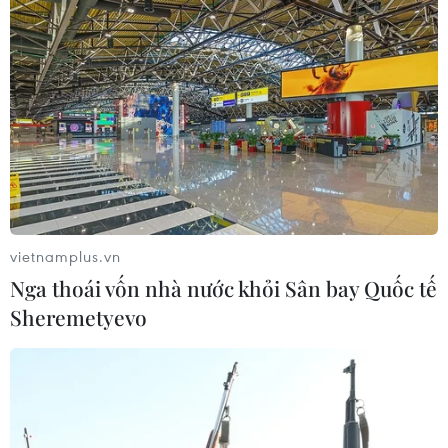
vietnamplus.vn
Nga thoái vốn nhà nước khỏi Sân bay Quốc tế
Sheremetyevo
TIN CÙNG CHUYÊN MỤC
Giá vàng thế giới quay đầu giảm nhẹ
do áp lực chốt lời
07/08/2026 00:31