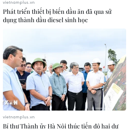
vietnamplus.vn
Phát triển thiết bị biến dầu ăn đã qua sử
dụng thành dầu diesel sinh học
Thổ Nhĩ Kỳ tăng cường truy quét IS,
bắt giữ hơn 100 nghi phạm
07/08/2026 14:55
Tây Ban Nha triệt phá đường dây
buôn người xuyên Địa Trung Hải
07/08/2026 12:13
Hy Lạp tạm giam một thị trưởng tình
nghi gây thảm họa cháy rừng
vietnamplus.vn
07/08/2026 12:02
Bí thư Thành ủy Hà Nội thúc tiến độ hai dự