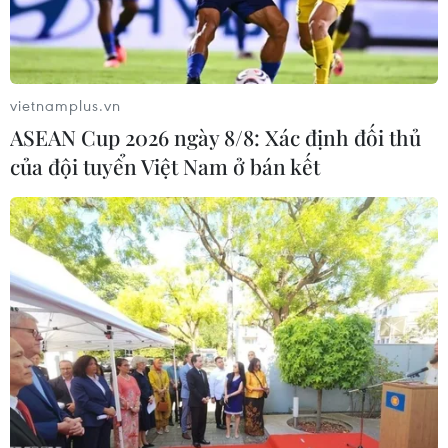
vietnamplus.vn
ASEAN Cup 2026 ngày 8/8: Xác định đối thủ
của đội tuyển Việt Nam ở bán kết
Vụ cháy tại Nga: Đã xác định một nữ công
dân Việt Nam bị bỏng nặng
08/01/2020 12:12
Đại sứ quán Việt Nam đã xác định đây là nữ công dân
Việt Nam, quê quán ở huyện Tân Sơn, tỉnh Phú Thọ, bị
bỏng nặng toàn thân (37%) và bỏng đường hô hấp.