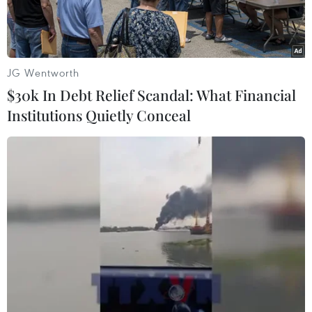
JG Wentworth
$30k In Debt Relief Scandal: What Financial
Institutions Quietly Conceal
Nhân viên cứu hỏa làm nhiệm vụ tại hiện trường vụ cháy nhà ở
tỉnh Tomsk, Nga ngày 21/1/2020. (Ảnh: AFP/TTXVN)
Hãng tin TASS của Nga dẫn nguồn cơ quan
khẩn cấp địa phương đưa tin nguyên nhân gây
ra vụ cháy nhà khiến 11 người thiệt mạng tại
làng Prichulymsky, thuộc tỉnh Tomsk của Nga
ngày 21/1 là do chập điện.
Trong khi đó, Bộ Tình trạng khẩn cấp