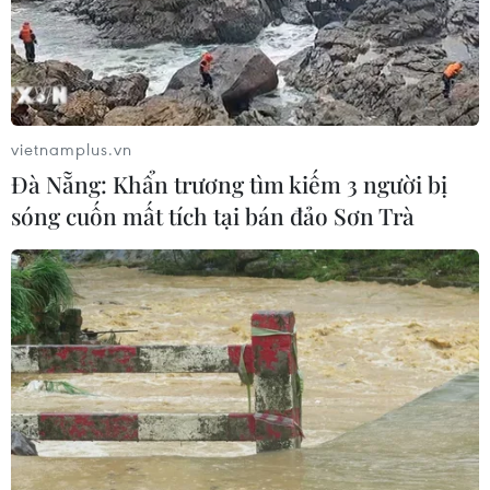
06/08/2026 22:30
Tây Ban Nha: 100 người thiệt mạng
trong vụ vượt biển ồ ạt vào Ceuta
vietnamplus.vn
06/08/2026 16:03
Đà Nẵng: Khẩn trương tìm kiếm 3 người bị
sóng cuốn mất tích tại bán đảo Sơn Trà
Đức tuyên án chung thân đối tượng
gây vụ lao xe vào đám đông ở
Munich
06/08/2026 15:57
Italy và Hy Lạp trở thành điểm nóng
của virus Tây sông Nile
06/08/2026 13:24