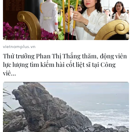
thử khi đến Quy Nhơn
07/08/2026 00:00
Chưa có bằng chứng truyền máu trẻ
giúp chống lão hóa
vietnamplus.vn
06/08/2026 23:16
Thứ trưởng Phan Thị Thắng thăm, động viên
lực lượng tìm kiếm hài cốt liệt sĩ tại Công
viê…
Xung đột Israel-Hamas: Ít nhất 300
trẻ em thiệt mạng trong 300 ngày
qua
06/08/2026 22:56
Nước thải từ máy bay có thể giúp
phát hiện sớm nguy cơ đại dịch