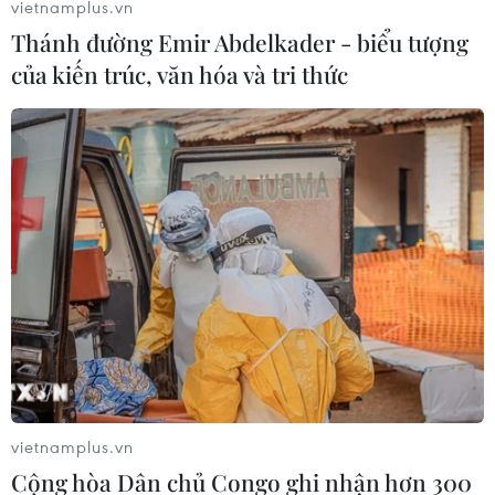
vietnamplus.vn
thể của 4 đứa trẻ tại hiện trường cháy ở thành phố
Thánh đường Emir Abdelkader - biểu tượng
Timisoara.
của kiến trúc, văn hóa và tri thức
vietnamplus.vn
Cộng hòa Dân chủ Congo ghi nhận hơn 300