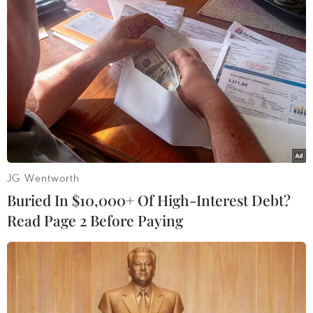
Bangladesh: Cháy nhà xưởng khiến nhiều
người thiệt mạng
16/12/2019 03:54
Người phát ngôn lực lượng cứu hộ Bangladesh Zillur
Rahman cho biết vụ hỏa hoản đã thiêu rụi nhà máy sản
xuất quạt ở quận Gazipur, ngoại ô thủ đô Dhaka.
JG Wentworth
Buried In $10,000+ Of High-Interest Debt?
Read Page 2 Before Paying