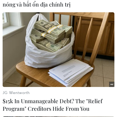
nóng và bất ổn địa chính trị
#cháy nhà
#chập điện
#công dân Uzbekistan
#người mất tích
Nga
JG Wentworth
$15k In Unmanageable Debt? The "Relief
Theo dõi VietnamPlus
Program" Creditors Hide From You