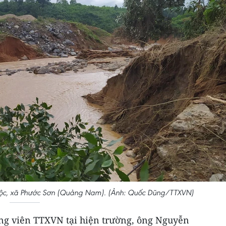
 Lộc, xã Phước Sơn (Quảng Nam). (Ảnh: Quốc Dũng/TTXVN)
hóng viên TTXVN tại hiện trường, ông Nguyễn