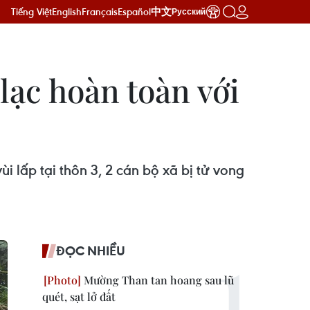
Tiếng Việt
English
Français
Español
中文
Русский
 lạc hoàn toàn với
ùi lấp tại thôn 3, 2 cán bộ xã bị tử vong
ĐỌC NHIỀU
Mường Than tan hoang sau lũ
quét, sạt lở đất