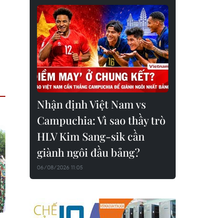
Nhận định Việt Nam vs
Campuchia: Vì sao thầy trò
HLV Kim Sang-sik cần
giành ngôi đầu bảng?
06/08/2026 11:05