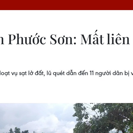
ện Phước Sơn: Mất liên
t vụ sạt lở đất, lũ quét dẫn đến 11 người dân bị v