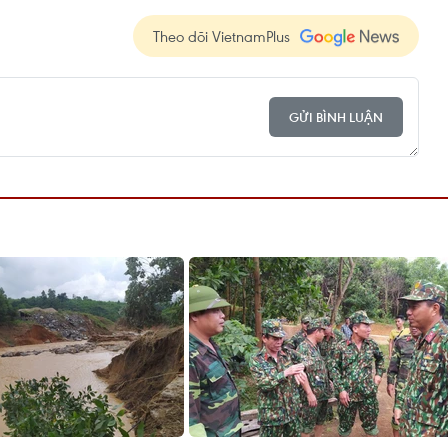
Theo dõi VietnamPlus
GỬI BÌNH LUẬN