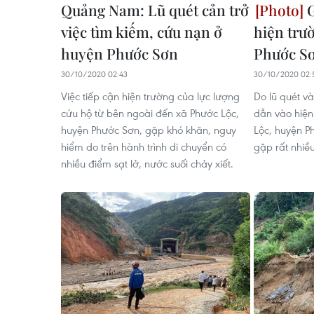
Quảng Nam: Lũ quét cản trở
G
việc tìm kiếm, cứu nạn ở
hiện trườ
huyện Phước Sơn
Phước S
30/10/2020 02:43
30/10/2020 02:
Việc tiếp cận hiện trường của lực lượng
Do lũ quét và
cứu hộ từ bên ngoài đến xã Phước Lộc,
dẫn vào hiện
huyện Phước Sơn, gặp khó khăn, nguy
Lộc, huyện P
hiểm do trên hành trình di chuyển có
gặp rất nhiề
nhiều điểm sạt lở, nước suối chảy xiết.