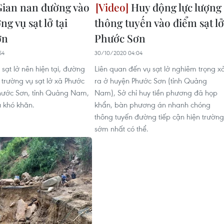
ian nan đường vào
Huy động lực lượng
ng vụ sạt lở tại
thông tuyến vào điểm sạt lở
ơn
Phước Sơn
54
30/10/2020 04:04
 sạt lở nên hiện tại, đường
Liên quan đến vụ sạt lở nghiêm trọng x
 trường vụ sạt lở xã Phước
ra ở huyện Phước Sơn (tỉnh Quảng
hước Sơn, tỉnh Quảng Nam,
Nam), Sở chỉ huy tiền phương đã họp
u khó khăn.
khẩn, bàn phương án nhanh chóng
thông tuyến đường tiếp cận hiện trường
sớm nhất có thể.