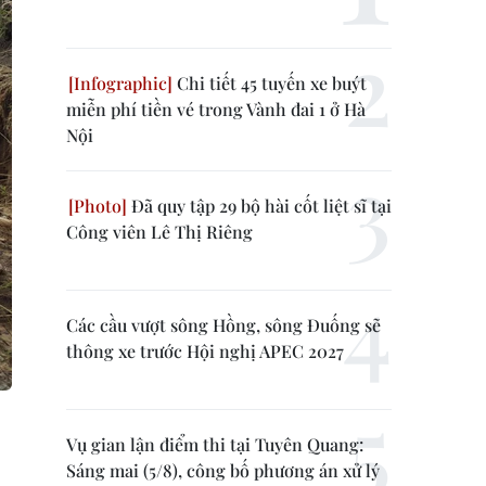
Chi tiết 45 tuyến xe buýt
miễn phí tiền vé trong Vành đai 1 ở Hà
Nội
Đã quy tập 29 bộ hài cốt liệt sĩ tại
Công viên Lê Thị Riêng
Các cầu vượt sông Hồng, sông Đuống sẽ
thông xe trước Hội nghị APEC 2027
Vụ gian lận điểm thi tại Tuyên Quang:
Sáng mai (5/8), công bố phương án xử lý