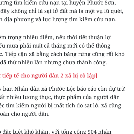
ương tìm kiếm cứu nạn tại huyện Phước Sơn,
 đây không chỉ là sạt lở đất mà là một vụ lũ quét,
n địa phương và lực lượng tìm kiếm cứu nạn.
êm trọng nhiều điểm, nếu thời tiết thuận lợi
ếu mưa phải mất cả tháng mới có thể thông
. Tiếp cận xã bằng cách băng rừng cũng rất khó
 đã thử nhiều lần nhưng chưa thành công.
iếp tế cho người dân 2 xã bị cô lập]
Ủy ban Nhân dân xã Phước Lộc báo cáo còn dự trữ
rất nhiều lương thực, thực phẩm của người dân
ệc tìm kiếm người bị mất tích do sạt lở, xã cũng
toàn cho người dân.
 đặc biệt khó khăn, với tổng cộng 904 nhân