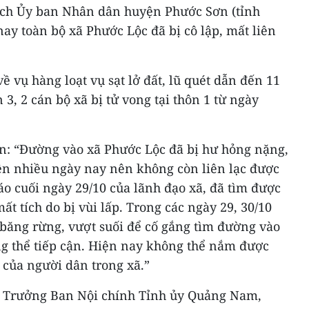
ách Ủy ban Nhân dân huyện Phước Sơn (tỉnh
ay toàn bộ xã Phước Lộc đã bị cô lập, mất liên
ề vụ hàng loạt vụ sạt lở đất, lũ quét dẫn đến 11
n 3, 2 cán bộ xã bị tử vong tại thôn 1 từ ngày
n: “Đường vào xã Phước Lộc đã bị hư hỏng nặng,
iện nhiều ngày nay nên không còn liên lạc được
áo cuối ngày 29/10 của lãnh đạo xã, đã tìm được
mất tích do bị vùi lấp. Trong các ngày 29, 30/10
 băng rừng, vượt suối để cố gắng tìm đường vào
g thể tiếp cận. Hiện nay không thể nắm được
g của người dân trong xã.”
 Trưởng Ban Nội chính Tỉnh ủy Quảng Nam,